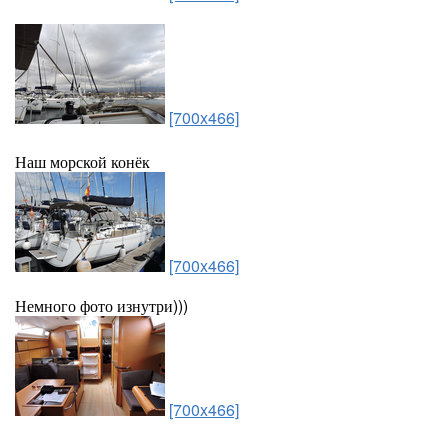
[700x466]
Наш морской конёк
[700x466]
Немного фото изнутри)))
[700x466]