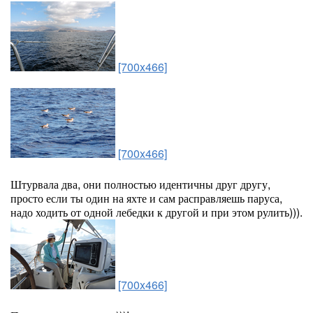
[700x466]
[700x466]
Штурвала два, они полностью идентичны друг другу,
просто если ты один на яхте и сам расправляешь паруса,
надо ходить от одной лебедки к другой и при этом рулить))).
[700x466]