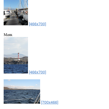
[466x700]
Маяк
[466x700]
[700x466]