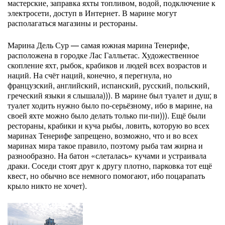
мастерские, заправка яхты топливом, водой, подключение к
электросети, доступ в Интернет. В марине могут
располагаться магазины и рестораны.
Марина Дель Сур — самая южная марина Тенерифе,
расположена в городке Лас Галльетас. Художественное
скопление яхт, рыбок, крабиков и людей всех возрастов и
наций. На счёт наций, конечно, я перегнула, но
французский, английский, испанский, русский, польский,
греческий языки я слышала))). В марине был туалет и душ; в
туалет ходить нужно было по-серьёзному, ибо в марине, на
своей яхте можно было делать только пи-пи))). Ещё были
рестораны, крабики и куча рыбы, ловить, которую во всех
маринах Тенерифе запрещено, возможно, что и во всех
маринах мира такое правило, поэтому рыба там жирна и
разнообразно. На батон «слеталась» кучами и устраивала
драки. Соседи стоят друг к другу плотно, парковка тот ещё
квест, но обычно все немного помогают, ибо поцарапать
крыло никто не хочет).