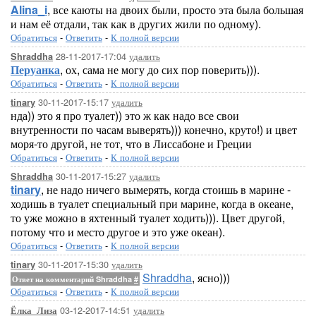
Alina_i
, все каюты на двоих были, просто эта была большая
и нам её отдали, так как в других жили по одному).
Обратиться
-
Ответить
-
К полной версии
28-11-2017-17:04
удалить
Shraddha
Перуанка
, ох, сама не могу до сих пор поверить))).
Обратиться
-
Ответить
-
К полной версии
30-11-2017-15:17
удалить
tinary
нда)) это я про туалет)) это ж как надо все свои
внутренности по часам выверять))) конечно, круто!) и цвет
моря-то другой, не тот, что в Лиссабоне и Греции
Обратиться
-
Ответить
-
К полной версии
30-11-2017-15:27
удалить
Shraddha
tinary
, не надо ничего вымерять, когда стоишь в марине -
ходишь в туалет специальный при марине, когда в океане,
то уже можно в яхтенный туалет ходить))). Цвет другой,
потому что и место другое и это уже океан).
Обратиться
-
Ответить
-
К полной версии
30-11-2017-15:30
удалить
tinary
Shraddha
, ясно)))
Ответ на комментарий Shraddha
#
Обратиться
-
Ответить
-
К полной версии
03-12-2017-14:51
удалить
Ёлка_Лиза