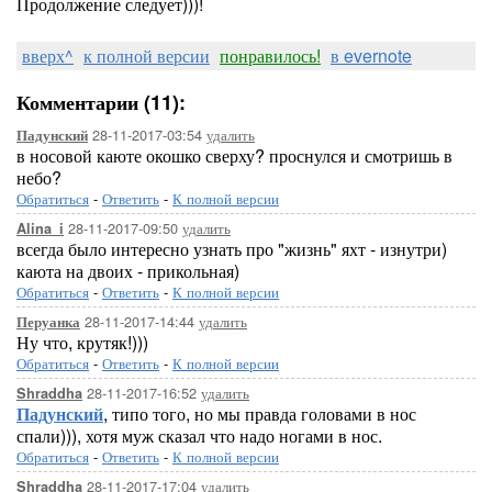
Продолжение следует)))!
вверх^
к полной версии
понравилось!
в evernote
Комментарии (11):
28-11-2017-03:54
удалить
Падунский
в носовой каюте окошко сверху? проснулся и смотришь в
небо?
Обратиться
-
Ответить
-
К полной версии
28-11-2017-09:50
удалить
Alina_i
всегда было интересно узнать про "жизнь" яхт - изнутри)
каюта на двоих - прикольная)
Обратиться
-
Ответить
-
К полной версии
28-11-2017-14:44
удалить
Перуанка
Ну что, крутяк!)))
Обратиться
-
Ответить
-
К полной версии
28-11-2017-16:52
удалить
Shraddha
Падунский
, типо того, но мы правда головами в нос
спали))), хотя муж сказал что надо ногами в нос.
Обратиться
-
Ответить
-
К полной версии
28-11-2017-17:04
удалить
Shraddha