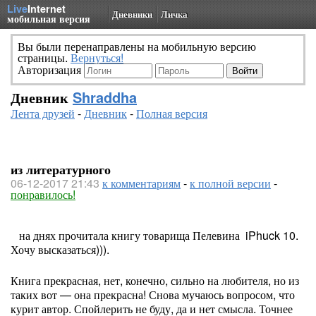
Live
Internet
Дневники
Личка
мобильная версия
Вы были перенаправлены на мобильную версию
страницы.
Вернуться!
Авторизация
Дневник
Shraddha
Лента друзей
-
Дневник
-
Полная версия
из литературного
06-12-2017 21:43
к комментариям
-
к полной версии
-
понравилось!
на днях прочитала книгу товарища Пелевина iPhuck 10.
Хочу высказаться))).
Книга прекрасная, нет, конечно, сильно на любителя, но из
таких вот — она прекрасна! Снова мучаюсь вопросом, что
курит автор. Спойлерить не буду, да и нет смысла. Точнее