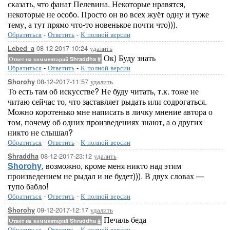
сказать, что фанат Пелевина. Некоторые нравятся,
некоторые не особо. Просто он во всех жуёт одну и туже
тему, а тут прямо что-то новенькое почти что))).
Обратиться
-
Ответить
-
К полной версии
08-12-2017-10:24
удалить
Lebed_a
Ок) Буду знать
Ответ на комментарий Shraddha
#
Обратиться
-
Ответить
-
К полной версии
08-12-2017-11:57
удалить
Shorohy
То есть там об искусстве? Не буду читать, т.к. тоже не
читаю сейчас то, что заставляет рыдать или содрогаться.
Можно коротенько мне написать в личку мнение автора о
том, почему об одних произведениях знают, а о других
никто не слышал?
Обратиться
-
Ответить
-
К полной версии
08-12-2017-23:12
удалить
Shraddha
Shorohy
, возможно, кроме меня никто над этим
произведением не рыдал и не будет))). В двух словах —
тупо бабло!
Обратиться
-
Ответить
-
К полной версии
09-12-2017-12:17
удалить
Shorohy
Печаль беда
Ответ на комментарий Shraddha
#
Обратиться
-
Ответить
-
К полной версии