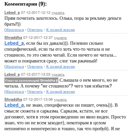
Комментарии (9):
07-12-2017-12:12
удалить
Lebed_a
Прям почитать захотелось. Олька, пора за рекламу деньги
брать!!))
Обратиться
-
Ответить
-
К полной версии
07-12-2017-12:37
удалить
Shraddha
Lebed_a
, если бы их давали))). Пелевин сильно
специфический, если ты его хоть что-то читала и не
стошнило, то это смело читай. Если ничего не читала...
может и понравится сразу, слог там ржачный!
Обратиться
-
Ответить
-
К полной версии
07-12-2017-13:03
удалить
Lebed_a
Слышала о нем много, но не
Ответ на комментарий Shraddha
#
читала. А почему "не стошнило"? чего там избыток?
Обратиться
-
Ответить
-
К полной версии
07-12-2017-13:06
удалить
Shraddha
Lebed_a
, не знаю, специфически он пишет, очень))). В
смысле сюжета и сарказма. Сарказм, кстати, не все
догоняют, хотя в этом произведении он явно виден. Просто
знаю, что он не всем заходит), некоторым в целом
непонятно и неинтересно и тошно, так что пробуй). Я не