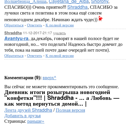
Волшебница_Алиша
,
Cayetana_de_Alba
,
Shorohy
,
СПАСИБО))) Очень приятно!!!
Shraddha
, СПАСИБО за
лучики света и позитива в этом пока ещё совсем
неновогоднем декабре. Начинаю ждать чудес))
Обратиться
-
Ответить
-
К полной версии
11-12-2017-21:17
удалить
Shraddha
Avantyu-ra
, да,декабрь, говорят в нашей полосе будет не
новогодний, но... что поделать! Надеюсь быстро домчит до
тебя, пока на нашей почте даже очередей нет почти).
Обратиться
-
Ответить
-
К полной версии
Комментарии (9):
вверх^
Вы сейчас не можете прокомментировать это сообщение.
Дневник итоги розыгрыша новогодней
"конфетки"!!! | Shraddha - ... а Любовь —
как метод вернуться домой... |
Лента друзей Shraddha
/
Полная версия
Добавить в друзья
Страницы:
раньше»