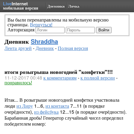
Live
Internet
Дневники
Личка
мобильная версия
Вы были перенаправлены на мобильную версию
страницы.
Вернуться!
Авторизация
Дневник
Shraddha
Лента друзей
-
Дневник
-
Полная версия
итоги розыгрыша новогодней "конфетки"!!!
11-12-2017 00:48
к комментариям
-
к полной версии
-
понравилось!
Итак... В розыгрыше новогодней конфетки участвовала
люди
из Лиру
1...6,
из контакта
7...11 (в порядке
очерёдности),
из фейсбука
12...15 (в порядке очерёдности).
Барабанная дробь! Генератор случайный чисел определил
победителем номер: