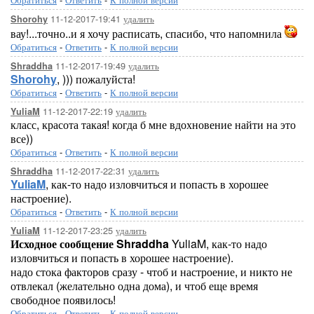
11-12-2017-19:41
удалить
Shorohy
вау!...точно..и я хочу расписать, спасибо, что напомнила
Обратиться
-
Ответить
-
К полной версии
11-12-2017-19:49
удалить
Shraddha
Shorohy
, ))) пожалуйста!
Обратиться
-
Ответить
-
К полной версии
11-12-2017-22:19
удалить
YuliaM
класс, красота такая! когда б мне вдохновение найти на это
все))
Обратиться
-
Ответить
-
К полной версии
11-12-2017-22:31
удалить
Shraddha
YuliaM
, как-то надо изловчиться и попасть в хорошее
настроение).
Обратиться
-
Ответить
-
К полной версии
11-12-2017-23:25
удалить
YuliaM
Исходное сообщение Shraddha
YuliaM, как-то надо
изловчиться и попасть в хорошее настроение).
надо стока факторов сразу - чтоб и настроение, и никто не
отвлекал (желательно одна дома), и чтоб еще время
свободное появилось!
Обратиться
-
Ответить
-
К полной версии