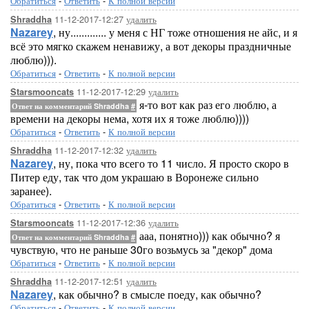
Обратиться
-
Ответить
-
К полной версии
11-12-2017-12:27
удалить
Shraddha
Nazarey
, ну............. у меня с НГ тоже отношения не айс, и я
всё это мягко скажем ненавижу, а вот декоры праздничные
люблю))).
Обратиться
-
Ответить
-
К полной версии
11-12-2017-12:29
удалить
Starsmooncats
я-то вот как раз его люблю, а
Ответ на комментарий Shraddha
#
времени на декоры нема, хотя их я тоже люблю))))
Обратиться
-
Ответить
-
К полной версии
11-12-2017-12:32
удалить
Shraddha
Nazarey
, ну, пока что всего то 11 число. Я просто скоро в
Питер еду, так что дом украшаю в Воронеже сильно
заранее).
Обратиться
-
Ответить
-
К полной версии
11-12-2017-12:36
удалить
Starsmooncats
ааа, понятно))) как обычно? я
Ответ на комментарий Shraddha
#
чувствую, что не раньше 30го возьмусь за "декор" дома
Обратиться
-
Ответить
-
К полной версии
11-12-2017-12:51
удалить
Shraddha
Nazarey
, как обычно? в смысле поеду, как обычно?
Обратиться
-
Ответить
-
К полной версии