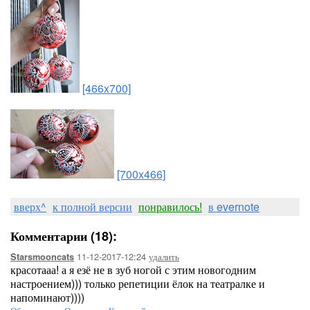
[466x700]
[700x466]
вверх^
к полной версии
понравилось!
в evernote
Комментарии (18):
11-12-2017-12:24
удалить
Starsmooncats
красотааа! а я езё не в зуб ногой с этим новогодним
настроением))) только репетиции ёлок на театралке и
напоминают))))