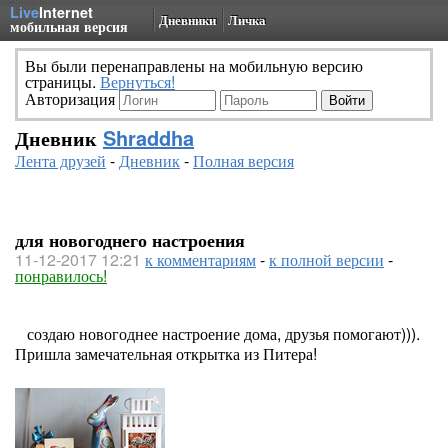
Live
Internet
Дневники
Личка
мобильная версия
Вы были перенаправлены на мобильную версию
страницы.
Вернуться!
Авторизация
Дневник
Shraddha
Лента друзей
-
Дневник
-
Полная версия
для новогоднего настроения
11-12-2017 12:21
к комментариям
-
к полной версии
-
понравилось!
создаю новогоднее настроение дома, друзья помогают))).
Пришла замечательная открытка из Питера!