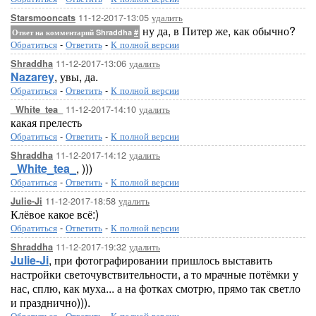
11-12-2017-13:05
удалить
Starsmooncats
ну да, в Питер же, как обычно?
Ответ на комментарий Shraddha
#
Обратиться
-
Ответить
-
К полной версии
11-12-2017-13:06
удалить
Shraddha
Nazarey
, увы, да.
Обратиться
-
Ответить
-
К полной версии
11-12-2017-14:10
удалить
_White_tea_
какая прелесть
Обратиться
-
Ответить
-
К полной версии
11-12-2017-14:12
удалить
Shraddha
_White_tea_
, )))
Обратиться
-
Ответить
-
К полной версии
11-12-2017-18:58
удалить
Julie-Ji
Клёвое какое всё:)
Обратиться
-
Ответить
-
К полной версии
11-12-2017-19:32
удалить
Shraddha
Julie-Ji
, при фотографировании пришлось выставить
настройки светочувствительности, а то мрачные потёмки у
нас, сплю, как муха... а на фотках смотрю, прямо так светло
и празднично))).
Обратиться
-
Ответить
-
К полной версии