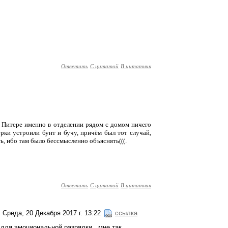
Ответить
С цитатой
В цитатник
 В Питере именно в отделении рядом с домом ничего
рки устроили бунт и бучу, причём был тот случай,
ть, ибо там было бессмысленно объяснять(((.
Ответить
С цитатой
В цитатник
Среда, 20 Декабря 2017 г. 13:22
ссылка
) для эмоциональной разрядки...мне так