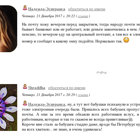
Надежда-Эсперанса
обратиться по имени
Четверг, 21 Декабря 2017 г. 20:22 (
ссылка
)
На почту хожу вечером перед закрытием, тогда народу почти не 
бывает банкомат или не работает, или деньги закончились в нем. 
пенсию, то вечером еду на центральный почтамт, а там все в эле
номер и сообщат к какому окну подойти. Нормально так.
Shraddha
обратиться по имени
Четверг, 21 Декабря 2017 г. 20:29 (
ссылка
)
Надежда-Эсперанса
, ну, а тут вот бабушки психанули и устр
тоже электронная очередь была. Пришлось всех бабушек пропусти
почты. А они за это время обхаяли всех работников вслух, и
работникам, которые и так то скажем не всегда приветливые))).
Короче мне стало за бабушек стыдно даже, вроде бы Петербург кул
на всех хватило... не знаю, я очень удивилась!