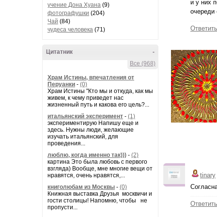
и у них 
учение Дона Хуана
(9)
очереди 
фотографушки
(204)
Чай
(84)
Ответит
чудеса человека
(71)
Цитатник
-
Все (968)
Храм Истины, впечатления от
Перуанки
-
(0)
Храм Истины "Кто мы и откуда, как мы
живем, к чему приведет нас
жизненный путь и какова его цель?...
итальянский эксперимент
-
(1)
экспериментирую Напишу еще и
здесь. Нужны люди, желающие
изучать итальянский, для
проведения...
люблю, когда именно так)))
-
(2)
картина Это была любовь с первого
взгляда) Вообще, мне многие вещи от
tinary
нравятся, очень нравятся,...
Согласна
книголюбам из Москвы
-
(0)
Книжная выставка Друзья москвичи и
гости столицы! Напомню, чтобы не
Ответит
пропусти...