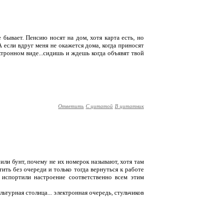
бывает. Пенсию носят на дом, хотя карта есть, но
А если вдруг меня не окажется дома, когда приносят
ктронном виде...сидишь и ждешь когда объявят твой
Ответить
С цитатой
В цитатник
оили бунт, почему не их номерок называют, хотя там
ть без очереди и только тогда вернуться к работе
 испортили настроение соответственно всем этим
ьтурная столица... электронная очередь, стульчиков