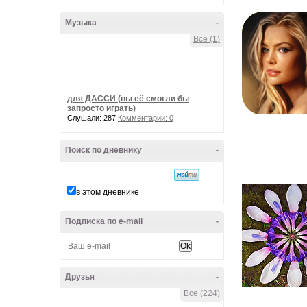
Музыка
-
Все (1)
для ДАССИ (вы её смогли бы
запросто играть)
Слушали: 287
Комментарии: 0
Поиск по дневнику
-
в этом дневнике
Подписка по e-mail
-
Друзья
-
Все (224)