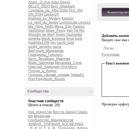
Apple_of_Eve
Aster-Deiniz
BELLA_DIDO
Bom_Shankahr
Cayetana_de_Alba
Didia
FLA_VIA
Комментироват
GN_EGN
Galaxy24
Inspired_by_Mystery
Kailash
Le_vent_du_temps
Lemniscata
Lena31
Ma_Atmo_Nidhi
Mega_Ego
Pappus
Savitridevi
Silver_Foxxy
Van-Toi-Ra
Wolodin-de-Mort
Yogini-Sashenka
Добавить комм
asmirka
black_koroleva
fenai
luzik
Введите свое имя и
lyudmila1209
mjv
nacht_gast
vasily_sergeev
xama
Виктория_Махракова
Регистрация
Гражданка_Горыныч
Катя_Дизайнер_Иванова
Майя_Шипеева
Механика_Снов
Текст коммен
Николай_Кофырин
Отя-Мотя
Погода_в_Индии
Подарки_своими_руками
Тимка61
Яло-Радужное_Крыло
Сообщества
-
Участник сообществ
Проверка орфог
(Всего в списке: 20)
про_искусство
Восток-Запад-Север-
Юг
вязалочки
Сообщество_Мандалистов
ЖИВАЯ_ЭТИЧНАЯ_КОСМЕТИКА
_В_И_Н_Т_А_Ж_
Полезная_флора