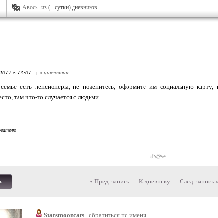
Авось
из (+ сутки) дневников
2017 г. 13:01
+ в цитатник
емье есть пенсионеры, не поленитесь, оформите им социальную карту,
сто, там что-то случается с людьми...
ователю
« Пред. запись
—
К дневнику
—
След. запись 
ь
Starsmooncats
обратиться по имени