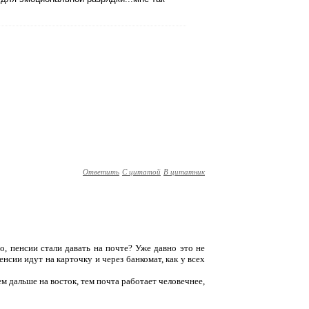
Ответить
С цитатой
В цитатник
что, пенсии стали давать на почте? Уже давно это не
нсии идут на карточку и через банкомат, как у всех
м дальше на восток, тем почта работает человечнее,