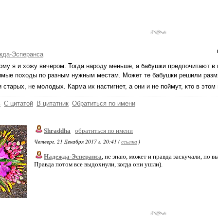
жда-Эсперанса
ому я и хожу вечером. Тогда народу меньше, а бабушки предпочитают в
мые походы по разным нужным местам. Может те бабушки решили размят
и старых, не молодых. Карма их настигнет, а они и не поймут, кто в этом
ь
С цитатой
В цитатник
Обратиться по имени
Shraddha
обратиться по имени
Четверг, 21 Декабря 2017 г. 20:41 (
ссылка
)
Надежда-Эсперанса
, не знаю, может и правда заскучали, но 
Правда потом все выдохнули, когда они ушли).