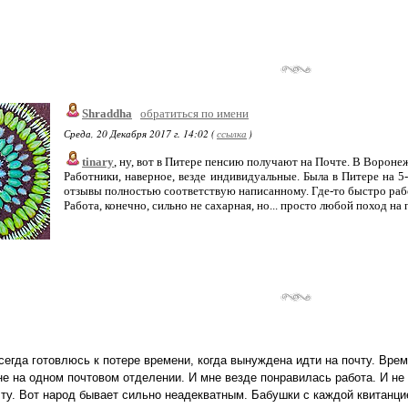
Shraddha
обратиться по имени
Среда, 20 Декабря 2017 г. 14:02 (
ссылка
)
tinary
, ну, вот в Питере пенсию получают на Почте. В Вороне
Работники, наверное, везде индивидуальные. Была в Питере на 5-
отзывы полностью соответствую написанному. Где-то быстро работа
Работа, конечно, сильно не сахарная, но... просто любой поход на 
сегда готовлюсь к потере времени, когда вынуждена идти на почту. Вре
е на одном почтовом отделении. И мне везде понравилась работа. И не 
ту. Вот народ бывает сильно неадекватным. Бабушки с каждой квитанцией