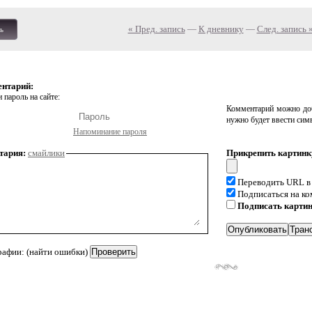
« Пред. запись
—
К дневнику
—
След. запись 
ь
ентарий:
 пароль на сайте:
Комментарий можно доб
нужно будет ввести сим
Напоминание пароля
тария:
смайлики
Прикрепить картинк
Переводить URL в
Подписаться на к
Подписать карти
рафии: (найти ошибки)