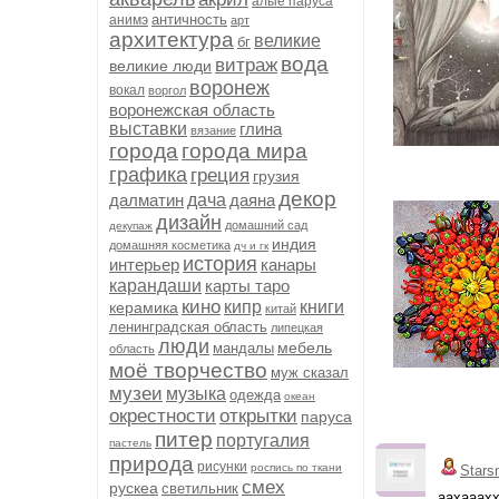
алые паруса
античность
анимэ
арт
архитектура
великие
бг
вода
витраж
великие люди
воронеж
вокал
воргол
воронежская область
выставки
глина
вязание
города
города мира
графика
греция
грузия
декор
далматин
дача
даяна
дизайн
домашний сад
декупаж
индия
домашняя косметика
дч и гк
история
интерьер
канары
карандаши
карты таро
кино
кипр
книги
керамика
китай
ленинградская область
липецкая
люди
мебель
мандалы
область
моё творчество
муж сказал
музеи
музыка
одежда
океан
окрестности
открытки
паруса
питер
португалия
пастель
природа
рисунки
роспись по ткани
Stars
смех
рускеа
светильник
аахааахх