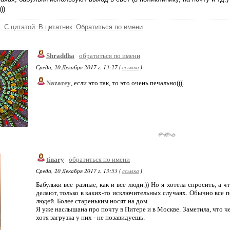
))
ь
С цитатой
В цитатник
Обратиться по имени
Shraddha
обратиться по имени
Среда, 20 Декабря 2017 г. 13:27 (
ссылка
)
Nazarey
, если это так, то это очень печально(((.
tinary
обратиться по имени
Среда, 20 Декабря 2017 г. 13:53 (
ссылка
)
Бабульки все разные, как и все люди.)) Но я хотела спросить, а 
делают, только в каких-то исключительных случаях. Обычно все пе
людей. Более стареньким носят на дом.
Я уже наслышана про почту в Питере и в Москве. Заметила, что че
хотя загрузка у них - не позавидуешь.