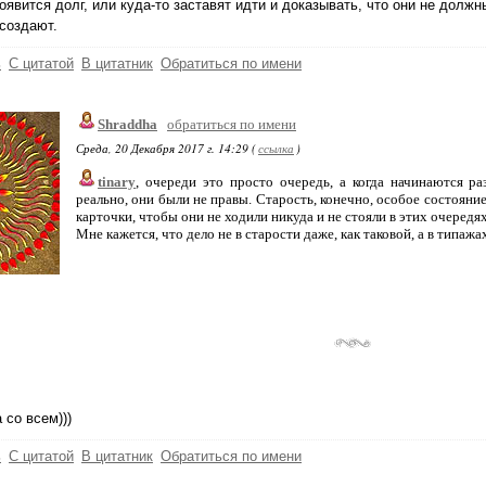
появится долг, или куда-то заставят идти и доказывать, что они не должны
создают.
ь
С цитатой
В цитатник
Обратиться по имени
Shraddha
обратиться по имени
Среда, 20 Декабря 2017 г. 14:29 (
ссылка
)
tinary
, очереди это просто очередь, а когда начинаются ра
реально, они были не правы. Старость, конечно, особое состояние.
карточки, чтобы они не ходили никуда и не стояли в этих очередях
Мне кажется, что дело не в старости даже, как таковой, а в типажа
 со всем)))
ь
С цитатой
В цитатник
Обратиться по имени