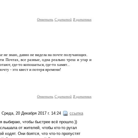
Ответить
С цитатой
В цитатник
же не знаю, давно не видела на почте получающих.
ти Почтах, все разные, одна реально треш и угар и
ют, где-то копошаться, где-то хамят...
почту - это квест и потеря времени!
Ответить
С цитатой
В цитатник
Среда, 20 Декабря 2017 г. 14:24
ссылка
мя выбираю, чтобы быстрее всё прошло.))
слышала от жителей, чтобы кто-то ругал
 ходят. Они боятся, что что-то пропустят