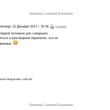
Ответить
С цитатой
В цитатник
Четверг, 21 Декабря 2017 г. 20:36
ссылка
 первой половине дня совершать
ься в разговорной перепалке, что не
 виноват.
вышло некрасиво совсем!
Ответить
С цитатой
В цитатник