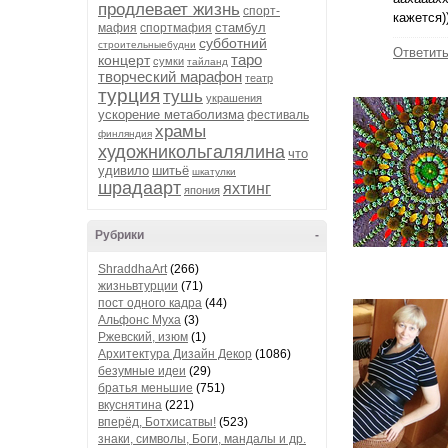
продлевает жизнь
спорт-
кажется))
стамбул
мафия
спортмафия
субботний
строительныебудни
Ответит
таро
концерт
сумки
тайланд
творческий марафон
театр
турция
тушь
украшения
ускорение метаболизма
фестиваль
храмы
финляндия
художникольгалялина
что
удивило
шитьё
шкатулки
шрадаарт
яхтинг
япония
Рубрики
-
ShraddhaArt
(266)
жизньвтурции
(71)
пост одного кадра
(44)
Альфонс Муха
(3)
Ржевский, изюм
(1)
Архитектура Дизайн Декор
(1086)
безумные идеи
(29)
братья меньшие
(751)
вкуснятина
(221)
вперёд, Ботхисатвы!
(523)
знаки, символы, Боги, мандалы и др.