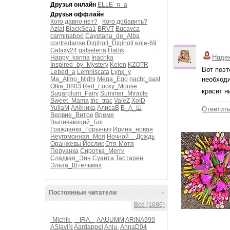
Друзья онлайн
ELLE_n_a
Друзья оффлайн
Кого давно нет?
Кого добавить?
Aziat
BlackSea1
BRVT
Bucavca
carminaboo
Cayetana_de_Alba
contredanse
Digiholl_Digiholl
eole-69
Galaxy24
galselena
Habik
Наде
Happy_karma
Inachka
Inspired_by_Mystery
Kelen
KZOTR
Вот поэт
Lebed_a
Lemniscata
Lynx_y
Ma_Atmo_Nidhi
Mega_Ego
nacht_gast
необходи
Olka_0803
Red_Lucky_Mouse
красит н
Sugarplum_Fairy
Summer_Miracle
Sweet_Mama
tric_trac
ValeZ
XoID
YuliaM
Алёника
АлисаВ
В_А_Ш
Ответит
Вервие_Витое
Время
Выпивающий_Бог
Гражданка_Горыныч
Ирина_новая
Неугомонная_Моя
Ночной__Дождь
Оранжевы Йослик
Отя-Мотя
Перуанка
Сиротка_Мегги
Сладкая_Энн
Суанта
Тартарен
Эльза_Штельмах
Постоянные читатели
-
Все (1686)
-Michik-
-_IRA_-
AAUUMM
ARINA999
ASlaviN
Aardappel
Anju-
AnnaD04