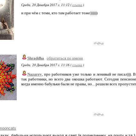
Среда, 20 Декабря 2017 г. 13:12 (
ссылка
)
и при чём с теми, кто там работает тоже))))))
Shraddha
обратиться по имени
Среда, 20 Декабря 2017 г. 13:16 (
ссылка
)
Nazarey
, про работников уже только и ленивый не писал))).
так работники, но всего два окошка работают. Сегодня пенсионе
когда именно бабульки были не правы, но... решили всех пропусти
mooncats
ахах, бабульки используют выход в свет (в поликлинику, на почту и тд.