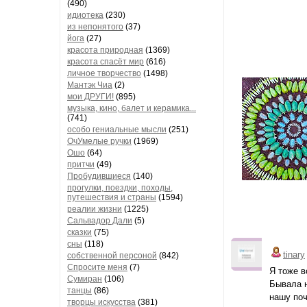
(490)
идиотека
(230)
из непонятого
(37)
йога
(27)
красота природная
(1369)
красота спасёт мир
(616)
личное творчество
(1498)
Мантэк Чиа
(2)
мои ДРУГИ!
(895)
музыка, кино, балет и керамика...
(741)
особо гениальные мысли
(251)
ОчУмелые ручки
(1969)
Ошо
(64)
притчи
(49)
Пробудившиеся
(140)
прогулки, поездки, походы,
путешествия и страны
(1594)
реалии жизни
(1225)
Сальвадор Дали
(5)
сказки
(75)
сны
(118)
tinary
собственной персоной
(842)
Спросите меня
(7)
Я тоже в
Сумиран
(106)
Бывала н
танцы
(86)
нашу поч
творцы искусства
(381)