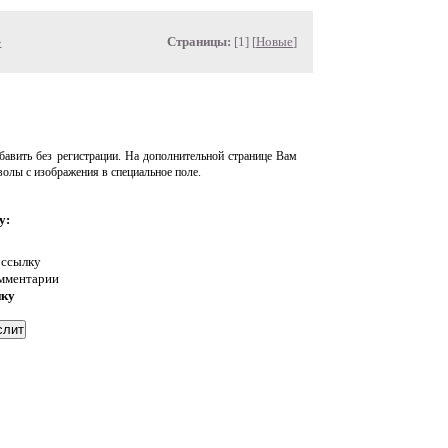
»
Страницы:
[1] [
Новые
]
авить без регистрации. На дополнительной странице Вам
волы с изображения в специальное поле.
у:
 ссылку
омментарии
нку