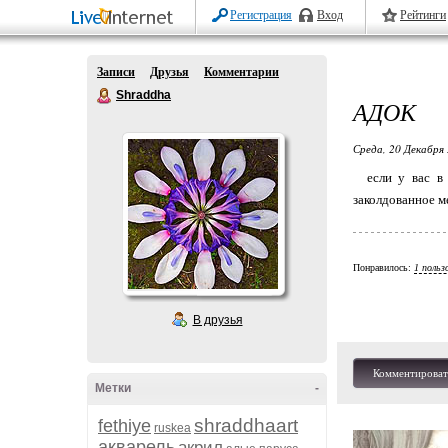
Регистрация
Вход
Рейтинги
Записи
Друзья
Комментарии
Shraddha
АДОК
Среда, 20 Декабря 
если у вас в с
заколдованное ме
Понравилось:
1 польз
В друзья
Комментироват
Метки
-
shraddhaart
fethiye
ruskea
акварель
акрил