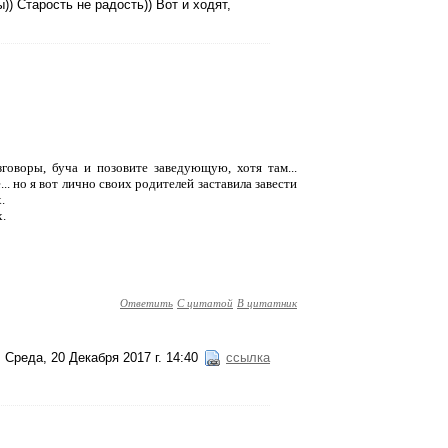
)) Старость не радость)) Вот и ходят,
зговоры, буча и позовите заведующую, хотя там...
.. но я вот лично своих родителей заставила завести
.
х.
Ответить
С цитатой
В цитатник
Среда, 20 Декабря 2017 г. 14:40
ссылка