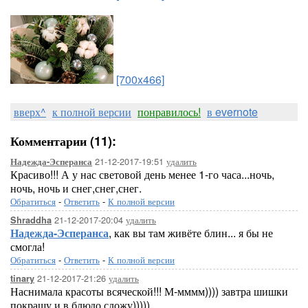
[700x466]
вверх^
к полной версии
понравилось!
в evernote
Комментарии (11):
21-12-2017-19:51
удалить
Надежда-Эсперанса
Красиво!!! А у нас световой день менее 1-го часа...ночь,
ночь, ночь и снег,снег,снег.
Обратиться
-
Ответить
-
К полной версии
21-12-2017-20:04
удалить
Shraddha
Надежда-Эсперанса
, как вы там живёте блин... я бы не
смогла!
Обратиться
-
Ответить
-
К полной версии
21-12-2017-21:26
удалить
tinary
Наснимала красоты всяческой!!! М-мммм)))) завтра шишки
покрашу и в блюдо сложу)))))