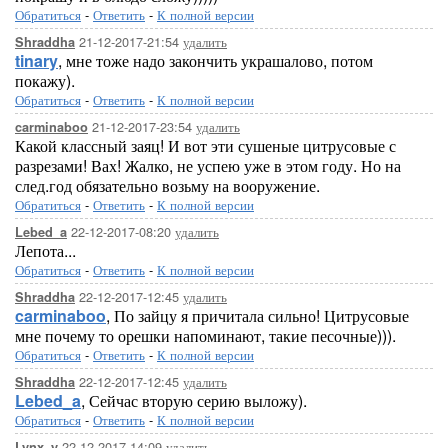
Обратиться
-
Ответить
-
К полной версии
21-12-2017-21:54
удалить
Shraddha
tinary
, мне тоже надо закончить украшалово, потом
покажу).
Обратиться
-
Ответить
-
К полной версии
21-12-2017-23:54
удалить
carminaboo
Какой классный заяц! И вот эти сушеные цитрусовые с
разрезами! Вах! Жалко, не успею уже в этом году. Но на
след.год обязательно возьму на вооружение.
Обратиться
-
Ответить
-
К полной версии
22-12-2017-08:20
удалить
Lebed_a
Лепота...
Обратиться
-
Ответить
-
К полной версии
22-12-2017-12:45
удалить
Shraddha
carminaboo
, По зайцу я причитала сильно! Цитрусовые
мне почему то орешки напоминают, такие песочные))).
Обратиться
-
Ответить
-
К полной версии
22-12-2017-12:45
удалить
Shraddha
Lebed_a
, Сейчас вторую серию выложу).
Обратиться
-
Ответить
-
К полной версии
22-12-2017-14:09
удалить
Lynx_y