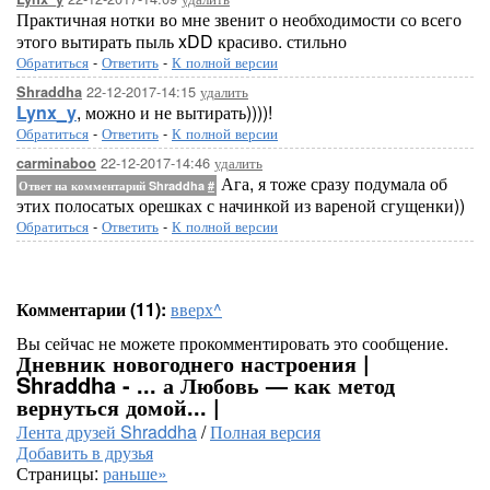
Практичная нотки во мне звенит о необходимости со всего
этого вытирать пыль xDD красиво. стильно
Обратиться
-
Ответить
-
К полной версии
22-12-2017-14:15
удалить
Shraddha
Lynx_y
, можно и не вытирать))))!
Обратиться
-
Ответить
-
К полной версии
22-12-2017-14:46
удалить
carminaboo
Ага, я тоже сразу подумала об
Ответ на комментарий Shraddha
#
этих полосатых орешках с начинкой из вареной сгущенки))
Обратиться
-
Ответить
-
К полной версии
Комментарии (11):
вверх^
Вы сейчас не можете прокомментировать это сообщение.
Дневник новогоднего настроения |
Shraddha - ... а Любовь — как метод
вернуться домой... |
Лента друзей Shraddha
/
Полная версия
Добавить в друзья
Страницы:
раньше»