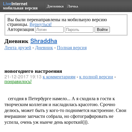
Live
Internet
Дневники
Личка
мобильная версия
Вы были перенаправлены на мобильную версию
страницы.
Вернуться!
Авторизация
Дневник
Shraddha
Лента друзей
-
Дневник
-
Полная версия
новогоднего настроения
21-12-2017 19:13
к комментариям
-
к полной версии
-
понравилось!
сегодня в Петербурге намело... А я сходила в гости к
творческим коллегам и насладилась красотою. Срочно
делюсь, может быть у кого-то поднимется настроение. Свои
вчерашние запчасти собрала, но сфотографировать не
успела, очень уж нынче день короткий))).