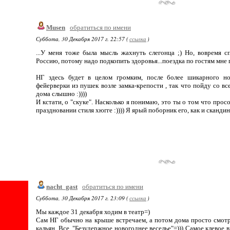
Musen
обратиться по имени
Суббота, 30 Декабря 2017 г. 22:57 (
ссылка
)
...У меня тоже была мысль жахнуть слегонца ;) Но, вовремя с
Россию, потому надо подкопить здоровья...поездка по гостям мне г
НГ здесь будет в целом громким, после более шикарного но
фейерверки из пушек возле замка-крепости , так что пойду со все
дома слышно :))))
И кстати, о "скуке". Насколько я понимаю, это ты о том что прос
праздновании стиля хюгге :)))) Я ярый поборник его, как и скандинав
nacht_gast
обратиться по имени
Суббота, 30 Декабря 2017 г. 23:09 (
ссылка
)
Мы каждое 31 декабря ходим в театр=)
Сам НГ обычно на крыше встречаем, а потом дома просто смот
кальян. Все. "Безудержное новогоднее веселье"=))) Самое клевое в