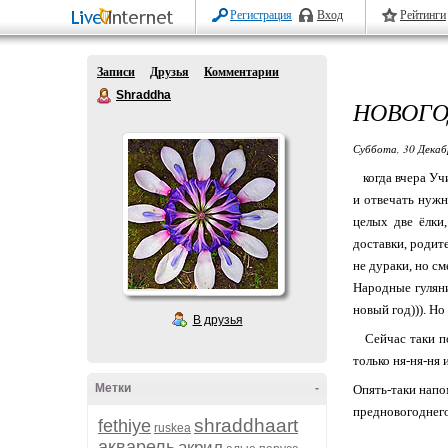
Регистрация
Вход
Рейтинги
Записи
Друзья
Комментарии
Shraddha
НОВОГО
Суббота, 30 Декаб
когда вчера Учи
и отвечать нужн
целых две ёлки
доставки, родит
не дураки, но с
Народные гуляни
новый год))). Н
В друзья
Сейчас таки пов
только ня-ня-ня
Метки
-
Опять-таки напо
предновогоднего
shraddhaart
fethiye
ruskea
акварель
акрил