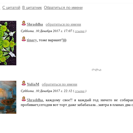
ь
С цитатой
В цитатник
Обратиться по имени
Shraddha
обратиться по имени
Суббота, 30 Декабря 2017 г. 17:07 (
ссылка
)
tinary
, тоже вариант!)))
YuliaM
обратиться по имени
Суббота, 30 Декабря 2017 г. 22:32 (
ссылка
)
Shraddha
, каждому свое!! я каждый год ничего не собира
пробивает,сегодня вот торт даже забабахала...завтра в планах два с