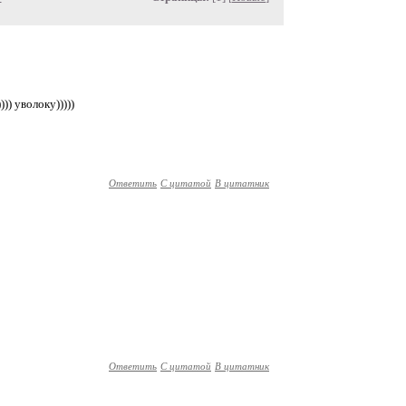
)) уволоку)))))
Ответить
С цитатой
В цитатник
Ответить
С цитатой
В цитатник