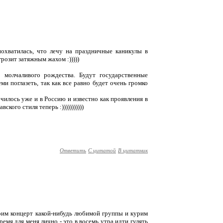
похватилась, что лечу на праздничные каникулы в
розит затяжным жахом :)))))
 молчаливого рождества. Будут государственные
ми поглазеть, так как все равно будет очень громко
очилось уже и в Россию и известно как проявления в
ского стиля теперь :)))))))))))
Ответить
С цитатой
В цитатник
рим концерт какой-нибудь любимой группы и курим
ремя для меня лично - это в восемь утра идти гулять