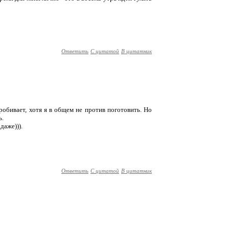
Ответить
С цитатой
В цитатник
пробивает, хотя я в общем не против поготовить. Но
ь.
даже))).
Ответить
С цитатой
В цитатник