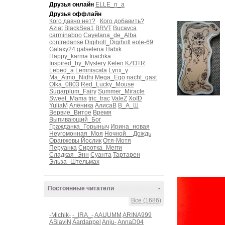
Друзья онлайн
ELLE_n_a
Друзья оффлайн
Кого давно нет?
Кого добавить?
Aziat
BlackSea1
BRVT
Bucavca
carminaboo
Cayetana_de_Alba
contredanse
Digiholl_Digiholl
eole-69
Galaxy24
galselena
Habik
Happy_karma
Inachka
Inspired_by_Mystery
Kelen
KZOTR
Lebed_a
Lemniscata
Lynx_y
Ma_Atmo_Nidhi
Mega_Ego
nacht_gast
Olka_0803
Red_Lucky_Mouse
Sugarplum_Fairy
Summer_Miracle
Sweet_Mama
tric_trac
ValeZ
XoID
YuliaM
Алёника
АлисаВ
В_А_Ш
Вервие_Витое
Время
Выпивающий_Бог
Гражданка_Горыныч
Ирина_новая
Неугомонная_Моя
Ночной__Дождь
Оранжевы Йослик
Отя-Мотя
Перуанка
Сиротка_Мегги
Сладкая_Энн
Суанта
Тартарен
Эльза_Штельмах
Постоянные читатели
-
Все (1686)
-Michik-
-_IRA_-
AAUUMM
ARINA999
ASlaviN
Aardappel
Anju-
AnnaD04