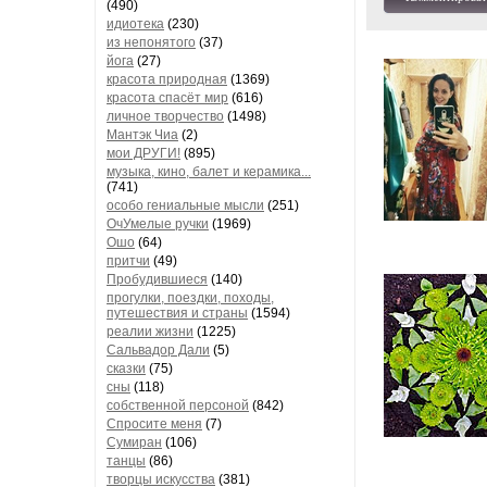
(490)
идиотека
(230)
из непонятого
(37)
йога
(27)
красота природная
(1369)
красота спасёт мир
(616)
личное творчество
(1498)
Мантэк Чиа
(2)
мои ДРУГИ!
(895)
музыка, кино, балет и керамика...
(741)
особо гениальные мысли
(251)
ОчУмелые ручки
(1969)
Ошо
(64)
притчи
(49)
Пробудившиеся
(140)
прогулки, поездки, походы,
путешествия и страны
(1594)
реалии жизни
(1225)
Сальвадор Дали
(5)
сказки
(75)
сны
(118)
собственной персоной
(842)
Спросите меня
(7)
Сумиран
(106)
танцы
(86)
творцы искусства
(381)