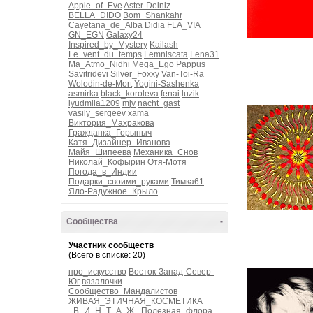
Apple_of_Eve
Aster-Deiniz
BELLA_DIDO
Bom_Shankahr
Cayetana_de_Alba
Didia
FLA_VIA
GN_EGN
Galaxy24
Inspired_by_Mystery
Kailash
Le_vent_du_temps
Lemniscata
Lena31
Ma_Atmo_Nidhi
Mega_Ego
Pappus
Savitridevi
Silver_Foxxy
Van-Toi-Ra
Wolodin-de-Mort
Yogini-Sashenka
asmirka
black_koroleva
fenai
luzik
lyudmila1209
mjv
nacht_gast
vasily_sergeev
xama
Виктория_Махракова
Гражданка_Горыныч
Катя_Дизайнер_Иванова
Майя_Шипеева
Механика_Снов
Николай_Кофырин
Отя-Мотя
Погода_в_Индии
Подарки_своими_руками
Тимка61
Яло-Радужное_Крыло
Сообщества
-
Участник сообществ
(Всего в списке: 20)
про_искусство
Восток-Запад-Север-
Юг
вязалочки
Сообщество_Мандалистов
ЖИВАЯ_ЭТИЧНАЯ_КОСМЕТИКА
_В_И_Н_Т_А_Ж_
Полезная_флора