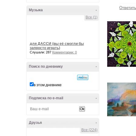
Ответит
Музыка
-
Все (1)
для ДАССИ (вы её смогли бы
запросто играть)
Слушали: 287
Комментарии: 0
Поиск по дневнику
-
в этом дневнике
Подписка по e-mail
-
Друзья
-
Все (224)