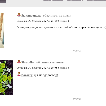
Starsmooncats
обратиться по имени
Суббота, 30 Декабря 2017 г. 15:38 (
ссылка
)
"я видела уже давно далеко и в светлой обуви" - прекрасная цитата))
Shraddha
обратиться по имени
Суббота, 30 Декабря 2017 г. 16:16 (
ссылка
)
Nazarey
, ды, на здоровье))).