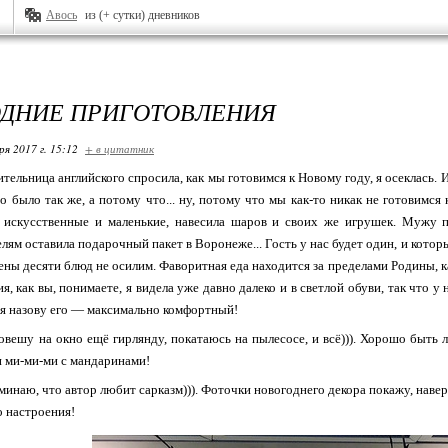
Авось
из (+ сутки) дневников
ДНИЕ ПРИГОТОВЛЕНИЯ
ря 2017 г. 15:12
+ в цитатник
тельница английского спросила, как мы готовимся к Новому году, я осеклась. И
о было так же, а потому что... ну, потому что мы как-то никак не готовимся 
, искусственные и маленькие, навесила шаров и своих же игрушек. Мужу п
елям оставила подарочный пакет в Воронеже... Гость у нас будет один, и котор
мены десяти блюд не осилим. Фаворитная еда находится за пределами Родины, 
я, как вы, понимаете, я видела уже давно далеко и в светлой обуви, так что у
о я назову его — максимально комфортный!
ешу на окно ещё гирлянду, покатаюсь на пылесосе, и всё))). Хорошо быть л
 и ми-ми-ми с мандаринами!
минаю, что автор любит сарказм))). Фоточки новогоднего декора покажу, навер
 настроения!