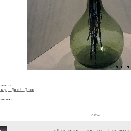
и жизни
ектура Дизайн Декор
зователям
« Пред. запись
—
К дневнику
—
След. запись 
ь