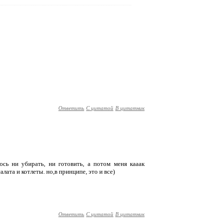
Ответить
С цитатой
В цитатник
юсь ни убирать, ни готовить, а потом меня кааак
алата и котлеты. но,в принципе, это и все)
Ответить
С цитатой
В цитатник