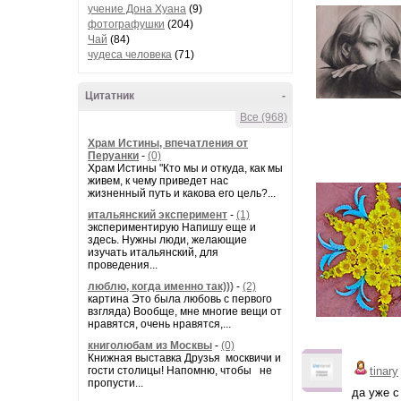
учение Дона Хуана
(9)
фотографушки
(204)
Чай
(84)
чудеса человека
(71)
Цитатник
-
Все (968)
Храм Истины, впечатления от
Перуанки
-
(0)
Храм Истины "Кто мы и откуда, как мы
живем, к чему приведет нас
жизненный путь и какова его цель?...
итальянский эксперимент
-
(1)
экспериментирую Напишу еще и
здесь. Нужны люди, желающие
изучать итальянский, для
проведения...
люблю, когда именно так)))
-
(2)
картина Это была любовь с первого
взгляда) Вообще, мне многие вещи от
нравятся, очень нравятся,...
книголюбам из Москвы
-
(0)
Книжная выставка Друзья москвичи и
гости столицы! Напомню, чтобы не
tinary
пропусти...
да уже с