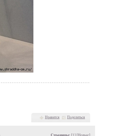
Нравится
Поделиться
»
Страницы:
[1] [
Новые
]