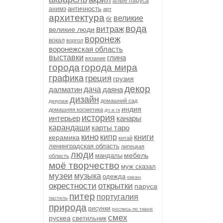
алые паруса
античность
анимэ
арт
архитектура
великие
бг
вода
витраж
великие люди
воронеж
вокал
воргол
воронежская область
выставки
глина
вязание
города
города мира
графика
греция
грузия
декор
далматин
дача
даяна
дизайн
домашний сад
декупаж
индия
домашняя косметика
дч и гк
история
интерьер
канары
карандаши
карты таро
кино
кипр
книги
керамика
китай
ленинградская область
липецкая
люди
мебель
мандалы
область
моё творчество
муж сказал
музеи
музыка
одежда
океан
окрестности
открытки
паруса
питер
португалия
пастель
природа
рисунки
роспись по ткани
смех
рускеа
светильник