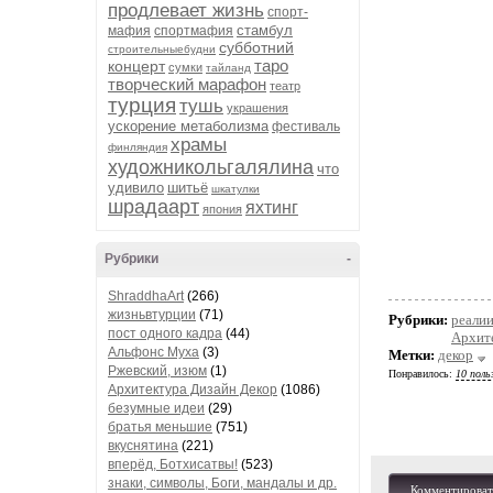
продлевает жизнь
спорт-
стамбул
мафия
спортмафия
субботний
строительныебудни
таро
концерт
сумки
тайланд
творческий марафон
театр
турция
тушь
украшения
ускорение метаболизма
фестиваль
храмы
финляндия
художникольгалялина
что
удивило
шитьё
шкатулки
шрадаарт
яхтинг
япония
Рубрики
-
ShraddhaArt
(266)
жизньвтурции
(71)
Рубрики:
реали
пост одного кадра
(44)
Архит
Альфонс Муха
(3)
Метки:
декор
Ржевский, изюм
(1)
Понравилось:
10 поль
Архитектура Дизайн Декор
(1086)
безумные идеи
(29)
братья меньшие
(751)
вкуснятина
(221)
вперёд, Ботхисатвы!
(523)
знаки, символы, Боги, мандалы и др.
Комментироват