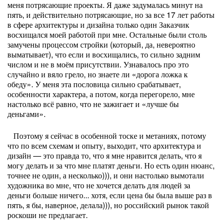
меня потрясающие проекты. Я даже задумалась минут на
пять, и действительно потрясающие, но за все 17 лет работы
в сфере архитектуры и дизайна только один Заказчик
восхищался моей работой при мне. Остальные были столь
замучены процессом стройки (который, да, невероятно
выматывает), что если и восхищались, то сильно задним
числом и не в моём присутствии. Узнавалось про это
случайно и вяло грело, но знаете ли «дорога ложка к
обеду». У меня эта пословица сильно срабатывает,
особенности характера, а потом, когда перегорело, мне
настолько всё равно, что не зажигает и «лучше бы
деньгами».
Поэтому я сейчас в особенной тоске и метаниях, потому
что по всем схемам и опыту, выходит, что архитектура и
дизайн — это правда то, что я мне нравится делать, что я
могу делать и за что мне платят деньги. Но есть один нюанс,
точнее не один, а несколько))), и они настолько вымотали
художника во мне, что не хочется делать для людей за
деньги больше ничего... хотя, если цена бы была выше раз в
пять, я бы, наверное, делала))), но российский рынок такой
роскоши не предлагает.