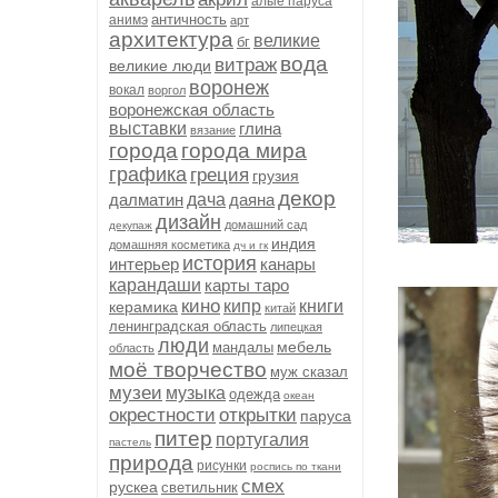
алые паруса
античность
анимэ
арт
архитектура
великие
бг
вода
витраж
великие люди
воронеж
вокал
воргол
воронежская область
выставки
глина
вязание
города
города мира
графика
греция
грузия
декор
далматин
дача
даяна
дизайн
домашний сад
декупаж
индия
домашняя косметика
дч и гк
история
интерьер
канары
карандаши
карты таро
кино
кипр
книги
керамика
китай
ленинградская область
липецкая
люди
мебель
мандалы
область
моё творчество
муж сказал
музеи
музыка
одежда
океан
окрестности
открытки
паруса
питер
португалия
пастель
природа
рисунки
роспись по ткани
смех
рускеа
светильник