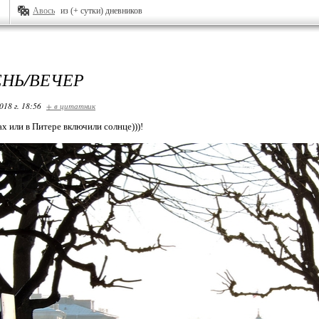
Авось
из (+ сутки) дневников
ЕНЬ/ВЕЧЕР
018 г. 18:56
+ в цитатник
х или в Питере включили солнце)))!