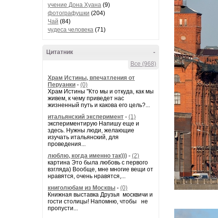
учение Дона Хуана
(9)
фотографушки
(204)
Чай
(84)
чудеса человека
(71)
Цитатник
-
Все (968)
Храм Истины, впечатления от
Перуанки
-
(0)
Храм Истины "Кто мы и откуда, как мы
живем, к чему приведет нас
жизненный путь и какова его цель?...
итальянский эксперимент
-
(1)
экспериментирую Напишу еще и
здесь. Нужны люди, желающие
изучать итальянский, для
проведения...
люблю, когда именно так)))
-
(2)
картина Это была любовь с первого
взгляда) Вообще, мне многие вещи от
нравятся, очень нравятся,...
книголюбам из Москвы
-
(0)
Книжная выставка Друзья москвичи и
гости столицы! Напомню, чтобы не
пропусти...