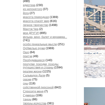
(490)
идиотека
(230)
из непонятого
(37)
йога
(27)
красота природная
(1369)
красота спасёт мир
(616)
личное творчество
(1498)
Мантэк Чиа
(2)
мои ДРУГИ!
(895)
музыка, кино, балет и керамика...
(741)
особо гениальные мысли
(251)
ОчУмелые ручки
(1969)
Ошо
(64)
притчи
(49)
Пробудившиеся
(140)
прогулки, поездки, походы,
путешествия и страны
(1594)
реалии жизни
(1225)
Сальвадор Дали
(5)
сказки
(75)
сны
(118)
собственной персоной
(842)
Спросите меня
(7)
Сумиран
(106)
танцы
(86)
творцы искусства
(381)