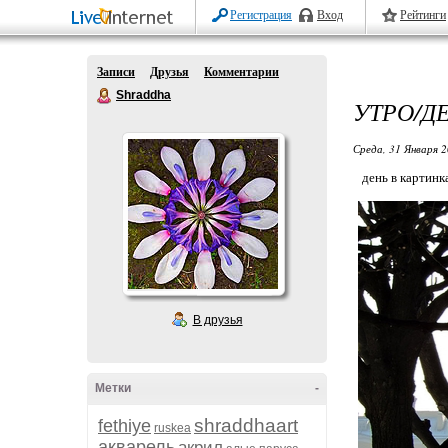
Регистрация
Вход
Рейтинги
Записи
Друзья
Комментарии
Shraddha
УТРО/Д
Среда, 31 Января 2
день в картинка
В друзья
Метки
-
shraddhaart
fethiye
ruskea
акварель
акрил