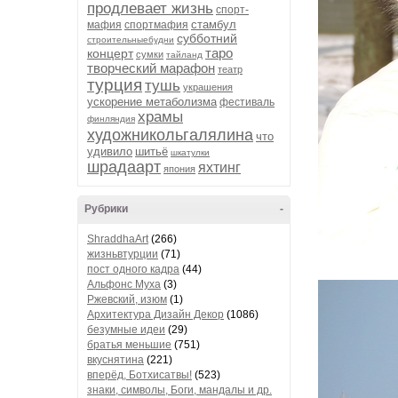
продлевает жизнь
спорт-
стамбул
мафия
спортмафия
субботний
строительныебудни
таро
концерт
сумки
тайланд
творческий марафон
театр
турция
тушь
украшения
ускорение метаболизма
фестиваль
храмы
финляндия
художникольгалялина
что
удивило
шитьё
шкатулки
шрадаарт
яхтинг
япония
Рубрики
-
ShraddhaArt
(266)
жизньвтурции
(71)
пост одного кадра
(44)
Альфонс Муха
(3)
Ржевский, изюм
(1)
Архитектура Дизайн Декор
(1086)
безумные идеи
(29)
братья меньшие
(751)
вкуснятина
(221)
вперёд, Ботхисатвы!
(523)
знаки, символы, Боги, мандалы и др.