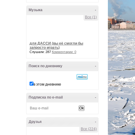
Музыка
-
Все (1)
для ДАССИ (вы её смогли бы
запросто играть)
Слушали: 287
Комментарии: 0
Поиск по дневнику
-
в этом дневнике
Подписка по e-mail
-
Друзья
-
Все (224)