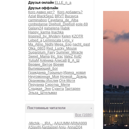
Друзья онлайн
ELLE_n_a
Друзья оффлайн
Кого давно нет?
Кого добавить?
Aziat
BlackSea1
BRVT
Bucavca
carminaboo
Cayetana_de_Alba
contredanse
Digiholl_Digiholl
eole-69
Galaxy24
galselena
Habik
Happy_karma
Inachka
Inspired_by_Mystery
Kelen
KZOTR
Lebed_a
Lemniscata
Lynx_y
Ma_Atmo_Nidhi
Mega_Ego
nacht_gast
Olka_0803
Red_Lucky_Mouse
Sugarplum_Fairy
Summer_Miracle
Sweet_Mama
tric_trac
ValeZ
XoID
YuliaM
Алёника
АлисаВ
В_А_Ш
Вервие_Витое
Время
Выпивающий_Бог
Гражданка_Горыныч
Ирина_новая
Неугомонная_Моя
Ночной__Дождь
Оранжевы Йослик
Отя-Мотя
Перуанка
Сиротка_Мегги
Сладкая_Энн
Суанта
Тартарен
Эльза_Штельмах
Постоянные читатели
-
Все (1686)
-Michik-
-_IRA_-
AAUUMM
ARINA999
ASlaviN
Aardappel
Anju-
AnnaD04