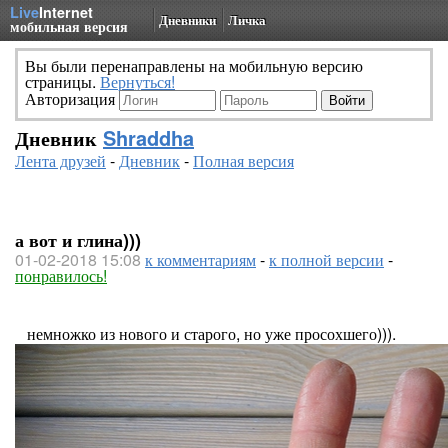
Live
Internet
Дневники
Личка
мобильная версия
Вы были перенаправлены на мобильную версию
страницы.
Вернуться!
Авторизация
Дневник
Shraddha
Лента друзей
-
Дневник
-
Полная версия
а вот и глина)))
01-02-2018 15:08
к комментариям
-
к полной версии
-
понравилось!
немножко из нового и старого, но уже просохшего))).