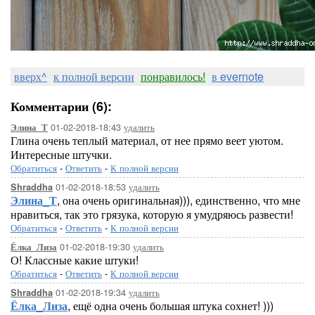
вверх^
к полной версии
понравилось!
в evernote
Комментарии (6):
01-02-2018-18:43
удалить
Элина_Т
Глина очень теплый материал, от нее прямо веет уютом.
Интересные штучки.
Обратиться
-
Ответить
-
К полной версии
01-02-2018-18:53
удалить
Shraddha
Элина_Т
, она очень оригинальная))), единственно, что мне
нравиться, так это грязука, которую я умудряюсь развести!
Обратиться
-
Ответить
-
К полной версии
01-02-2018-19:30
удалить
Ёлка_Лиза
О! Классные какие штуки!
Обратиться
-
Ответить
-
К полной версии
01-02-2018-19:34
удалить
Shraddha
Ёлка_Лиза
, ещё одна очень большая штука сохнет! )))