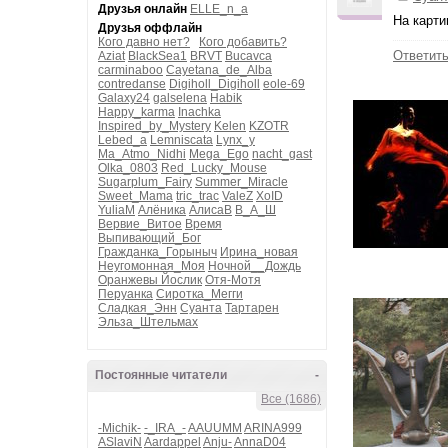
Друзья онлайн
ELLE_n_a
На карти
Друзья оффлайн
Кого давно нет?
Кого добавить?
Ответит
Aziat
BlackSea1
BRVT
Bucavca
carminaboo
Cayetana_de_Alba
contredanse
Digiholl_Digiholl
eole-69
Galaxy24
galselena
Habik
Happy_karma
Inachka
Inspired_by_Mystery
Kelen
KZOTR
Lebed_a
Lemniscata
Lynx_y
Ma_Atmo_Nidhi
Mega_Ego
nacht_gast
Olka_0803
Red_Lucky_Mouse
Sugarplum_Fairy
Summer_Miracle
Sweet_Mama
tric_trac
ValeZ
XoID
YuliaM
Алёника
АлисаВ
В_А_Ш
Вервие_Витое
Время
Выпивающий_Бог
Гражданка_Горыныч
Ирина_новая
Неугомонная_Моя
Ночной__Дождь
Оранжевы Йослик
Отя-Мотя
Перуанка
Сиротка_Мегги
Сладкая_Энн
Суанта
Тартарен
Эльза_Штельмах
Постоянные читатели
-
Все (1686)
-Michik-
-_IRA_-
AAUUMM
ARINA999
ASlaviN
Aardappel
Anju-
AnnaD04