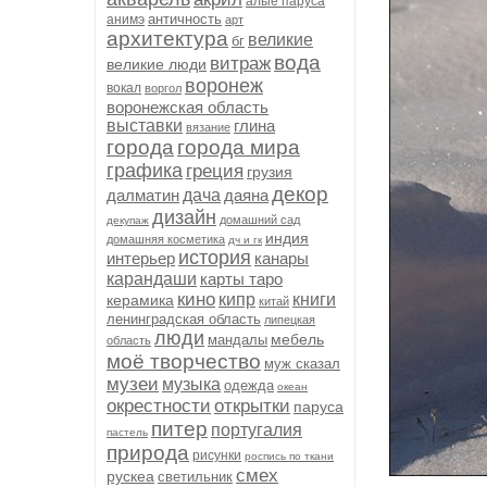
алые паруса
античность
анимэ
арт
архитектура
великие
бг
вода
витраж
великие люди
воронеж
вокал
воргол
воронежская область
выставки
глина
вязание
города
города мира
графика
греция
грузия
декор
далматин
дача
даяна
дизайн
домашний сад
декупаж
индия
домашняя косметика
дч и гк
история
интерьер
канары
карандаши
карты таро
кино
кипр
книги
керамика
китай
ленинградская область
липецкая
люди
мебель
мандалы
область
моё творчество
муж сказал
музеи
музыка
одежда
океан
окрестности
открытки
паруса
питер
португалия
пастель
природа
рисунки
роспись по ткани
смех
рускеа
светильник