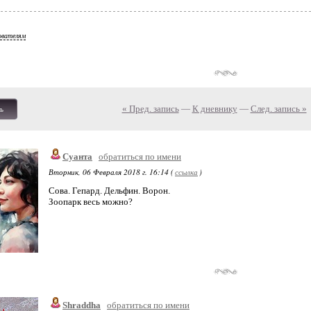
ователям
« Пред. запись
—
К дневнику
—
След. запись »
ь
Суанта
обратиться по имени
Вторник, 06 Февраля 2018 г. 16:14 (
ссылка
)
Сова. Гепард. Дельфин. Ворон.
Зоопарк весь можно?
Shraddha
обратиться по имени