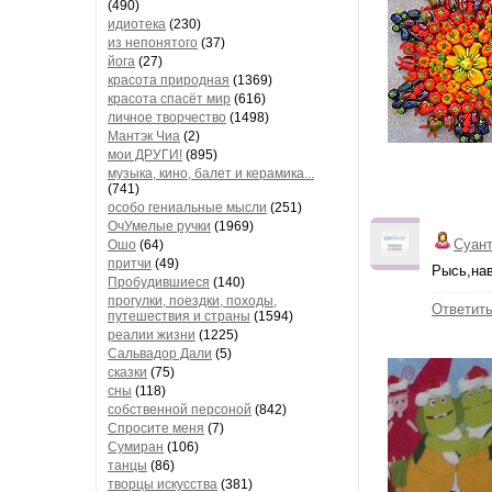
(490)
идиотека
(230)
из непонятого
(37)
йога
(27)
красота природная
(1369)
красота спасёт мир
(616)
личное творчество
(1498)
Мантэк Чиа
(2)
мои ДРУГИ!
(895)
музыка, кино, балет и керамика...
(741)
особо гениальные мысли
(251)
ОчУмелые ручки
(1969)
Суан
Ошо
(64)
притчи
(49)
Рысь,на
Пробудившиеся
(140)
прогулки, поездки, походы,
Ответит
путешествия и страны
(1594)
реалии жизни
(1225)
Сальвадор Дали
(5)
сказки
(75)
сны
(118)
собственной персоной
(842)
Спросите меня
(7)
Сумиран
(106)
танцы
(86)
творцы искусства
(381)