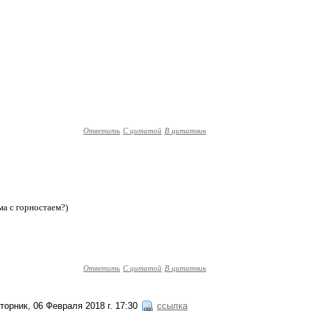
Ответить
С цитатой
В цитатник
ма с горностаем?)
Ответить
С цитатой
В цитатник
торник, 06 Февраля 2018 г. 17:30
ссылка