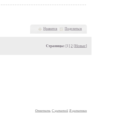
Нравится
Поделиться
Страницы:
[1]
2
[
Новые
]
Ответить
С цитатой
В цитатник