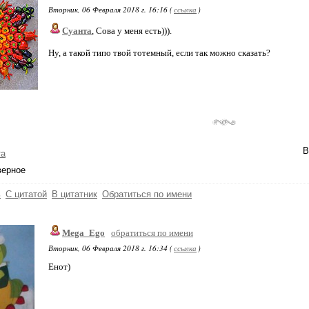
Вторник, 06 Февраля 2018 г. 16:16 (
ссылка
)
Суанта
, Сова у меня есть))).
Ну, а такой типо твой тотемный, если так можно сказать?
В
та
верное
ь
С цитатой
В цитатник
Обратиться по имени
Mega_Ego
обратиться по имени
Вторник, 06 Февраля 2018 г. 16:34 (
ссылка
)
Енот)