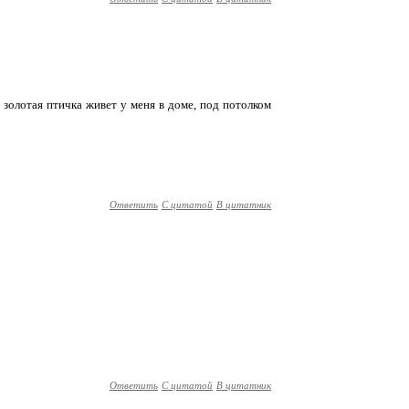
золотая птичка живет у меня в доме, под потолком
Ответить
С цитатой
В цитатник
Ответить
С цитатой
В цитатник