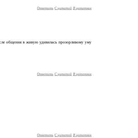
Ответить
С цитатой
В цитатник
После общения в живую удивилась прозорливому уму
Ответить
С цитатой
В цитатник
Ответить
С цитатой
В цитатник