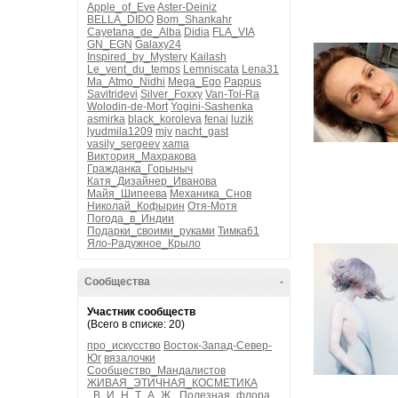
Apple_of_Eve
Aster-Deiniz
BELLA_DIDO
Bom_Shankahr
Cayetana_de_Alba
Didia
FLA_VIA
GN_EGN
Galaxy24
Inspired_by_Mystery
Kailash
Le_vent_du_temps
Lemniscata
Lena31
Ma_Atmo_Nidhi
Mega_Ego
Pappus
Savitridevi
Silver_Foxxy
Van-Toi-Ra
Wolodin-de-Mort
Yogini-Sashenka
asmirka
black_koroleva
fenai
luzik
lyudmila1209
mjv
nacht_gast
vasily_sergeev
xama
Виктория_Махракова
Гражданка_Горыныч
Катя_Дизайнер_Иванова
Майя_Шипеева
Механика_Снов
Николай_Кофырин
Отя-Мотя
Погода_в_Индии
Подарки_своими_руками
Тимка61
Яло-Радужное_Крыло
Сообщества
-
Участник сообществ
(Всего в списке: 20)
про_искусство
Восток-Запад-Север-
Юг
вязалочки
Сообщество_Мандалистов
ЖИВАЯ_ЭТИЧНАЯ_КОСМЕТИКА
_В_И_Н_Т_А_Ж_
Полезная_флора