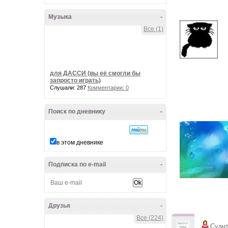
Музыка
-
Все (1)
для ДАССИ (вы её смогли бы
запросто играть)
Слушали: 287
Комментарии: 0
Поиск по дневнику
-
в этом дневнике
Подписка по e-mail
-
Друзья
-
Все (224)
Суан