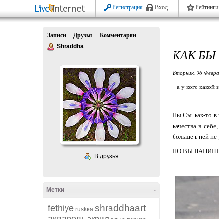
Регистрация
Вход
Рейтинги
Записи
Друзья
Комментарии
Shraddha
КАК БЫ
Вторник, 06 Февра
а у кого какой 
Пы.Сы. как-то в
качества в себе
больше в ней не 
НО ВЫ НАПИШИ
В друзья
Метки
-
shraddhaart
fethiye
ruskea
акварель
акрил