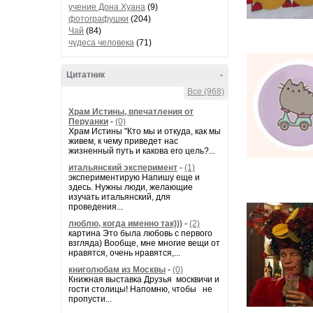
учение Дона Хуана
(9)
фотографушки
(204)
Чай
(84)
чудеса человека
(71)
Цитатник
-
Все (968)
Храм Истины, впечатления от
Перуанки
-
(0)
Храм Истины "Кто мы и откуда, как мы
живем, к чему приведет нас
жизненный путь и какова его цель?...
итальянский эксперимент
-
(1)
экспериментирую Напишу еще и
здесь. Нужны люди, желающие
изучать итальянский, для
проведения...
люблю, когда именно так)))
-
(2)
картина Это была любовь с первого
взгляда) Вообще, мне многие вещи от
нравятся, очень нравятся,...
книголюбам из Москвы
-
(0)
Книжная выставка Друзья москвичи и
гости столицы! Напомню, чтобы не
пропусти...