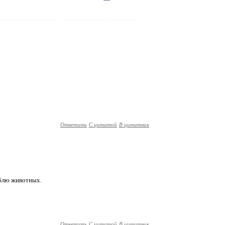
Ответить
С цитатой
В цитатник
блю животных.
Ответить
С цитатой
В цитатник