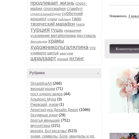
продлевает жизнь
спорт-
стамбул
мафия
спортмафия
субботний
строительныебудни
Понравилось:
5 польз
таро
концерт
сумки
тайланд
творческий марафон
театр
турция
тушь
украшения
ускорение метаболизма
фестиваль
храмы
финляндия
художникольгалялина
что
Комментироват
удивило
шитьё
шкатулки
шрадаарт
яхтинг
япония
Рубрики
-
ShraddhaArt
(266)
жизньвтурции
(71)
пост одного кадра
(44)
Альфонс Муха
(3)
Ржевский, изюм
(1)
Архитектура Дизайн Декор
(1086)
безумные идеи
(29)
братья меньшие
(751)
вкуснятина
(221)
вперёд, Ботхисатвы!
(523)
знаки, символы, Боги, мандалы и др.