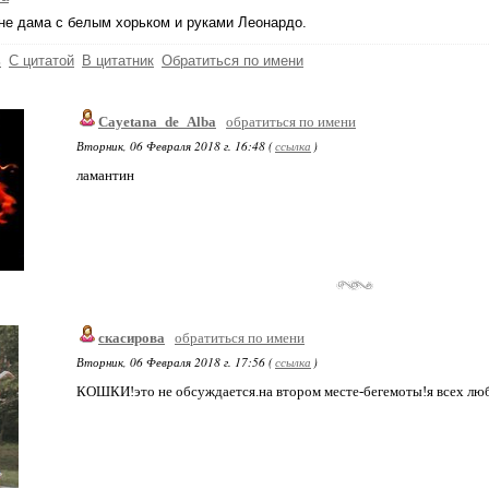
не дама с белым хорьком и руками Леонардо.
ь
С цитатой
В цитатник
Обратиться по имени
Cayetana_de_Alba
обратиться по имени
Вторник, 06 Февраля 2018 г. 16:48 (
ссылка
)
ламантин
скасирова
обратиться по имени
Вторник, 06 Февраля 2018 г. 17:56 (
ссылка
)
КОШКИ!это не обсуждается.на втором месте-бегемоты!я всех лю