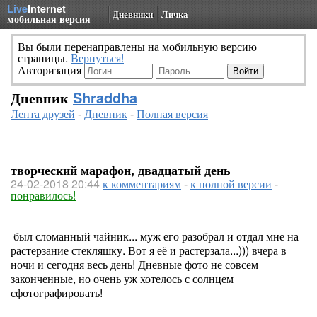
Live
Internet
Дневники
Личка
мобильная версия
Вы были перенаправлены на мобильную версию
страницы.
Вернуться!
Авторизация
Дневник
Shraddha
Лента друзей
-
Дневник
-
Полная версия
творческий марафон, двадцатый день
24-02-2018 20:44
к комментариям
-
к полной версии
-
понравилось!
был сломанный чайник... муж его разобрал и отдал мне на
растерзание стекляшку. Вот я её и растерзала...))) вчера в
ночи и сегодня весь день! Дневные фото не совсем
законченные, но очень уж хотелось с солнцем
сфотографировать!