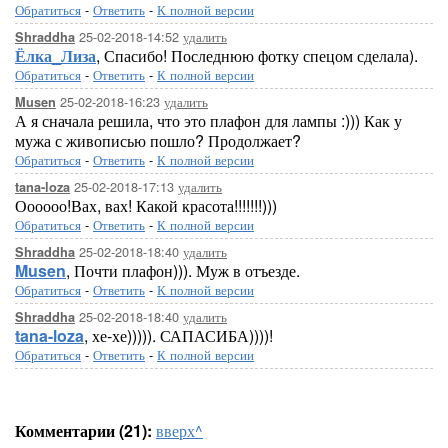
Обратиться
-
Ответить
-
К полной версии
25-02-2018-14:52
удалить
Shraddha
Ёлка_Лиза
, Спасибо! Последнюю фотку спецом сделала).
Обратиться
-
Ответить
-
К полной версии
25-02-2018-16:23
удалить
Musen
А я сначала решила, что это плафон для лампы :))) Как у
мужа с живописью пошло? Продолжает?
Обратиться
-
Ответить
-
К полной версии
25-02-2018-17:13
удалить
tana-loza
Оооооо!Вах, вах! Какой красота!!!!!!!)))
Обратиться
-
Ответить
-
К полной версии
25-02-2018-18:40
удалить
Shraddha
Musen
, Почти плафон))). Муж в отъезде.
Обратиться
-
Ответить
-
К полной версии
25-02-2018-18:40
удалить
Shraddha
tana-loza
, хе-хе))))). САПАСИБА))))!
Обратиться
-
Ответить
-
К полной версии
Комментарии (21):
вверх^