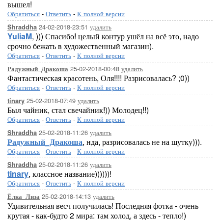
вышел!
Обратиться
-
Ответить
-
К полной версии
24-02-2018-23:51
удалить
Shraddha
YuliaM
, ))) Спасибо! целый контур ушёл на всё это, надо
срочно бежать в художественный магазин).
Обратиться
-
Ответить
-
К полной версии
25-02-2018-00:48
удалить
Радужный_Дракоша
Фантастическая красотень, Оля!!!! Разрисовалась? ;0))
Обратиться
-
Ответить
-
К полной версии
25-02-2018-07:49
удалить
tinary
Был чайник, стал свечайник!)) Молодец!!)
Обратиться
-
Ответить
-
К полной версии
25-02-2018-11:26
удалить
Shraddha
Радужный_Дракоша
, нда, разрисовалась не на шутку))).
Обратиться
-
Ответить
-
К полной версии
25-02-2018-11:26
удалить
Shraddha
tinary
, классное название))))))!
Обратиться
-
Ответить
-
К полной версии
25-02-2018-14:13
удалить
Ёлка_Лиза
Удивительная весч получилась! Последняя фотка - очень
крутая - как-будто 2 мира: там холод, а здесь - тепло!)