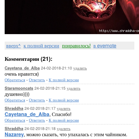
вверх^
к полной версии
понравилось!
в evernote
Комментарии (21):
24-02-2018-21:10
удалить
Cayetana_de_Alba
очень нравится)
Обратиться
-
Ответить
-
К полной версии
24-02-2018-21:15
удалить
Starsmooncats
душевно))))
Обратиться
-
Ответить
-
К полной версии
24-02-2018-21:17
удалить
Shraddha
Cayetana_de_Alba
, Спасибо!
Обратиться
-
Ответить
-
К полной версии
24-02-2018-21:18
удалить
Shraddha
Nazarey
, можно сказать, что упахалась с этим чайником.