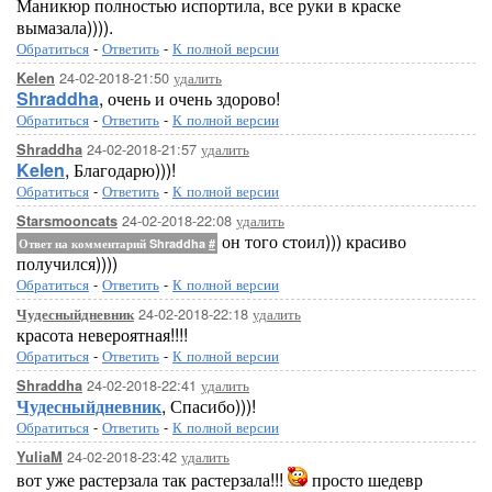
Маникюр полностью испортила, все руки в краске
вымазала)))).
Обратиться
-
Ответить
-
К полной версии
24-02-2018-21:50
удалить
Kelen
Shraddha
, очень и очень здорово!
Обратиться
-
Ответить
-
К полной версии
24-02-2018-21:57
удалить
Shraddha
Kelen
, Благодарю)))!
Обратиться
-
Ответить
-
К полной версии
24-02-2018-22:08
удалить
Starsmooncats
он того стоил))) красиво
Ответ на комментарий Shraddha
#
получился))))
Обратиться
-
Ответить
-
К полной версии
24-02-2018-22:18
удалить
Чудесныйдневник
красота невероятная!!!!
Обратиться
-
Ответить
-
К полной версии
24-02-2018-22:41
удалить
Shraddha
Чудесныйдневник
, Спасибо)))!
Обратиться
-
Ответить
-
К полной версии
24-02-2018-23:42
удалить
YuliaM
вот уже растерзала так растерзала!!!
просто шедевр