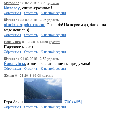
28-02-2018-13:25
удалить
Shraddha
Nazarey
, синие-красивые!
Обратиться
-
Ответить
-
К полной версии
28-02-2018-13:25
удалить
Shraddha
storie_angelo_rosso
, Спасибо! На первом да, блики на
воде ловила))).
Обратиться
-
Ответить
-
К полной версии
01-03-2018-13:58
удалить
Ёлка_Лиза
Парчовое море!)
Обратиться
-
Ответить
-
К полной версии
01-03-2018-13:58
удалить
Shraddha
Ёлка_Лиза
, отличное сравнение ты придумала!
Обратиться
-
Ответить
-
К полной версии
01-03-2018-19:08
удалить
Женни
Гора Афон
[700x465]
Обратиться
-
Ответить
-
К полной версии