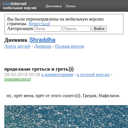
Live
Internet
Дневники
Личка
мобильная версия
Вы были перенаправлены на мобильную версию
страницы.
Вернуться!
Авторизация
Дневник
Shraddha
Лента друзей
-
Дневник
-
Полная версия
продолжаю греться и греть)))
28-02-2018 00:38
к комментариям
-
к полной версии
-
понравилось!
ну, прёт меня, прёт от этого синего))). Греция, Нафплион.