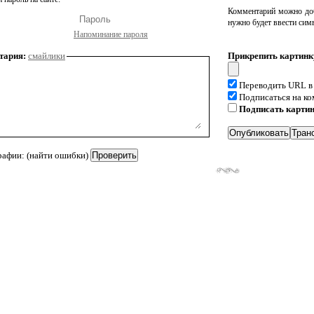
Комментарий можно доб
нужно будет ввести сим
Напоминание пароля
тария:
смайлики
Прикрепить картинк
Переводить URL в
Подписаться на к
Подписать карти
рафии: (найти ошибки)