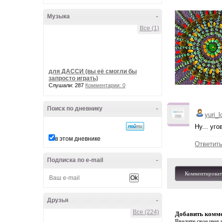
Музыка
-
Все (1)
для ДАССИ (вы её смогли бы
запросто играть)
Слушали: 287
Комментарии: 0
Поиск по дневнику
-
yuri_
Ну... уго
в этом дневнике
Ответит
Подписка по e-mail
-
Комментироват
Друзья
-
Все (224)
Добавить комм
Введите свое имя и