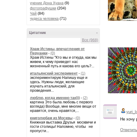
учение Дона Хуана
(9)
фотографушки
(204)
Чай
(84)
чудеса человека
(71)
Цитатник
-
Все (968)
Храм Истины, впечатления от
Перуанки
-
(0)
Храм Истины "Кто мы и откуда, как мы
живем, к чему приведет нас
жизненный путь и какова его цель?...
итальянский эксперимент
-
(1)
экспериментирую Напишу еще и
здесь. Нужны люди, желающие
изучать итальянский, для
проведения...
люблю, когда именно так)))
-
(2)
картина Это была любовь с первого
взгляда) Вообще, мне многие вещи от
нравятся, очень нравятся,...
yuri_
книголюбам из Москвы
-
(0)
Не хочу 
Книжная выставка Друзья москвичи и
гости столицы! Напомню, чтобы не
Ответит
пропусти...