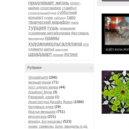
продлевает жизнь
спорт-
стамбул
мафия
спортмафия
субботний
строительныебудни
таро
концерт
сумки
тайланд
творческий марафон
театр
турция
тушь
украшения
ускорение метаболизма
фестиваль
храмы
финляндия
художникольгалялина
что
удивило
шитьё
шкатулки
шрадаарт
яхтинг
япония
Рубрики
-
ShraddhaArt
(266)
жизньвтурции
(71)
пост одного кадра
(44)
Альфонс Муха
(3)
Ржевский, изюм
(1)
Архитектура Дизайн Декор
(1086)
безумные идеи
(29)
братья меньшие
(751)
вкуснятина
(221)
вперёд, Ботхисатвы!
(523)
знаки, символы, Боги, мандалы и др.