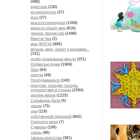
(490)
идиотека
(230)
из непонятого
(37)
йога
(27)
красота природная
(1369)
красота спасёт мир
(616)
личное творчество
(1498)
Мантэк Чиа
(2)
мои ДРУГИ!
(895)
музыка, кино, балет и керамика...
(741)
особо гениальные мысли
(251)
ОчУмелые ручки
(1969)
Ошо
(64)
притчи
(49)
Пробудившиеся
(140)
прогулки, поездки, походы,
путешествия и страны
(1594)
реалии жизни
(1225)
Сальвадор Дали
(5)
сказки
(75)
сны
(118)
собственной персоной
(842)
Спросите меня
(7)
Сумиран
(106)
танцы
(86)
творцы искусства
(381)