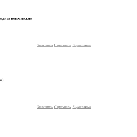
 ходить невозможно
Ответить
С цитатой
В цитатник
о).
Ответить
С цитатой
В цитатник