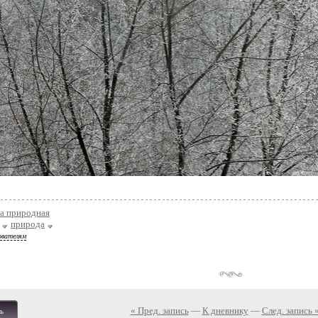
та природная
природа
ователям
« Пред. запись
—
К дневнику
—
След. запись 
ь