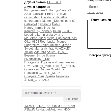
Друзья онлайн
ELLE_n_a
Друзья оффлайн
Кого давно нет?
Кого добавить?
Регистрация
Aziat
BlackSea1
BRVT
Bucavca
carminaboo
Cayetana_de_Alba
Текст коммен
contredanse
Digiholl_Digiholl
eole-69
Galaxy24
galselena
Habik
Happy_karma
Inachka
Inspired_by_Mystery
Kelen
KZOTR
Lebed_a
Lemniscata
Lynx_y
Ma_Atmo_Nidhi
Mega_Ego
nacht_gast
Olka_0803
Red_Lucky_Mouse
Sugarplum_Fairy
Summer_Miracle
Sweet_Mama
tric_trac
ValeZ
XoID
YuliaM
Алёника
АлисаВ
В_А_Ш
Проверка орфог
Вервие_Витое
Время
Выпивающий_Бог
Гражданка_Горыныч
Ирина_новая
Неугомонная_Моя
Ночной__Дождь
Оранжевы Йослик
Отя-Мотя
Перуанка
Сиротка_Мегги
Сладкая_Энн
Суанта
Тартарен
Эльза_Штельмах
Постоянные читатели
-
Все (1686)
-Michik-
-_IRA_-
AAUUMM
ARINA999
ASlaviN
Aardappel
Anju-
AnnaD04