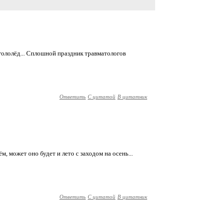
й гололёд... Сплошной праздник травматологов
Ответить
С цитатой
В цитатник
м, может оно будет и лето с заходом на осень...
Ответить
С цитатой
В цитатник