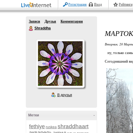
Регистрация
Вход
Рейтинги
Записи
Друзья
Комментарии
Shraddha
МАРТОК
Вторник, 20 Марта
ну, только самый
Сегодняшний вид
В друзья
Метки
-
shraddhaart
fethiye
ruskea
акварель
акрил