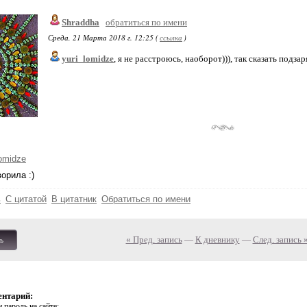
Shraddha
обратиться по имени
Среда, 21 Марта 2018 г. 12:25 (
ссылка
)
yuri_lomidze
, я не расстроюсь, наоборот))), так сказать подза
lomidze
ворила :)
ь
С цитатой
В цитатник
Обратиться по имени
« Пред. запись
—
К дневнику
—
След. запись 
ь
ентарий:
 пароль на сайте: