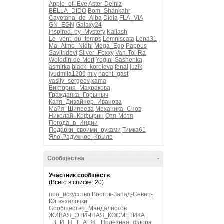
Apple_of_Eve
Aster-Deiniz
BELLA_DIDO
Bom_Shankahr
Cayetana_de_Alba
Didia
FLA_VIA
GN_EGN
Galaxy24
Inspired_by_Mystery
Kailash
Le_vent_du_temps
Lemniscata
Lena31
Ma_Atmo_Nidhi
Mega_Ego
Pappus
Savitridevi
Silver_Foxxy
Van-Toi-Ra
Wolodin-de-Mort
Yogini-Sashenka
asmirka
black_koroleva
fenai
luzik
lyudmila1209
mjv
nacht_gast
vasily_sergeev
xama
Виктория_Махракова
Гражданка_Горыныч
Катя_Дизайнер_Иванова
Майя_Шипеева
Механика_Снов
Николай_Кофырин
Отя-Мотя
Погода_в_Индии
Подарки_своими_руками
Тимка61
Яло-Радужное_Крыло
Сообщества
-
Участник сообществ
(Всего в списке: 20)
про_искусство
Восток-Запад-Север-
Юг
вязалочки
Сообщество_Мандалистов
ЖИВАЯ_ЭТИЧНАЯ_КОСМЕТИКА
_В_И_Н_Т_А_Ж_
Полезная_флора