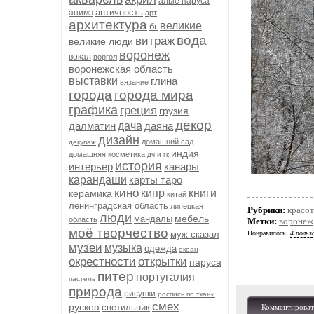
алые паруса
античность
анимэ
арт
архитектура
великие
бг
вода
витраж
великие люди
воронеж
вокал
воргол
воронежская область
выставки
глина
вязание
города
города мира
графика
греция
грузия
декор
далматин
дача
даяна
дизайн
домашний сад
декупаж
индия
домашняя косметика
дч и гк
история
интерьер
канары
карандаши
карты таро
кино
кипр
книги
керамика
китай
ленинградская область
липецкая
Рубрики:
красо
люди
мебель
мандалы
область
Метки:
воронеж
моё творчество
муж сказал
Понравилось:
4 польз
музеи
музыка
одежда
океан
окрестности
открытки
паруса
питер
португалия
пастель
природа
рисунки
роспись по ткани
смех
рускеа
светильник
Комментироват