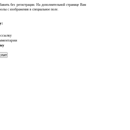
авить без регистрации. На дополнительной странице Вам
волы с изображения в специальное поле.
у:
 ссылку
омментарии
нку