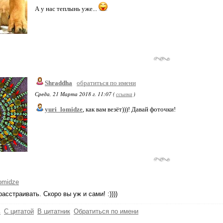
А у нас теплынь уже...
Shraddha
обратиться по имени
Среда, 21 Марта 2018 г. 11:07 (
ссылка
)
yuri_lomidze
, как вам везёт)))! Давай фоточки!
lomidze
расстраивать. Скоро вы уж и сами! :))))
ь
С цитатой
В цитатник
Обратиться по имени