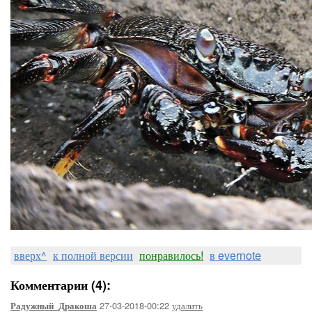
вверх^
к полной версии
понравилось!
в evernote
Комментарии (4):
27-03-2018-00:22
удалить
Радужный_Дракоша