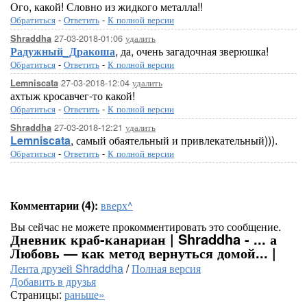
Ого, какой! Словно из жидкого металла!!
Обратиться
-
Ответить
-
К полной версии
27-03-2018-01:06
удалить
Shraddha
Радужный_Дракоша
, да, очень загадочная зверюшка!
Обратиться
-
Ответить
-
К полной версии
27-03-2018-12:04
удалить
Lemniscata
ахтыж кросавчег-то какой!
Обратиться
-
Ответить
-
К полной версии
27-03-2018-12:21
удалить
Shraddha
Lemniscata
, самый обаятельный и привлекательный))).
Обратиться
-
Ответить
-
К полной версии
Комментарии (4):
вверх^
Вы сейчас не можете прокомментировать это сообщение.
Дневник краб-канариан | Shraddha - ... а
Любовь — как метод вернуться домой... |
Лента друзей Shraddha
/
Полная версия
Добавить в друзья
Страницы:
раньше»