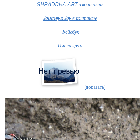
SHRADDHA-ART в контакте
Journey&Joy в контакте
Фейсбук
Инстаграм
[показать]