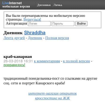
Live
Internet
Дневники
Личка
мобильная версия
Вы были перенаправлены на мобильную версию
страницы.
Вернуться!
Авторизация
Дневник
Shraddha
Лента друзей
-
Дневник
-
Полная версия
краб-канариан
26-03-2018 16:31
к комментариям
-
к полной версии
-
понравилось!
традиционный понедельника-пост со ссылками на другие
соц. сети и портрет Канарского краба!
интернет-магазин открыток
кросспостинг на ЖЖ