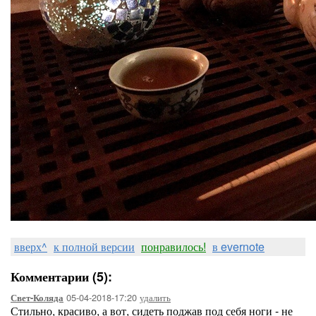
вверх^
к полной версии
понравилось!
в evernote
Комментарии (5):
05-04-2018-17:20
удалить
Свет-Коляда
Стильно, красиво, а вот, сидеть поджав под себя ноги - не