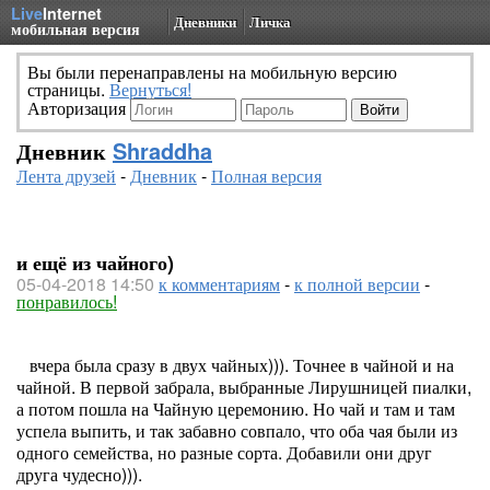
Live
Internet
Дневники
Личка
мобильная версия
Вы были перенаправлены на мобильную версию
страницы.
Вернуться!
Авторизация
Дневник
Shraddha
Лента друзей
-
Дневник
-
Полная версия
и ещё из чайного)
05-04-2018 14:50
к комментариям
-
к полной версии
-
понравилось!
вчера была сразу в двух чайных))). Точнее в чайной и на
чайной. В первой забрала, выбранные Лирушницей пиалки,
а потом пошла на Чайную церемонию. Но чай и там и там
успела выпить, и так забавно совпало, что оба чая были из
одного семейства, но разные сорта. Добавили они друг
друга чудесно))).