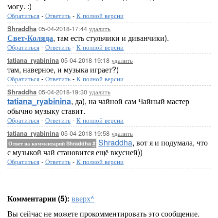
могу. :)
Обратиться
-
Ответить
-
К полной версии
05-04-2018-17:44
удалить
Shraddha
Свет-Коляда
, там есть стульчики и диванчики).
Обратиться
-
Ответить
-
К полной версии
05-04-2018-19:18
удалить
tatiana_ryabinina
там, наверное, и музыка играет?)
Обратиться
-
Ответить
-
К полной версии
05-04-2018-19:30
удалить
Shraddha
tatiana_ryabinina
, да), на чайной сам Чайный мастер
обычно музыку ставит.
Обратиться
-
Ответить
-
К полной версии
05-04-2018-19:58
удалить
tatiana_ryabinina
Shraddha
, вот я и подумала, что
Ответ на комментарий Shraddha
#
с музыкой чай становится ещё вкусней))
Обратиться
-
Ответить
-
К полной версии
Комментарии (5):
вверх^
Вы сейчас не можете прокомментировать это сообщение.