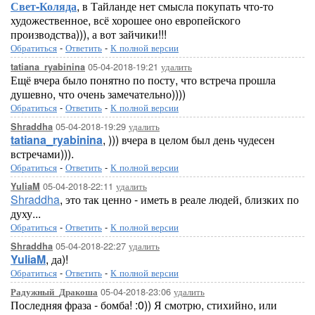
Свет-Коляда
, в Тайланде нет смысла покупать что-то
художественное, всё хорошее оно европейского
производства))), а вот зайчики!!!
Обратиться
-
Ответить
-
К полной версии
05-04-2018-19:21
удалить
tatiana_ryabinina
Ещё вчера было понятно по посту, что встреча прошла
душевно, что очень замечательно))))
Обратиться
-
Ответить
-
К полной версии
05-04-2018-19:29
удалить
Shraddha
tatiana_ryabinina
, ))) вчера в целом был день чудесен
встречами))).
Обратиться
-
Ответить
-
К полной версии
05-04-2018-22:11
удалить
YuliaM
Shraddha
, это так ценно - иметь в реале людей, близких по
духу...
Обратиться
-
Ответить
-
К полной версии
05-04-2018-22:27
удалить
Shraddha
YuliaM
, да)!
Обратиться
-
Ответить
-
К полной версии
05-04-2018-23:06
удалить
Радужный_Дракоша
Последняя фраза - бомба! :0)) Я смотрю, стихийно, или