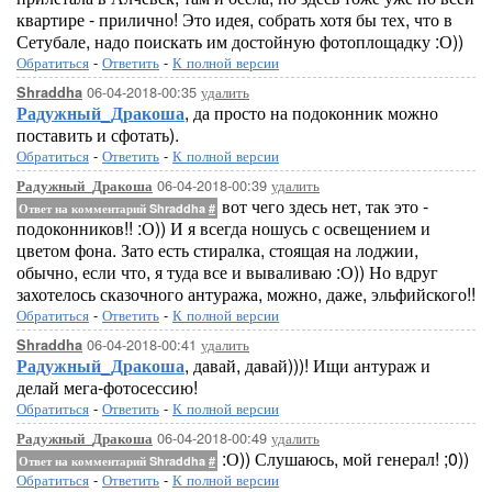
квартире - прилично! Это идея, собрать хотя бы тех, что в
Сетубале, надо поискать им достойную фотоплощадку :О))
Обратиться
-
Ответить
-
К полной версии
06-04-2018-00:35
удалить
Shraddha
Радужный_Дракоша
, да просто на подоконник можно
поставить и сфотать).
Обратиться
-
Ответить
-
К полной версии
06-04-2018-00:39
удалить
Радужный_Дракоша
вот чего здесь нет, так это -
Ответ на комментарий Shraddha
#
подоконников!! :О)) И я всегда ношусь с освещением и
цветом фона. Зато есть стиралка, стоящая на лоджии,
обычно, если что, я туда все и вываливаю :О)) Но вдруг
захотелось сказочного антуража, можно, даже, эльфийского!!
Обратиться
-
Ответить
-
К полной версии
06-04-2018-00:41
удалить
Shraddha
Радужный_Дракоша
, давай, давай)))! Ищи антураж и
делай мега-фотосессию!
Обратиться
-
Ответить
-
К полной версии
06-04-2018-00:49
удалить
Радужный_Дракоша
:О)) Слушаюсь, мой генерал! ;0))
Ответ на комментарий Shraddha
#
Обратиться
-
Ответить
-
К полной версии