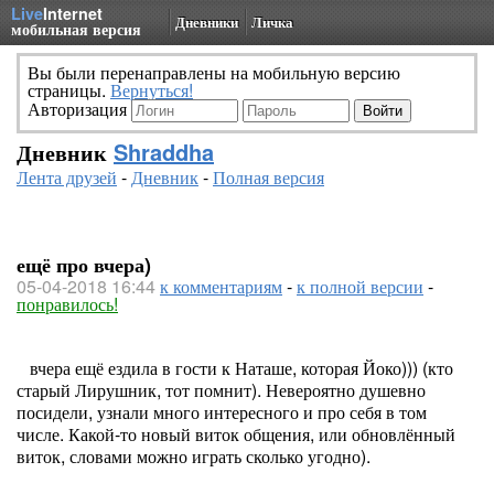
Live
Internet
Дневники
Личка
мобильная версия
Вы были перенаправлены на мобильную версию
страницы.
Вернуться!
Авторизация
Дневник
Shraddha
Лента друзей
-
Дневник
-
Полная версия
ещё про вчера)
05-04-2018 16:44
к комментариям
-
к полной версии
-
понравилось!
вчера ещё ездила в гости к Наташе, которая Йоко))) (кто
старый Лирушник, тот помнит). Невероятно душевно
посидели, узнали много интересного и про себя в том
числе. Какой-то новый виток общения, или обновлённый
виток, словами можно играть сколько угодно).