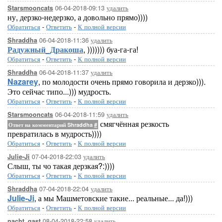
06-04-2018-09:13
удалить
Starsmooncats
ну, дерзко-недерзко, а довольно прямо))))
Обратиться
-
Ответить
-
К полной версии
06-04-2018-11:36
удалить
Shraddha
Радужный_Дракоша
, ))))))) буа-га-га!
Обратиться
-
Ответить
-
К полной версии
06-04-2018-11:37
удалить
Shraddha
Nazarey
, по молодости очень прямо говорила и дерзко))).
Это сейчас типо...))) мудрость.
Обратиться
-
Ответить
-
К полной версии
06-04-2018-11:59
удалить
Starsmooncats
смягчённая резкость
Ответ на комментарий Shraddha
#
превратилась в мудрость))))
Обратиться
-
Ответить
-
К полной версии
07-04-2018-22:03
удалить
Julie-Ji
Слыш, ты чо такая дерзкая?:))))
Обратиться
-
Ответить
-
К полной версии
07-04-2018-22:04
удалить
Shraddha
Julie-Ji
, а мы Машметовские такие... реальные... да!)))
Обратиться
-
Ответить
-
К полной версии
08-04-2018-22:58
удалить
nacht_gast