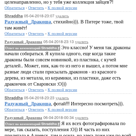
целенаправленно, но у тебя уже коллекция зайцев?!
Обратиться
-
Ответить
-
К полной версии
05-04-2018-23:07
удалить
Shraddha
Радужный_Дракоша
, стихийно))). В Питере тоже, твой
там живёт!
Обратиться
-
Ответить
-
К полной версии
05-04-2018-23:13
удалить
Радужный_Дракоша
Это классно! У меня так драконы
Ответ на комментарий Shraddha
#
начали собираться. Я купила одного, еще когда такие
драконы были совсем новинкой, из пластика, с кучей
деталей.. Может, ник, как-то из него и вышел, а потом мне
разные люди стали присылать драконов - из красного
дерева, из металла, из керамики, из пластики, даже есть
дракончик от Сваровски :О)))
Обратиться
-
Ответить
-
К полной версии
05-04-2018-23:23
удалить
Shraddha
Радужный_Дракоша
, фотай!!! Интересно посмотреть))).
Обратиться
-
Ответить
-
К полной версии
06-04-2018-00:34
удалить
Радужный_Дракоша
Я их всех фотографировала по
Ответ на комментарий Shraddha
#
мере, так сказать, поступления :О)) И часть из них
прилетала в Алчевск, там и осела, но здесь тоже уже по всей