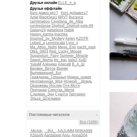
Друзья онлайн
ELLE_n_a
Друзья оффлайн
Кого давно нет?
Кого добавить?
Aziat
BlackSea1
BRVT
Bucavca
carminaboo
Cayetana_de_Alba
contredanse
Digiholl_Digiholl
eole-69
Galaxy24
galselena
Habik
Happy_karma
Inachka
Inspired_by_Mystery
Kelen
KZOTR
Lebed_a
Lemniscata
Lynx_y
Ma_Atmo_Nidhi
Mega_Ego
nacht_gast
Olka_0803
Red_Lucky_Mouse
Sugarplum_Fairy
Summer_Miracle
Sweet_Mama
tric_trac
ValeZ
XoID
YuliaM
Алёника
АлисаВ
В_А_Ш
Вервие_Витое
Время
Выпивающий_Бог
Гражданка_Горыныч
Ирина_новая
Неугомонная_Моя
Ночной__Дождь
Оранжевы Йослик
Отя-Мотя
Перуанка
Сиротка_Мегги
Сладкая_Энн
Суанта
Тартарен
Эльза_Штельмах
Постоянные читатели
-
Все (1686)
-Michik-
-_IRA_-
AAUUMM
ARINA999
ASlaviN
Aardappel
Anju-
AnnaD04