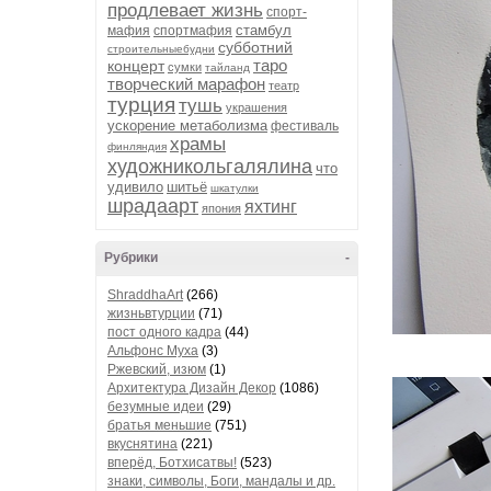
продлевает жизнь
спорт-
стамбул
мафия
спортмафия
субботний
строительныебудни
таро
концерт
сумки
тайланд
творческий марафон
театр
турция
тушь
украшения
ускорение метаболизма
фестиваль
храмы
финляндия
художникольгалялина
что
удивило
шитьё
шкатулки
шрадаарт
яхтинг
япония
Рубрики
-
ShraddhaArt
(266)
жизньвтурции
(71)
пост одного кадра
(44)
Альфонс Муха
(3)
Ржевский, изюм
(1)
Архитектура Дизайн Декор
(1086)
безумные идеи
(29)
братья меньшие
(751)
вкуснятина
(221)
вперёд, Ботхисатвы!
(523)
знаки, символы, Боги, мандалы и др.