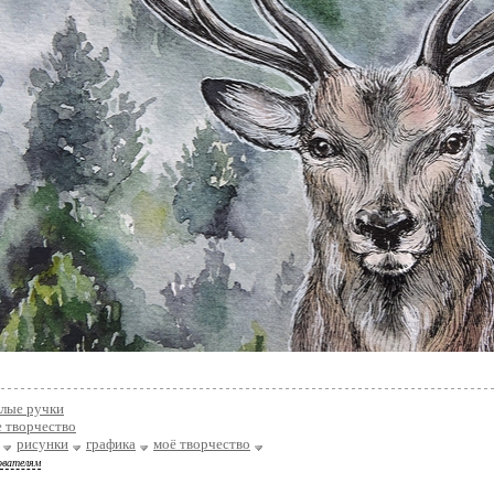
лые ручки
 творчество
рисунки
графика
моё творчество
ователям