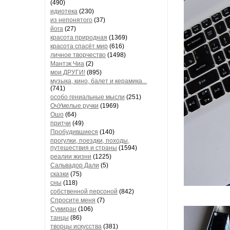
(490)
идиотека
(230)
из непонятого
(37)
йога
(27)
красота природная
(1369)
красота спасёт мир
(616)
личное творчество
(1498)
Мантэк Чиа
(2)
мои ДРУГИ!
(895)
музыка, кино, балет и керамика...
(741)
особо гениальные мысли
(251)
ОчУмелые ручки
(1969)
Ошо
(64)
притчи
(49)
Пробудившиеся
(140)
прогулки, поездки, походы,
путешествия и страны
(1594)
реалии жизни
(1225)
Сальвадор Дали
(5)
сказки
(75)
сны
(118)
собственной персоной
(842)
Спросите меня
(7)
Сумиран
(106)
танцы
(86)
творцы искусства
(381)