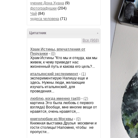
учение Дона Хуана
(9)
фотографушки
(204)
Чай
(84)
чудеса человека
(71)
Цитатник
-
Все (968)
Храм Истины, впечатления от
Перуанки
-
(0)
Храм Истины "Кто мы и откуда, как мы
живем, к чему приведет нас
жизненный путь и какова его цель?...
итальянский эксперимент
-
(1)
экспериментирую Напишу еще и
здесь. Нужны люди, желающие
изучать итальянский, для
проведения...
люблю, когда именно так)))
-
(2)
картина Это была любовь с первого
взгляда) Вообще, мне многие вещи от
нравятся, очень нравятся,...
книголюбам из Москвы
-
(0)
Книжная выставка Друзья москвичи и
гости столицы! Напомню, чтобы не
пропусти...