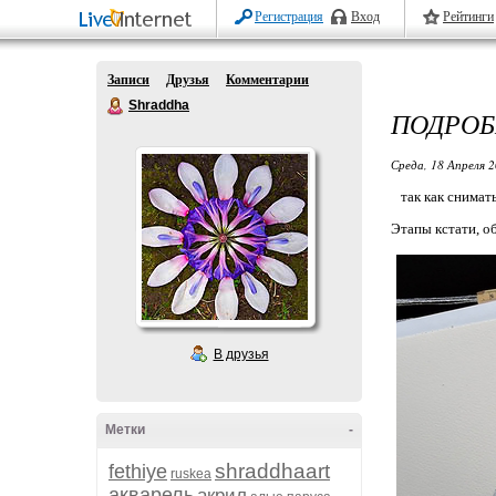
Регистрация
Вход
Рейтинги
Записи
Друзья
Комментарии
Shraddha
ПОДРОБ
Среда, 18 Апреля 2
так как снимать
Этапы кстати, об
В друзья
Метки
-
shraddhaart
fethiye
ruskea
акварель
акрил