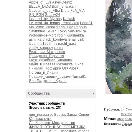
Apple_of_Eve
Aster-Deiniz
BELLA_DIDO
Bom_Shankahr
Cayetana_de_Alba
Didia
FLA_VIA
GN_EGN
Galaxy24
Inspired_by_Mystery
Kailash
Le_vent_du_temps
Lemniscata
Lena31
Ma_Atmo_Nidhi
Mega_Ego
Pappus
Savitridevi
Silver_Foxxy
Van-Toi-Ra
Wolodin-de-Mort
Yogini-Sashenka
asmirka
black_koroleva
fenai
luzik
lyudmila1209
mjv
nacht_gast
vasily_sergeev
xama
Виктория_Махракова
Гражданка_Горыныч
Катя_Дизайнер_Иванова
Майя_Шипеева
Механика_Снов
Николай_Кофырин
Отя-Мотя
Погода_в_Индии
Подарки_своими_руками
Тимка61
Яло-Радужное_Крыло
Сообщества
-
Участник сообществ
(Всего в списке: 20)
Рубрики:
ОчУме
личное
про_искусство
Восток-Запад-Север-
Метки:
акварель
Юг
вязалочки
Сообщество_Мандалистов
Понравилось:
7 польз
ЖИВАЯ_ЭТИЧНАЯ_КОСМЕТИКА
_В_И_Н_Т_А_Ж_
Полезная_флора