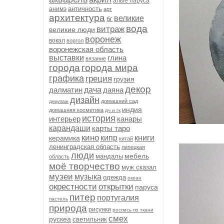
алые паруса
античность
анимэ
арт
архитектура
великие
бг
вода
витраж
великие люди
воронеж
вокал
воргол
воронежская область
выставки
глина
вязание
города
города мира
графика
греция
грузия
декор
далматин
дача
даяна
дизайн
домашний сад
декупаж
индия
домашняя косметика
дч и гк
история
интерьер
канары
карандаши
карты таро
кино
кипр
книги
керамика
китай
ленинградская область
липецкая
люди
мебель
мандалы
область
моё творчество
муж сказал
музеи
музыка
одежда
океан
окрестности
открытки
паруса
питер
португалия
пастель
природа
рисунки
роспись по ткани
смех
рускеа
светильник