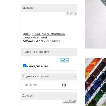
Музыка
-
Все (1)
для ДАССИ (вы её смогли бы
запросто играть)
Слушали: 287
Комментарии: 0
Поиск по дневнику
-
в этом дневнике
Подписка по e-mail
-
Друзья
-
Все (224)