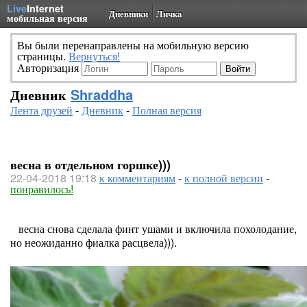
Live
Internet
Дневники
Личка
мобильная версия
Вы были перенаправлены на мобильную версию
страницы.
Вернуться!
Авторизация
Дневник
Shraddha
Лента друзей
-
Дневник
-
Полная версия
весна в отдельном горшке)))
22-04-2018 19:18
к комментариям
-
к полной версии
-
понравилось!
весна снова сделала финт ушами и включила похолодание,
но неожиданно фиалка расцвела))).