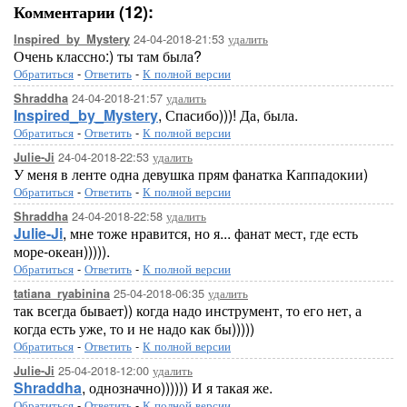
Комментарии (12):
24-04-2018-21:53
удалить
Inspired_by_Mystery
Очень классно:) ты там была?
Обратиться
-
Ответить
-
К полной версии
24-04-2018-21:57
удалить
Shraddha
Inspired_by_Mystery
, Спасибо)))! Да, была.
Обратиться
-
Ответить
-
К полной версии
24-04-2018-22:53
удалить
Julie-Ji
У меня в ленте одна девушка прям фанатка Каппадокии)
Обратиться
-
Ответить
-
К полной версии
24-04-2018-22:58
удалить
Shraddha
Julie-Ji
, мне тоже нравится, но я... фанат мест, где есть
море-океан))))).
Обратиться
-
Ответить
-
К полной версии
25-04-2018-06:35
удалить
tatiana_ryabinina
так всегда бывает)) когда надо инструмент, то его нет, а
когда есть уже, то и не надо как бы)))))
Обратиться
-
Ответить
-
К полной версии
25-04-2018-12:00
удалить
Julie-Ji
Shraddha
, однозначно)))))) И я такая же.
Обратиться
-
Ответить
-
К полной версии