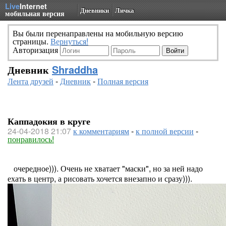
Live
Internet
Дневники
Личка
мобильная версия
Вы были перенаправлены на мобильную версию
страницы.
Вернуться!
Авторизация
Дневник
Shraddha
Лента друзей
-
Дневник
-
Полная версия
Каппадокия в круге
24-04-2018 21:07
к комментариям
-
к полной версии
-
понравилось!
очередное))). Очень не хватает "маски", но за ней надо
ехать в центр, а рисовать хочется внезапно и сразу))).