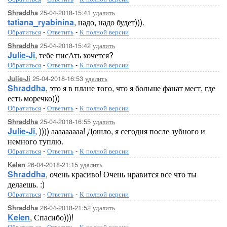
25-04-2018-15:41
удалить
Shraddha
tatiana_ryabinina
, надо, надо будет))).
Обратиться
-
Ответить
-
К полной версии
25-04-2018-15:42
удалить
Shraddha
Julie-Ji
, тебе писАть хочется?
Обратиться
-
Ответить
-
К полной версии
25-04-2018-16:53
удалить
Julie-Ji
Shraddha
, это я в плане того, что я больше фанат мест, где
есть моречко)))
Обратиться
-
Ответить
-
К полной версии
25-04-2018-16:55
удалить
Shraddha
Julie-Ji
, )))) ааааааааа! Дошло, я сегодня после зубного и
немного туплю.
Обратиться
-
Ответить
-
К полной версии
26-04-2018-21:15
удалить
Kelen
Shraddha
, очень красиво! Очень нравится все что ты
делаешь. :)
Обратиться
-
Ответить
-
К полной версии
26-04-2018-21:52
удалить
Shraddha
Kelen
, Спасибо)))!
Обратиться
-
Ответить
-
К полной версии