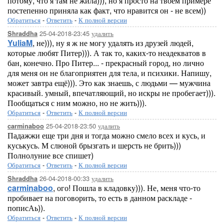
потому, что я там не жила))), но я просто на твоем примере
постепенно приняла как факт, что нравится он - не всем))
Обратиться
-
Ответить
-
К полной версии
25-04-2018-23:45
удалить
Shraddha
YuliaM
, не))), ну я ж не могу удалять из друзей людей,
которые любят Питер))). А так то, каких-то неадекватов в
бан, конечно. Про Питер... - прекрасный город, но лично
для меня он не благоприятен для тела, и психики. Напишу,
может завтра ещё))). Это как знаешь, с людьми — мужчина
красивый. умный, впечатляющий, но искры не пробегает))).
Пообщаться с ним можно, но не жить))).
Обратиться
-
Ответить
-
К полной версии
25-04-2018-23:50
удалить
carminaboo
Падажжи еще три дня и тогда можно смело всех и кусь, и
куськусь. М слюной брызгать и шерсть не брить)))
Полнолуние все спишет)
Обратиться
-
Ответить
-
К полной версии
26-04-2018-00:33
удалить
Shraddha
carminaboo
, ого! Пошла в кладовку))). Не, меня что-то
пробивает на поговорить, то есть в данном раскладе -
пописАь)).
Обратиться
-
Ответить
-
К полной версии