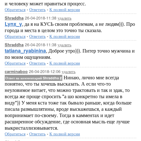
и человеку может нравиться процесс.
Обратиться
-
Ответить
-
К полной версии
26-04-2018-11:38
удалить
Shraddha
Lynx_y
, да я на КУСЬ своим проблемам, а не людям))). Про
города и места в целом это точно ты сказала.
Обратиться
-
Ответить
-
К полной версии
26-04-2018-11:38
удалить
Shraddha
tatiana_ryabinina
, Доброе утро))). Питер точно мужчина и
по моим ощущениям.
Обратиться
-
Ответить
-
К полной версии
26-04-2018-12:06
удалить
carminaboo
Нинаю, лично мне всегда
Ответ на комментарий Shraddha
#
понятно, что ты хочешь высказать. А если что-то
неуловимое витает, что можно трактовать и так и эдак, то
всегда же проще спросить "а шо конкретно ты имела в
виду")) У меня кста тоже так бывало раньше, когда больше
писала размышлятины, вроде выскажешься, а каждый
вопринимает по-своему. Тогда в камментах и идет
расширенное обсуждение, где основная мысль еще лучше
выкристаллизовывается.
Обратиться
-
Ответить
-
К полной версии