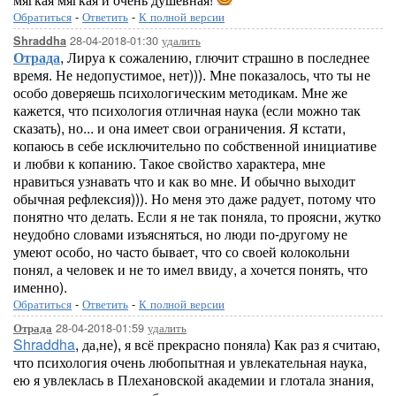
Обратиться
-
Ответить
-
К полной версии
28-04-2018-01:30
удалить
Shraddha
Отрада
, Лируа к сожалению, глючит страшно в последнее
время. Не недопустимое, нет))). Мне показалось, что ты не
особо доверяешь психологическим методикам. Мне же
кажется, что психология отличная наука (если можно так
сказать), но... и она имеет свои ограничения. Я кстати,
копаюсь в себе исключительно по собственной инициативе
и любви к копанию. Такое свойство характера, мне
нравиться узнавать что и как во мне. И обычно выходит
обычная рефлексия))). Но меня это даже радует, потому что
понятно что делать. Если я не так поняла, то проясни, жутко
неудобно словами изъясняться, но люди по-другому не
умеют особо, но часто бывает, что со своей колокольни
понял, а человек и не то имел ввиду, а хочется понять, что
именно).
Обратиться
-
Ответить
-
К полной версии
28-04-2018-01:59
удалить
Отрада
Shraddha
, да,не), я всё прекрасно поняла) Как раз я считаю,
что психология очень любопытная и увлекательная наука,
ею я увлеклась в Плехановской академии и глотала знания,