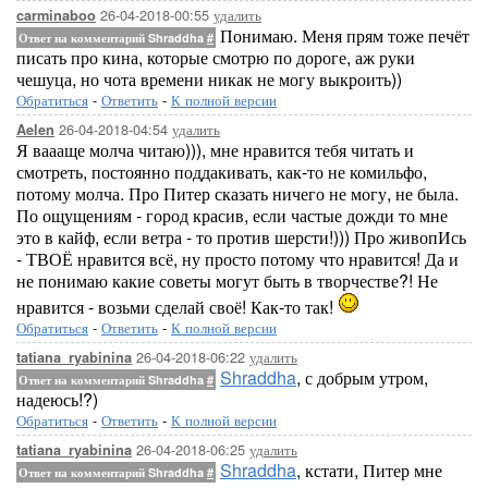
26-04-2018-00:55
удалить
carminaboo
Понимаю. Меня прям тоже печёт
Ответ на комментарий Shraddha
#
писать про кина, которые смотрю по дороге, аж руки
чешуца, но чота времени никак не могу выкроить))
Обратиться
-
Ответить
-
К полной версии
26-04-2018-04:54
удалить
Aelen
Я ваааще молча читаю))), мне нравится тебя читать и
смотреть, постоянно поддакивать, как-то не комильфо,
потому молча. Про Питер сказать ничего не могу, не была.
По ощущениям - город красив, если частые дожди то мне
это в кайф, если ветра - то против шерсти!))) Про живопИсь
- ТВОЁ нравится всё, ну просто потому что нравится! Да и
не понимаю какие советы могут быть в творчестве?! Не
нравится - возьми сделай своё! Как-то так!
Обратиться
-
Ответить
-
К полной версии
26-04-2018-06:22
удалить
tatiana_ryabinina
Shraddha
, с добрым утром,
Ответ на комментарий Shraddha
#
надеюсь!?)
Обратиться
-
Ответить
-
К полной версии
26-04-2018-06:25
удалить
tatiana_ryabinina
Shraddha
, кстати, Питер мне
Ответ на комментарий Shraddha
#