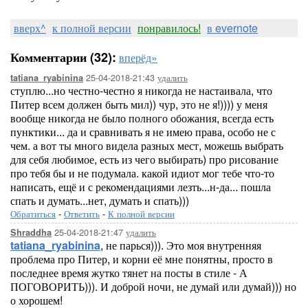
вверх^
к полной версии
понравилось!
в evernote
Комментарии (32):
вперёд»
25-04-2018-21:43
удалить
tatiana_ryabinina
ступлю...но честно-честно я никогда не настаивала, что
Питер всем должен быть мил)) чур, это не я!)))) у меня
вообще никогда не было полного обожания, всегда есть
пунктики... да и сравнивать я не имею права, особо не с
чем. а вот ты много видела разных мест, можешь выбрать
для себя любимое, есть из чего выбирать) про рисование
про тебя бы и не подумала. какой идиот мог тебе что-то
написать, ещё и с рекомендациями лезть...н-да... пошла
спать и думать...нет, думать и спать)))
Обратиться
-
Ответить
-
К полной версии
25-04-2018-21:47
удалить
Shraddha
tatiana_ryabinina
, не парься))). Это моя внутренняя
проблема про Питер, и корни её мне понятны, просто в
последнее время жутко тянет на посты в стиле - А
ПОГОВОРИТЬ))). И доброй ночи, не думай или думай))) но
о хорошем!