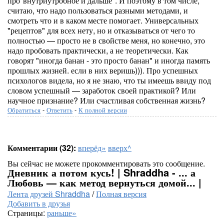
про"внутриутробное и дальше". И поэтому в том числе,
считаю, что надо пользоваться разными методами, и
смотреть что и в каком месте помогает. Универсальных
"рецептов" для всех нету, но и отказываться от чего то
полностью — просто не в свойстве меня, но конечно, это
надо пробовать практически, а не теоретически. Как
говорят "иногда банан - это просто банан" и иногда память
прошлых жизней. если в них веришь))). Про успешных
психологов видела, но я не знаю, что ты имеешь ввиду под
словом успешный — заработок своей практикой? Или
научное признание? Или счастливая собственная жизнь?
Обратиться
-
Ответить
-
К полной версии
Комментарии (32):
вперёд»
вверх^
Вы сейчас не можете прокомментировать это сообщение.
Дневник а потом кусь! | Shraddha - ... а
Любовь — как метод вернуться домой... |
Лента друзей Shraddha
/
Полная версия
Добавить в друзья
Страницы:
раньше»