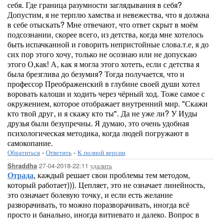
себя. Где граница разумности заглядывания в себя?
Допустим, я не терплю хамства и невежества, что я должна
в себе отыскать? Мне отвечают, что ответ скрыт в моём
подсознании, скорее всего, из детства, когда мне хотелось
быть испачканной и говорить непристойные слова.т.е, я до
сих пор этого хочу, только не осознаю или не допускаю
этого О,как! А, как я могла этого хотеть, если с детства я
была брезглива до безумия? Тогда получается, что и
профессор Преображенский в глубине своей души хотел
воровать калоши и ходить через чёрный ход. Тоже самое с
окружением, которое отображает внутренний мир. "Скажи
кто твой друг, и я скажу кто ты". Да не уже ли? У Иуды
друзья были безупречны. Я думаю, это очень удобная
психологическая методика, когда людей погружают в
самокопание.
Обратиться
-
Ответить
-
К полной версии
27-04-2018-22:11
удалить
Shraddha
Отрада
, каждый решает свои проблемы тем методом,
который работает))). Цепляет, это не означает линейность,
это означает болевую точку, и если есть желание
разворачивать, то можно поразворачивать, иногда всё
просто и банально, иногда витиевато и далеко. Вопрос в