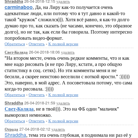
26-04-2018-12:15
удалить
Shraddha
carminaboo
, Да, на Лиру как-то получается очень
адекватные люди, или потому что я тут давно и какой-то
такой "кружок" сложился))). Хотя всё равно, я как-то долго
думаю про то, как сказать (не часами, конечно, это образное
долго), но не так, как если бы говорила. Поэтому интересно
попробовать видео-формат.
Обратиться
-
Ответить
-
К полной версии
26-04-2018-18:06
удалить
Свет-Коляда
"На втором месте, очень очень редкие комменты, что и как
мне надо рисовать (я не про Лиру, кстати, а про общую
статистику в соц. сетях). Но эти комменты меня и не
бесили, а скорее неистово веселили с ноткой ярости." :))))))
Это, наверно, в мой адрес. А посоветовала потому, что сама
когда-то рисовала. :)))))
Обратиться
-
Ответить
-
К полной версии
26-04-2018-21:59
удалить
Shraddha
Свет-Коляда
, не в твой))). Это на ФБ один "мальчик"
выморозил немножко.
Обратиться
-
Ответить
-
К полной версии
27-04-2018-02:12
удалить
Отрада
Shraddha
, тема эта очень глубокая, я поднимала ни раз её у