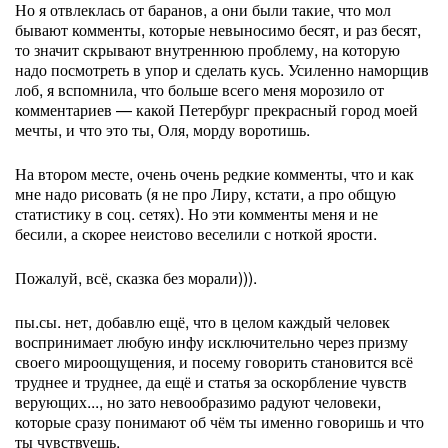
Но я отвлеклась от баранов, а они были такие, что мол
бывают комменты, которые невыносимо бесят, и раз бесят,
то значит скрывают внутреннюю проблему, на которую
надо посмотреть в упор и сделать кусь. Усиленно наморщив
лоб, я вспомнила, что больше всего меня морозило от
комментариев — какой Петербург прекрасный город моей
мечты, и что это ты, Оля, морду воротишь.
На втором месте, очень очень редкие комменты, что и как
мне надо рисовать (я не про Лиру, кстати, а про общую
статистику в соц. сетях). Но эти комменты меня и не
бесили, а скорее неистово веселили с ноткой ярости.
Пожалуй, всё, сказка без морали))).
пы.сы. нет, добавлю ещё, что в целом каждый человек
воспринимает любую инфу исключительно через призму
своего мироощущения, и посему говорить становится всё
труднее и труднее, да ещё и статья за оскорбление чувств
верующих..., но зато невообразимо радуют человеки,
которые сразу понимают об чём ты именно говоришь и что
ты чувствуешь.