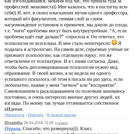
как изголодавшаяся, забывая под час, что пришла туда за
профессией экономиста)) Мне казалось, что я постигну всю
себя)) И, вот, в своих изысканиях мучая одного профессора,
который вёл факультатив, снимая слой за слоем
нагромождение установок и привычек, мы дошли до плода,
т.е. "ноги" проблемы могут быть внутриутробные. "А, если
проблема идёт ещё дальше?" -спросила я. Он ответил, что
психология не всесильна. И мне стало неинтересно
Я
подалась в астрологию. На самом деле, серьёзные учёные не
признают психологию, как отдельную науку, это же
ответвление от психиатрии. И я с ними согласна. Даже,
чтобы быть дипломированным психологом нужно мед.
образование. В своей жизни, я не видела ни одного
успешного психолога, об этом я писала ни раз здесь, если
любопытно, нажми у меня "личное" или "восприятие".
Самокопанием и раскладыванием по полочкам занимаюсь
постоянно, и очень интересно мнение других людей, их
взгляды. По моему так лучше оттачивается собственное
вИдение.
Обратиться
-
Ответить
-
К полной версии
28-04-2018-12:25
удалить
Shraddha
Отрада
, Спасибо, что развернула))). Класс