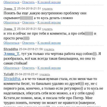
Обратиться
-
Ответить
-
К полной версии
25-04-2018-21:51
удалить
Элина_Т
Понять бы еще ,какую внутреннюю проблему они
скрывают((((((((((( а то кусь делать сложно
Обратиться
-
Ответить
-
К полной версии
25-04-2018-21:52
удалить
Элина_Т
и это я сейчас не про тебя и комменты, а про себя))))))) и
просто речи)))))
Обратиться
-
Ответить
-
К полной версии
25-04-2018-21:56
удалить
Shraddha
Элина_Т
, тут уж только эта чертова работа над собою))). Я
разобралась, всё как всегда такая банальщина, но она то
самая стойкая!
Обратиться
-
Ответить
-
К полной версии
25-04-2018-23:41
удалить
YuliaM
Shraddha
, а я че-то такая вумная стала, если меня чьи-то
комменты бесят, то банально удаляю из друзей))) ну, не с
первого раза, конечно, а только если регулярно)) а то кусь не
наделаешься, обкусать себя всю можно, а я у себя одна)
Кстати,не помню, мож, и писала тебе про Питер. Мне
трудно понять, почему он может не нравится (наверное,