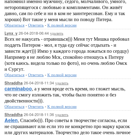
напомнил именно мужчину, седого, молчаливого, умного,
неторопящегося с любовью и комплиментами. Он живёт
давно, сам по себе и ни в ком не заинтересован. Ему и так
хорошо) Вот такие у меня мысли по поводу Питера.
Обратиться
-
Ответить
-
К полной версии
26-04-2018-06:44
удалить
Lynx_y
Всех не накусать - отравишься))) Меня тут Мишка пробовал
поддеть Питером - мол, я туда еду сейчас отдыхать - и
зависти ждет))) Имхо у каждого города ложаться по сердцу)
Например я не люблю Мск, спокойно отношусь к Питеру
(хотя каюсь. видела только по фото), но очень люблю Омск
и Сургут.
Обратиться
-
Ответить
-
К полной версии
26-04-2018-11:34
удалить
Shraddha
carminaboo
, а у меня вроде есть время, но гложет мысль,
что не смогу изложить так, чтобы было понятно и без
двойственности))).
Обратиться
-
Ответить
-
К полной версии
26-04-2018-11:36
удалить
Shraddha
Aelen
, Спасибо))). Про советы в творчестве согласна, если
не спрашивают или если это не конкретно про марку красок
или других материалов. Творчество дело такое очень личное