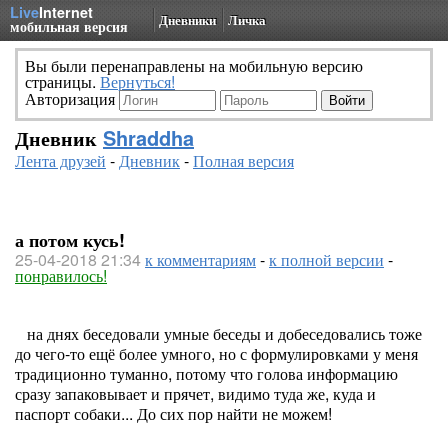
Live
Internet
Дневники
Личка
мобильная версия
Вы были перенаправлены на мобильную версию
страницы.
Вернуться!
Авторизация
Дневник
Shraddha
Лента друзей
-
Дневник
-
Полная версия
а потом кусь!
25-04-2018 21:34
к комментариям
-
к полной версии
-
понравилось!
на днях беседовали умные беседы и добеседовались тоже
до чего-то ещё более умного, но с формулировками у меня
традиционно туманно, потому что голова информацию
сразу запаковывает и прячет, видимо туда же, куда и
паспорт собаки... До сих пор найти не можем!