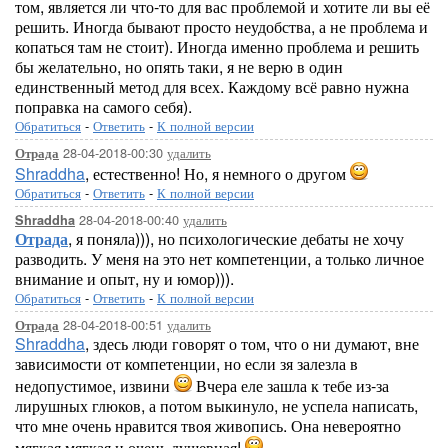
том, является ли что-то для вас проблемой и хотите ли вы её
решить. Иногда бывают просто неудобства, а не проблема и
копаться там не стоит). Иногда именно проблема и решить
бы желательно, но опять таки, я не верю в один
единственный метод для всех. Каждому всё равно нужна
поправка на самого себя).
Обратиться
-
Ответить
-
К полной версии
28-04-2018-00:30
удалить
Отрада
Shraddha
, естественно! Но, я немного о другом
Обратиться
-
Ответить
-
К полной версии
28-04-2018-00:40
удалить
Shraddha
Отрада
, я поняла))), но психологические дебаты не хочу
разводить. У меня на это нет компетенции, а только личное
внимание и опыт, ну и юмор))).
Обратиться
-
Ответить
-
К полной версии
28-04-2018-00:51
удалить
Отрада
Shraddha
, здесь люди говорят о том, что о ни думают, вне
зависимости от компетенции, но если зя залезла в
недопустимое, извини
Вчера еле зашла к тебе из-за
лирушных глюков, а потом выкинуло, не успела написать,
что мне очень нравится твоя живопись. Она невероятно
мягкая мягкая и очень душевная!