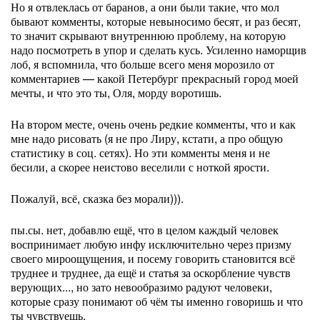
Но я отвлеклась от баранов, а они были такие, что мол
бывают комменты, которые невыносимо бесят, и раз бесят,
то значит скрывают внутреннюю проблему, на которую
надо посмотреть в упор и сделать кусь. Усиленно наморщив
лоб, я вспомнила, что больше всего меня морозило от
комментариев — какой Петербург прекрасный город моей
мечты, и что это ты, Оля, морду воротишь.
На втором месте, очень очень редкие комменты, что и как
мне надо рисовать (я не про Лиру, кстати, а про общую
статистику в соц. сетях). Но эти комменты меня и не
бесили, а скорее неистово веселили с ноткой ярости.
Пожалуй, всё, сказка без морали))).
пы.сы. нет, добавлю ещё, что в целом каждый человек
воспринимает любую инфу исключительно через призму
своего мироощущения, и посему говорить становится всё
труднее и труднее, да ещё и статья за оскорбление чувств
верующих..., но зато невообразимо радуют человеки,
которые сразу понимают об чём ты именно говоришь и что
ты чувствуешь.