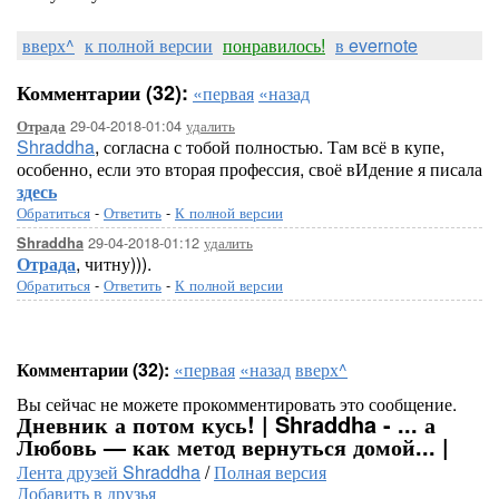
вверх^
к полной версии
понравилось!
в evernote
Комментарии (32):
«первая
«назад
29-04-2018-01:04
удалить
Отрада
Shraddha
, согласна с тобой полностью. Там всё в купе,
особенно, если это вторая профессия, своё вИдение я писала
здесь
Обратиться
-
Ответить
-
К полной версии
29-04-2018-01:12
удалить
Shraddha
Отрада
, читну))).
Обратиться
-
Ответить
-
К полной версии
Комментарии (32):
«первая
«назад
вверх^
Вы сейчас не можете прокомментировать это сообщение.
Дневник а потом кусь! | Shraddha - ... а
Любовь — как метод вернуться домой... |
Лента друзей Shraddha
/
Полная версия
Добавить в друзья