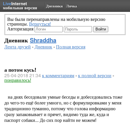
Live
Internet
Дневники
Личка
мобильная версия
Вы были перенаправлены на мобильную версию
страницы.
Вернуться!
Авторизация
Дневник
Shraddha
Лента друзей
-
Дневник
-
Полная версия
а потом кусь!
25-04-2018 21:34
к комментариям
-
к полной версии
-
понравилось!
на днях беседовали умные беседы и добеседовались тоже
до чего-то ещё более умного, но с формулировками у меня
традиционно туманно, потому что голова информацию
сразу запаковывает и прячет, видимо туда же, куда и
паспорт собаки... До сих пор найти не можем!