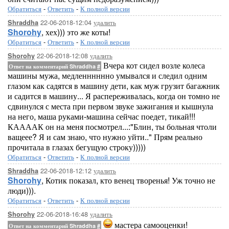
Обратиться
-
Ответить
-
К полной версии
22-06-2018-12:04
удалить
Shraddha
Shorohy
, хех))) это же коты!
Обратиться
-
Ответить
-
К полной версии
22-06-2018-12:08
удалить
Shorohy
Вчера кот сидел возле колеса
Ответ на комментарий Shraddha
#
машины мужа, медленннннно умывался и следил одним
глазом как садятся в машину дети, как муж грузит багажник
и садится в машину... Я распереживалась, когда он томно не
сдвинулся с места при первом звуке зажигания и кышнула
на него, маша руками-машина сейчас поедет, тикай!!!
КААААК он на меня посмотрел...:"Блин, ты больная чтоли
ващеее? Я и сам знаю, что нужно уйти.." Прям реально
прочитала в глазах бегущую строку)))))
Обратиться
-
Ответить
-
К полной версии
22-06-2018-12:12
удалить
Shraddha
Shorohy
, Котик показал, кто венец творенья! Уж точно не
люди))).
Обратиться
-
Ответить
-
К полной версии
22-06-2018-16:48
удалить
Shorohy
мастера самооценки!
Ответ на комментарий Shraddha
#