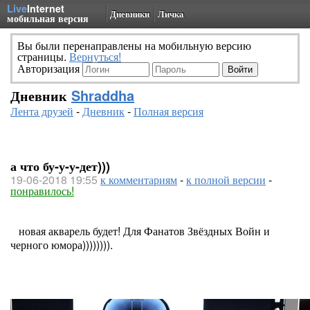
Live
Internet
Дневники
Личка
мобильная версия
Вы были перенаправлены на мобильную версию
страницы.
Вернуться!
Авторизация
Дневник
Shraddha
Лента друзей
-
Дневник
-
Полная версия
а что бу-у-у-дет)))
19-06-2018 19:55
к комментариям
-
к полной версии
-
понравилось!
новая акварель будет! Для Фанатов Звёздных Войн и
черного юмора)))))))).