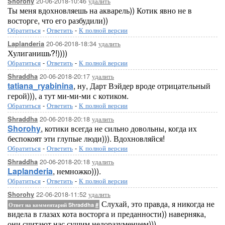
20-06-2018-10:46
удалить
Shorohy
Ты меня вдохновляешь на акварель)) Котик явно не в
восторге, что его разбудили))
Обратиться
-
Ответить
-
К полной версии
20-06-2018-18:34
удалить
Laplanderia
Хулиганишь?!))))
Обратиться
-
Ответить
-
К полной версии
20-06-2018-20:17
удалить
Shraddha
tatiana_ryabinina
, ну, Дарт Вэйдер вроде отрицательный
герой))), а тут ми-ми-ми с котиком.
Обратиться
-
Ответить
-
К полной версии
20-06-2018-20:18
удалить
Shraddha
Shorohy
, котики всегда не сильно довольны, когда их
беспокоят эти глупые люди))). Вдохновляйся!
Обратиться
-
Ответить
-
К полной версии
20-06-2018-20:18
удалить
Shraddha
Laplanderia
, немножко))).
Обратиться
-
Ответить
-
К полной версии
22-06-2018-11:52
удалить
Shorohy
Слухай, это правда, я никогда не
Ответ на комментарий Shraddha
#
видела в глазах кота восторга и преданности)) наверняка,
они считают нас сущим недоразумением)))