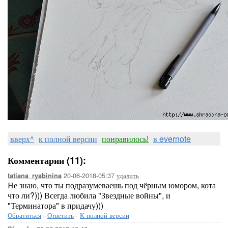
вверх^
к полной версии
понравилось!
в evernote
Комментарии (11):
20-06-2018-05:37
удалить
tatiana_ryabinina
Не знаю, что ты подразумеваешь под чёрным юмором, кота
что ли?))) Всегда любила "Звездные войны", и
"Терминатора" в придачу)))
Обратиться
-
Ответить
-
К полной версии