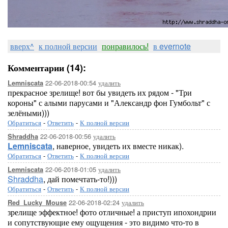
вверх^
к полной версии
понравилось!
в evernote
Комментарии (14):
22-06-2018-00:54
удалить
Lemniscata
прекрасное зрелище! вот бы увидеть их рядом - "Три
короны" с алыми парусами и "Александр фон Гумбольт" с
зелёными)))
Обратиться
-
Ответить
-
К полной версии
22-06-2018-00:56
удалить
Shraddha
Lemniscata
, наверное, увидеть их вместе никак).
Обратиться
-
Ответить
-
К полной версии
22-06-2018-01:05
удалить
Lemniscata
Shraddha
, дай помечтать-то!)))
Обратиться
-
Ответить
-
К полной версии
22-06-2018-02:24
удалить
Red_Lucky_Mouse
зрелище эффектное! фото отличные! а приступ ипохондрии
и сопутствующие ему ощущения - это видимо что-то в