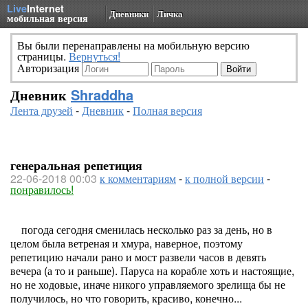
Live
Internet
Дневники
Личка
мобильная версия
Вы были перенаправлены на мобильную версию
страницы.
Вернуться!
Авторизация
Дневник
Shraddha
Лента друзей
-
Дневник
-
Полная версия
генеральная репетиция
22-06-2018 00:03
к комментариям
-
к полной версии
-
понравилось!
погода сегодня сменилась несколько раз за день, но в
целом была ветреная и хмура, наверное, поэтому
репетицию начали рано и мост развели часов в девять
вечера (а то и раньше). Паруса на корабле хоть и настоящие,
но не ходовые, иначе никого управляемого зрелища бы не
получилось, но что говорить, красиво, конечно...