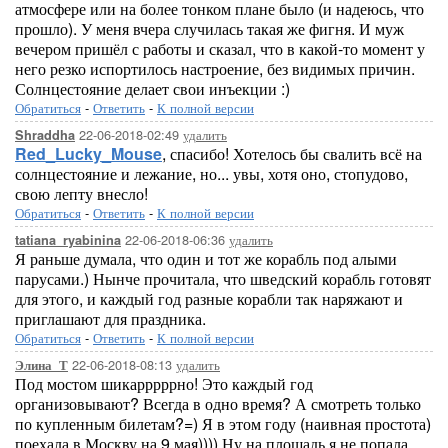
атмосфере или на более тонком плане было (и надеюсь, что
прошло). У меня вчера случилась такая же фигня. И муж
вечером пришёл с работы и сказал, что в какой-то момент у
него резко испортилось настроение, без видимых причин.
Солнцестояние делает свои инъекции :)
Обратиться
-
Ответить
-
К полной версии
22-06-2018-02:49
удалить
Shraddha
Red_Lucky_Mouse
, спасибо! Хотелось бы свалить всё на
солнцестояние и лежание, но... увы, хотя оно, стопудово,
свою лепту внесло!
Обратиться
-
Ответить
-
К полной версии
22-06-2018-06:36
удалить
tatiana_ryabinina
Я раньше думала, что один и тот же корабль под алыми
парусами.) Нынче прочитала, что шведский корабль готовят
для этого, и каждый год разные корабли так наряжают и
приглашают для праздника.
Обратиться
-
Ответить
-
К полной версии
22-06-2018-08:13
удалить
Элина_Т
Под мостом шикарррррно! Это каждый год
организовывают? Всегда в одно время? А смотреть только
по купленным билетам?=) Я в этом году (наивная простота)
поехала в Москву на 9 мая)))) Ну на площадь я не попала