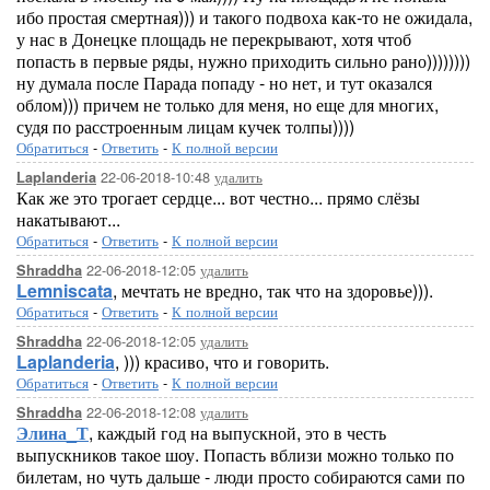
ибо простая смертная))) и такого подвоха как-то не ожидала,
у нас в Донецке площадь не перекрывают, хотя чтоб
попасть в первые ряды, нужно приходить сильно рано))))))))
ну думала после Парада попаду - но нет, и тут оказался
облом))) причем не только для меня, но еще для многих,
судя по расстроенным лицам кучек толпы))))
Обратиться
-
Ответить
-
К полной версии
22-06-2018-10:48
удалить
Laplanderia
Как же это трогает сердце... вот честно... прямо слёзы
накатывают...
Обратиться
-
Ответить
-
К полной версии
22-06-2018-12:05
удалить
Shraddha
Lemniscata
, мечтать не вредно, так что на здоровье))).
Обратиться
-
Ответить
-
К полной версии
22-06-2018-12:05
удалить
Shraddha
Laplanderia
, ))) красиво, что и говорить.
Обратиться
-
Ответить
-
К полной версии
22-06-2018-12:08
удалить
Shraddha
Элина_Т
, каждый год на выпускной, это в честь
выпускников такое шоу. Попасть вблизи можно только по
билетам, но чуть дальше - люди просто собираются сами по