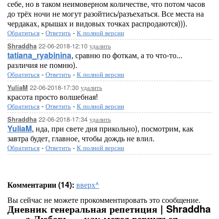
себе, но в таком неимоверном количестве, что потом часов
до трёх ночи не могут разойтись/разъехаться. Все места на
чердаках, крышах и видовых точках распродаются))).
Обратиться
-
Ответить
-
К полной версии
22-06-2018-12:10
удалить
Shraddha
tatiana_ryabinina
, сравню по фоткам, а то что-то...
различия не помню).
Обратиться
-
Ответить
-
К полной версии
22-06-2018-17:30
удалить
YuliaM
красота просто волшебная!
Обратиться
-
Ответить
-
К полной версии
22-06-2018-17:34
удалить
Shraddha
YuliaM
, нда, при свете дня прикольно), посмотрим, как
завтра будет, главное, чтобы дождь не влил.
Обратиться
-
Ответить
-
К полной версии
Комментарии (14):
вверх^
Вы сейчас не можете прокомментировать это сообщение.
Дневник генеральная репетиция | Shraddha
- ... а Любовь — как метод вернуться