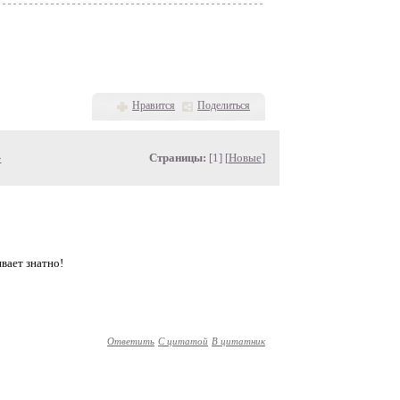
Нравится
Поделиться
»
Страницы:
[1] [
Новые
]
ивает знатно!
Ответить
С цитатой
В цитатник