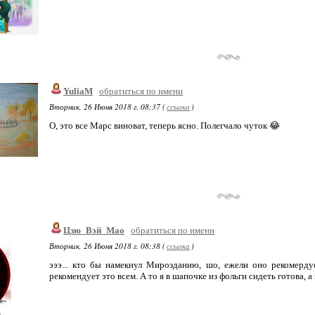
YuliaM
обратиться по имени
Вторник, 26 Июня 2018 г. 08:37 (
ссылка
)
О, это все Марс виноват, теперь ясно. Полегчало чуток 😂
Цзю_Вэй_Мао
обратиться по имени
Вторник, 26 Июня 2018 г. 08:38 (
ссылка
)
эээ... кто бы намекнул Мирозданию, шо, ежели оно рекомерду
рекомендует это всем. А то я в шапочке из фольги сидеть готова, а 