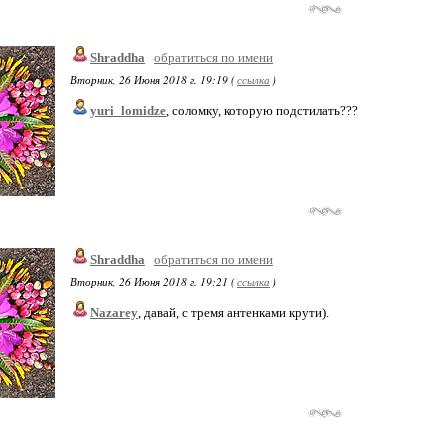
Shraddha
обратиться по имени
Вторник, 26 Июня 2018 г. 19:19 (
ссылка
)
yuri_lomidze
, соломку, которую подстилать???
Shraddha
обратиться по имени
Вторник, 26 Июня 2018 г. 19:21 (
ссылка
)
Nazarey
, давай, с тремя антенками крути).