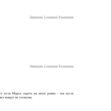
Ответить
С цитатой
В цитатник
Ответить
С цитатой
В цитатник
ет из-за Марса сидеть на жопе ровно - так пусть
все вокруг не согласны.