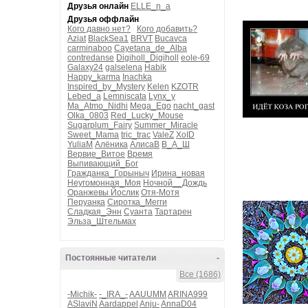
Друзья онлайн
ELLE_n_a
Друзья оффлайн
Кого давно нет?
Кого добавить?
Aziat
BlackSea1
BRVT
Bucavca
carminaboo
Cayetana_de_Alba
contredanse
Digiholl_Digiholl
eole-69
Galaxy24
galselena
Habik
Happy_karma
Inachka
Inspired_by_Mystery
Kelen
KZOTR
Lebed_a
Lemniscata
Lynx_y
Ma_Atmo_Nidhi
Mega_Ego
nacht_gast
Olka_0803
Red_Lucky_Mouse
Sugarplum_Fairy
Summer_Miracle
Sweet_Mama
tric_trac
ValeZ
XoID
YuliaM
Алёника
АлисаВ
В_А_Ш
Вервие_Витое
Время
Выпивающий_Бог
Гражданка_Горыныч
Ирина_новая
Неугомонная_Моя
Ночной__Дождь
Оранжевы Йослик
Отя-Мотя
Перуанка
Сиротка_Мегги
Сладкая_Энн
Суанта
Тартарен
Эльза_Штельмах
Постоянные читатели
-
Все (1686)
-Michik-
-_IRA_-
AAUUMM
ARINA999
ASlaviN
Aardappel
Anju-
AnnaD04