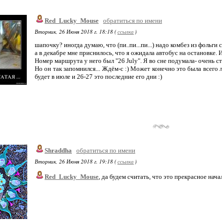
Red_Lucky_Mouse
обратиться по имени
Вторник, 26 Июня 2018 г. 18:18 (
ссылка
)
шапочку? иногда думаю, что (пи..пи...пи...) надо комбез из фольги сд
а в декабре мне приснилось, что я ожидала автобус на остановке. 
Номер маршрута у него был "26 July". Я во сне подумала- очень с
Но он так запомнился... Ждём-с :) Может конечно это была всего 
будет в июле и 26-27 это последние его дни :)
Shraddha
обратиться по имени
Вторник, 26 Июня 2018 г. 19:18 (
ссылка
)
Red_Lucky_Mouse
, да будем считать, что это прекрасное нача