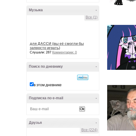
Музыка
-
Все (1)
для ДАССИ (вы её смогли бы
запросто играть)
Слушали: 287
Комментарии: 0
Поиск по дневнику
-
в этом дневнике
Подписка по e-mail
-
Друзья
-
Все (224)