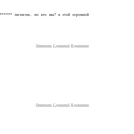
****** пи-пи-пи... но кто мы? в этой огромной
Ответить
С цитатой
В цитатник
Ответить
С цитатой
В цитатник