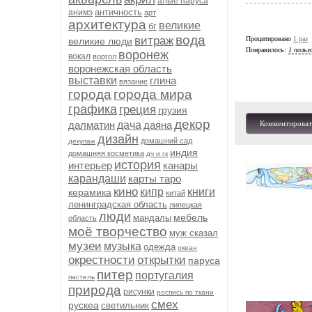
алые паруса
античность
анимэ
арт
архитектура
великие
бг
вода
витраж
Процитировано
1 раз
великие люди
Понравилось:
1 польз
воронеж
вокал
воргол
воронежская область
выставки
глина
вязание
города
города мира
графика
греция
грузия
декор
далматин
дача
даяна
Комментироват
дизайн
домашний сад
декупаж
индия
домашняя косметика
дч и гк
история
интерьер
канары
карандаши
карты таро
кино
кипр
книги
керамика
китай
ленинградская область
липецкая
люди
мебель
мандалы
область
моё творчество
муж сказал
музеи
музыка
одежда
океан
окрестности
открытки
паруса
питер
португалия
пастель
природа
рисунки
роспись по ткани
смех
рускеа
светильник