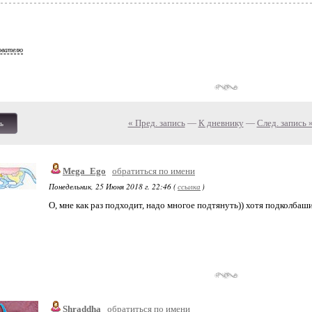
ователю
« Пред. запись
—
К дневнику
—
След. запись 
ь
Mega_Ego
обратиться по имени
Понедельник, 25 Июня 2018 г. 22:46 (
ссылка
)
О, мне как раз подходит, надо многое подтянуть)) хотя подколбаш
Shraddha
обратиться по имени