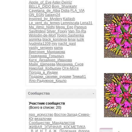
Apple_of_Eve
Aster-Deiniz
BELLA_DIDO
Bom_Shankahr
Cayetana_de_Alba
Didia
FLA_VIA
GN_EGN
Galaxy24
Inspired_by_Mystery
Kailash
Le_vent_du_temps
Lemniscata
Lena31
Ma_Atmo_Nidhi
Mega_Ego
Pappus
Savitridevi
Silver_Foxxy
Van-Toi-Ra
Wolodin-de-Mort
Yogini-Sashenka
asmirka
black_koroleva
fenai
luzik
lyudmila1209
mjv
nacht_gast
vasily_sergeev
xama
Виктория_Махракова
Гражданка_Горыныч
Катя_Дизайнер_Иванова
Майя_Шипеева
Механика_Снов
Николай_Кофырин
Отя-Мотя
Погода_в_Индии
Подарки_своими_руками
Тимка61
Яло-Радужное_Крыло
Сообщества
-
Участник сообществ
(Всего в списке: 20)
про_искусство
Восток-Запад-Север-
Юг
вязалочки
Сообщество_Мандалистов
ЖИВАЯ_ЭТИЧНАЯ_КОСМЕТИКА
_В_И_Н_Т_А_Ж_
Полезная_флора