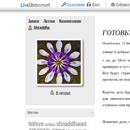
Регистрация
Вход
Рейтинги
Записи
Друзья
Комментарии
Shraddha
ГОТОВЬ
Понедельник, 25 Ию
умные и добрые
«
..ну, до 28-го
примерно и тут н
Всё будет стра
проектов, не по
Короче, лето бу
В друзья
для окончатель
отличное-они пр
Метки
-
Понятное дело, ч
shraddhaart
fethiye
ruskea
акварель
акрил