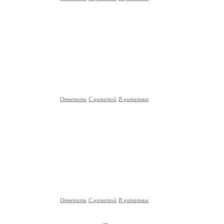
Ответить
С цитатой
В цитатник
Ответить
С цитатой
В цитатник