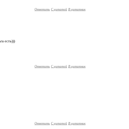
Ответить
С цитатой
В цитатник
га есть)))
Ответить
С цитатой
В цитатник
Ответить
С цитатой
В цитатник