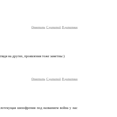
Ответить
С цитатой
В цитатник
глядя на других, проявления тоже заметны:)
Ответить
С цитатой
В цитатник
вялотекущая шизофрения под названием война у нас