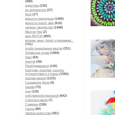
(490)
идиотека
(230)
из непонятого
(37)
йога
(27)
красота природная
(1369)
красота спасёт мир
(616)
личное творчество
(1498)
Мантэк Чиа
(2)
мои ДРУГИ!
(895)
музыка, кино, балет и керамика...
(741)
особо гениальные мысли
(251)
ОчУмелые ручки
(1969)
Ошо
(64)
притчи
(49)
Пробудившиеся
(140)
прогулки, поездки, походы,
путешествия и страны
(1594)
реалии жизни
(1225)
Сальвадор Дали
(5)
сказки
(75)
сны
(118)
собственной персоной
(842)
Спросите меня
(7)
Сумиран
(106)
танцы
(86)
творцы искусства
(381)