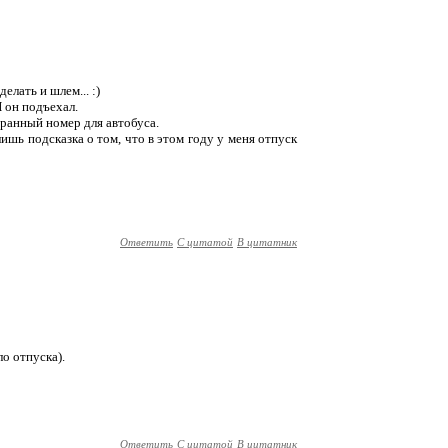
елать и шлем... :)
И он подъехал.
транный номер для автобуса.
лишь подсказка о том, что в этом году у меня отпуск
Ответить
С цитатой
В цитатник
ло отпуска).
Ответить
С цитатой
В цитатник