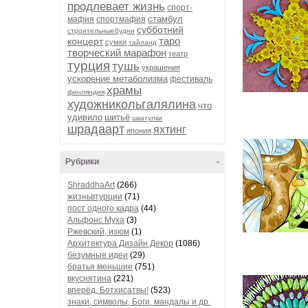
продлевает жизнь
спорт-
стамбул
мафия
спортмафия
субботний
строительныебудни
таро
концерт
сумки
тайланд
творческий марафон
театр
турция
тушь
украшения
ускорение метаболизма
фестиваль
храмы
финляндия
художникольгалялина
что
удивило
шитьё
шкатулки
шрадаарт
яхтинг
япония
Рубрики
-
ShraddhaArt
(266)
жизньвтурции
(71)
пост одного кадра
(44)
Альфонс Муха
(3)
Ржевский, изюм
(1)
Архитектура Дизайн Декор
(1086)
безумные идеи
(29)
братья меньшие
(751)
вкуснятина
(221)
вперёд, Ботхисатвы!
(523)
знаки, символы, Боги, мандалы и др.