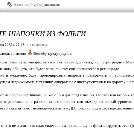
Авось
из (+ сутки) дневников
ТЕ ШАПОЧКИ ИЗ ФОЛЬГИ
ня 2018 г. 22:31
+ в цитатник
 люди, а именно
Shorohy
предупредили
 числа такой супер-напряг, затем к 1му числу идёт спад, но..ретроградный Мар
е могу обещать, что будет легко, т.к. там ещё почтифсёёё в ретрограде.
нно и медленно, будет провоцировать, напрягать, раздражать и периодичес
купаем недвижимость и технику, аккуратнее с инструментами и на дорогах, не 
дет не особо энергичным, но хорошим для подтягивания хвостов или вторых-т
ного расставания в различных отношениях или выхода на новый уровень;
осто выпрыгивают периодически наружу)) Спокойно ищем своё вдохновение и 
то это не значит, что надо сидеть пнём, но шапочку из фольги скрутить стоит))