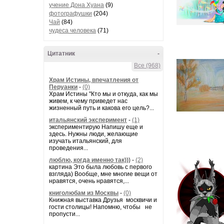
учение Дона Хуана
(9)
фотографушки
(204)
Чай
(84)
чудеса человека
(71)
Цитатник
-
Все (968)
Храм Истины, впечатления от
Перуанки
-
(0)
Храм Истины "Кто мы и откуда, как мы
живем, к чему приведет нас
жизненный путь и какова его цель?...
итальянский эксперимент
-
(1)
экспериментирую Напишу еще и
здесь. Нужны люди, желающие
изучать итальянский, для
проведения...
люблю, когда именно так)))
-
(2)
картина Это была любовь с первого
взгляда) Вообще, мне многие вещи от
нравятся, очень нравятся,...
книголюбам из Москвы
-
(0)
Книжная выставка Друзья москвичи и
гости столицы! Напомню, чтобы не
пропусти...