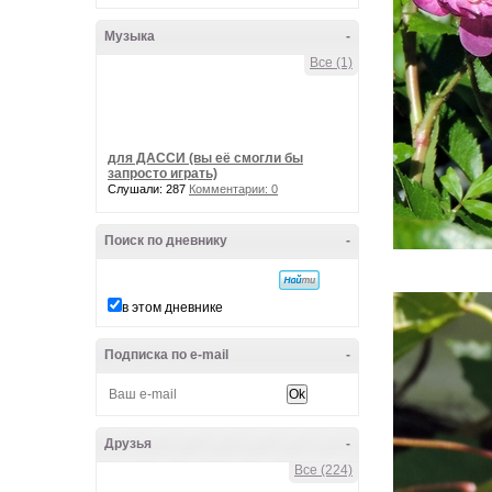
Музыка
-
Все (1)
для ДАССИ (вы её смогли бы
запросто играть)
Слушали: 287
Комментарии: 0
Поиск по дневнику
-
в этом дневнике
Подписка по e-mail
-
Друзья
-
Все (224)