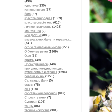
(490)
идиотека
(230)
из непонятого
(37)
йога
(27)
красота природная
(1369)
красота спасёт мир
(616)
личное творчество
(1498)
Мантэк Чиа
(2)
мои ДРУГИ!
(895)
музыка, кино, балет и керамика...
(741)
особо гениальные мысли
(251)
ОчУмелые ручки
(1969)
Ошо
(64)
притчи
(49)
Пробудившиеся
(140)
прогулки, поездки, походы,
путешествия и страны
(1594)
реалии жизни
(1225)
Сальвадор Дали
(5)
сказки
(75)
сны
(118)
собственной персоной
(842)
Спросите меня
(7)
Сумиран
(106)
танцы
(86)
творцы искусства
(381)