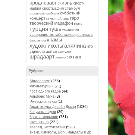
продлевает жизнь
спорт-
стамбул
мафия
спортмафия
субботний
строительныебудни
таро
концерт
сумки
тайланд
творческий марафон
театр
турция
тушь
украшения
ускорение метаболизма
фестиваль
храмы
финляндия
художникольгалялина
что
удивило
шитьё
шкатулки
шрадаарт
яхтинг
япония
Рубрики
-
ShraddhaArt
(266)
жизньвтурции
(71)
пост одного кадра
(44)
Альфонс Муха
(3)
Ржевский, изюм
(1)
Архитектура Дизайн Декор
(1086)
безумные идеи
(29)
братья меньшие
(751)
вкуснятина
(221)
вперёд, Ботхисатвы!
(523)
знаки, символы, Боги, мандалы и др.