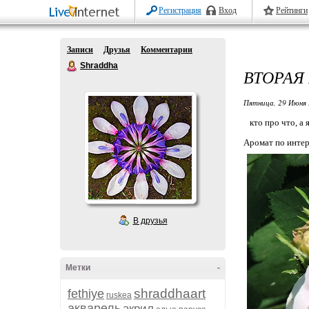
Регистрация
Вход
Рейтинги
Записи
Друзья
Комментарии
Shraddha
ВТОРАЯ
Пятница, 29 Июня 
кто про что, а я
Аромат по интерн
В друзья
Метки
-
shraddhaart
fethiye
ruskea
акварель
акрил