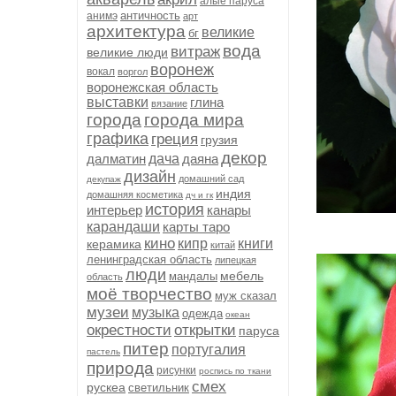
алые паруса
античность
анимэ
арт
архитектура
великие
бг
вода
витраж
великие люди
воронеж
вокал
воргол
воронежская область
выставки
глина
вязание
города
города мира
графика
греция
грузия
декор
далматин
дача
даяна
дизайн
домашний сад
декупаж
индия
домашняя косметика
дч и гк
история
интерьер
канары
карандаши
карты таро
кино
кипр
книги
керамика
китай
ленинградская область
липецкая
люди
мебель
мандалы
область
моё творчество
муж сказал
музеи
музыка
одежда
океан
окрестности
открытки
паруса
питер
португалия
пастель
природа
рисунки
роспись по ткани
смех
рускеа
светильник