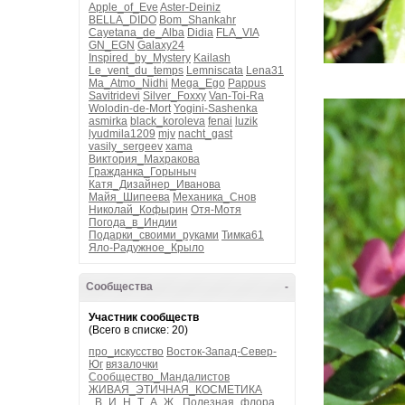
Apple_of_Eve
Aster-Deiniz
BELLA_DIDO
Bom_Shankahr
Cayetana_de_Alba
Didia
FLA_VIA
GN_EGN
Galaxy24
Inspired_by_Mystery
Kailash
Le_vent_du_temps
Lemniscata
Lena31
Ma_Atmo_Nidhi
Mega_Ego
Pappus
Savitridevi
Silver_Foxxy
Van-Toi-Ra
Wolodin-de-Mort
Yogini-Sashenka
asmirka
black_koroleva
fenai
luzik
lyudmila1209
mjv
nacht_gast
vasily_sergeev
xama
Виктория_Махракова
Гражданка_Горыныч
Катя_Дизайнер_Иванова
Майя_Шипеева
Механика_Снов
Николай_Кофырин
Отя-Мотя
Погода_в_Индии
Подарки_своими_руками
Тимка61
Яло-Радужное_Крыло
Сообщества
-
Участник сообществ
(Всего в списке: 20)
про_искусство
Восток-Запад-Север-
Юг
вязалочки
Сообщество_Мандалистов
ЖИВАЯ_ЭТИЧНАЯ_КОСМЕТИКА
_В_И_Н_Т_А_Ж_
Полезная_флора