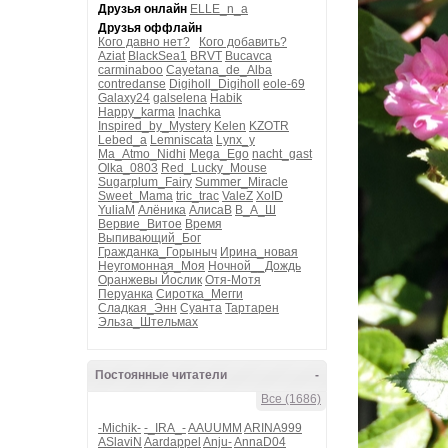
Друзья онлайн
ELLE_n_a
Друзья оффлайн
Кого давно нет?
Кого добавить?
Aziat
BlackSea1
BRVT
Bucavca
carminaboo
Cayetana_de_Alba
contredanse
Digiholl_Digiholl
eole-69
Galaxy24
galselena
Habik
Happy_karma
Inachka
Inspired_by_Mystery
Kelen
KZOTR
Lebed_a
Lemniscata
Lynx_y
Ma_Atmo_Nidhi
Mega_Ego
nacht_gast
Olka_0803
Red_Lucky_Mouse
Sugarplum_Fairy
Summer_Miracle
Sweet_Mama
tric_trac
ValeZ
XoID
YuliaM
Алёника
АлисаВ
В_А_Ш
Вервие_Витое
Время
Выпивающий_Бог
Гражданка_Горыныч
Ирина_новая
Неугомонная_Моя
Ночной__Дождь
Оранжевы Йослик
Отя-Мотя
Перуанка
Сиротка_Мегги
Сладкая_Энн
Суанта
Тартарен
Эльза_Штельмах
Постоянные читатели
-
Все (1686)
-Michik-
-_IRA_-
AAUUMM
ARINA999
ASlaviN
Aardappel
Anju-
AnnaD04