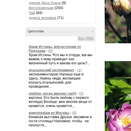
учение Дона Хуана
(9)
фотографушки
(204)
Чай
(84)
чудеса человека
(71)
Цитатник
-
Все (968)
Храм Истины, впечатления от
Перуанки
-
(0)
Храм Истины "Кто мы и откуда, как мы
живем, к чему приведет нас
жизненный путь и какова его цель?...
итальянский эксперимент
-
(1)
экспериментирую Напишу еще и
здесь. Нужны люди, желающие
изучать итальянский, для
проведения...
люблю, когда именно так)))
-
(2)
картина Это была любовь с первого
взгляда) Вообще, мне многие вещи от
нравятся, очень нравятся,...
книголюбам из Москвы
-
(0)
Книжная выставка Друзья москвичи и
гости столицы! Напомню, чтобы не
пропусти...