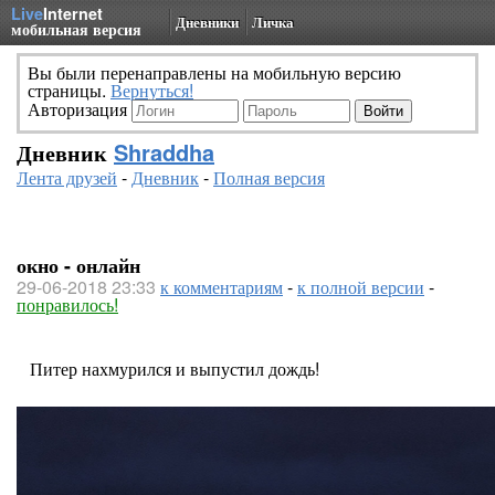
Live
Internet
Дневники
Личка
мобильная версия
Вы были перенаправлены на мобильную версию
страницы.
Вернуться!
Авторизация
Дневник
Shraddha
Лента друзей
-
Дневник
-
Полная версия
окно - онлайн
29-06-2018 23:33
к комментариям
-
к полной версии
-
понравилось!
Питер нахмурился и выпустил дождь!