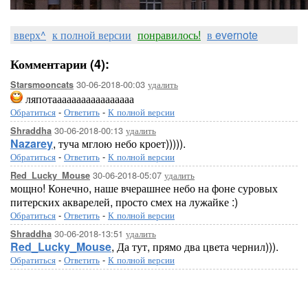
вверх^
к полной версии
понравилось!
в evernote
Комментарии (4):
30-06-2018-00:03
удалить
Starsmooncats
ляпотааааааааааааааааа
Обратиться
-
Ответить
-
К полной версии
30-06-2018-00:13
удалить
Shraddha
Nazarey
, туча мглою небо кроет))))).
Обратиться
-
Ответить
-
К полной версии
30-06-2018-05:07
удалить
Red_Lucky_Mouse
мощно! Конечно, наше вчерашнее небо на фоне суровых
питерских акварелей, просто смех на лужайке :)
Обратиться
-
Ответить
-
К полной версии
30-06-2018-13:51
удалить
Shraddha
Red_Lucky_Mouse
, Да тут, прямо два цвета чернил))).
Обратиться
-
Ответить
-
К полной версии