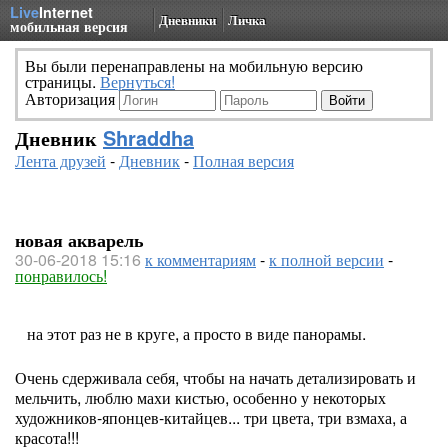
Live
Internet
Дневники
Личка
мобильная версия
Вы были перенаправлены на мобильную версию
страницы.
Вернуться!
Авторизация
Дневник
Shraddha
Лента друзей
-
Дневник
-
Полная версия
новая акварель
30-06-2018 15:16
к комментариям
-
к полной версии
-
понравилось!
на этот раз не в круге, а просто в виде панорамы.
Очень сдерживала себя, чтобы на начать детализировать и
мельчить, люблю махи кистью, особенно у некоторых
художников-японцев-китайцев... три цвета, три взмаха, а
красота!!!