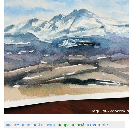
вверх^
к полной версии
понравилось!
в evernote