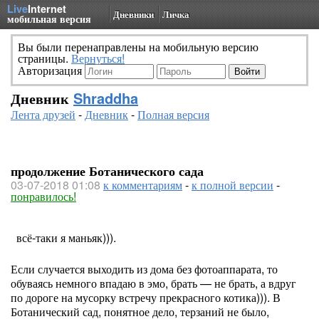
Live
Internet
Дневники
Личка
мобильная версия
Вы были перенаправлены на мобильную версию
страницы.
Вернуться!
Авторизация
Дневник
Shraddha
Лента друзей
-
Дневник
-
Полная версия
продолжение Ботанического сада
03-07-2018 01:08
к комментариям
-
к полной версии
-
понравилось!
всё-таки я маньяк))).
Если случается выходить из дома без фотоаппарата, то
обуваясь немного впадаю в эмо, брать — не брать, а вдруг
по дороге на мусорку встречу прекрасного котика))). В
Ботанический сад, понятное дело, терзаний не было,