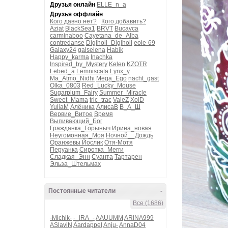
Друзья онлайн
ELLE_n_a
Друзья оффлайн
Кого давно нет?
Кого добавить?
Aziat
BlackSea1
BRVT
Bucavca
carminaboo
Cayetana_de_Alba
contredanse
Digiholl_Digiholl
eole-69
Galaxy24
galselena
Habik
Happy_karma
Inachka
Inspired_by_Mystery
Kelen
KZOTR
Lebed_a
Lemniscata
Lynx_y
Ma_Atmo_Nidhi
Mega_Ego
nacht_gast
Olka_0803
Red_Lucky_Mouse
Sugarplum_Fairy
Summer_Miracle
Sweet_Mama
tric_trac
ValeZ
XoID
YuliaM
Алёника
АлисаВ
В_А_Ш
Вервие_Витое
Время
Выпивающий_Бог
Гражданка_Горыныч
Ирина_новая
Неугомонная_Моя
Ночной__Дождь
Оранжевы Йослик
Отя-Мотя
Перуанка
Сиротка_Мегги
Сладкая_Энн
Суанта
Тартарен
Эльза_Штельмах
Постоянные читатели
-
Все (1686)
-Michik-
-_IRA_-
AAUUMM
ARINA999
ASlaviN
Aardappel
Anju-
AnnaD04