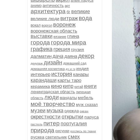
алые паруса
античность
анимэ
арт
архитектура
великие
бг
вода
витраж
великие люди
воронеж
вокал
воргол
воронежская область
выставки
глина
вязание
города
города мира
графика
греция
грузия
декор
далматин
дача
даяна
дизайн
домашний сад
декупаж
индия
домашняя косметика
дч и гк
история
интерьер
канары
карандаши
карты таро
кино
кипр
книги
керамика
китай
ленинградская область
липецкая
люди
мебель
мандалы
область
моё творчество
муж сказал
музеи
музыка
одежда
океан
окрестности
открытки
паруса
питер
португалия
пастель
природа
рисунки
роспись по ткани
смех
рускеа
светильник