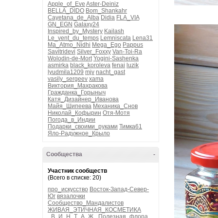
Apple_of_Eve
Aster-Deiniz
BELLA_DIDO
Bom_Shankahr
Cayetana_de_Alba
Didia
FLA_VIA
GN_EGN
Galaxy24
Inspired_by_Mystery
Kailash
Le_vent_du_temps
Lemniscata
Lena31
Ma_Atmo_Nidhi
Mega_Ego
Pappus
Savitridevi
Silver_Foxxy
Van-Toi-Ra
Wolodin-de-Mort
Yogini-Sashenka
asmirka
black_koroleva
fenai
luzik
lyudmila1209
mjv
nacht_gast
vasily_sergeev
xama
Виктория_Махракова
Гражданка_Горыныч
Катя_Дизайнер_Иванова
Майя_Шипеева
Механика_Снов
Николай_Кофырин
Отя-Мотя
Погода_в_Индии
Подарки_своими_руками
Тимка61
Яло-Радужное_Крыло
Сообщества
-
Участник сообществ
(Всего в списке: 20)
про_искусство
Восток-Запад-Север-
Юг
вязалочки
Сообщество_Мандалистов
ЖИВАЯ_ЭТИЧНАЯ_КОСМЕТИКА
_В_И_Н_Т_А_Ж_
Полезная_флора