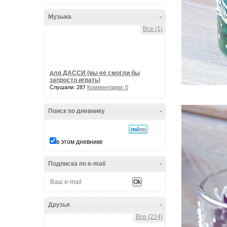
Музыка
-
Все (1)
для ДАССИ (вы её смогли бы
запросто играть)
Слушали: 287
Комментарии: 0
Поиск по дневнику
-
в этом дневнике
Подписка по e-mail
-
Друзья
-
Все (224)