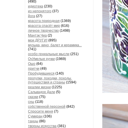
(490)
идиотека
(230)
из непонятого
(37)
йога
(27)
красота природная
(1369)
красота спасёт мир
(616)
личное творчество
(1498)
Мантэк Чиа
(2)
мои ДРУГИ!
(895)
музыка, кино, балет и керамика...
(741)
особо гениальные мысли
(251)
ОчУмелые ручки
(1969)
Ошо
(64)
притчи
(49)
Пробудившиеся
(140)
прогулки, поездки, походы,
путешествия и страны
(1594)
реалии жизни
(1225)
Сальвадор Дали
(5)
сказки
(75)
сны
(118)
собственной персоной
(842)
Спросите меня
(7)
Сумиран
(106)
танцы
(86)
творцы искусства
(381)