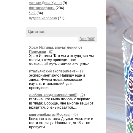
учение Дона Хуана
(9)
фотографушки
(204)
Чай
(84)
чудеса человека
(71)
Цитатник
-
Все (968)
Храм Истины, впечатления от
Перуанки
-
(0)
Храм Истины "Кто мы и откуда, как мы
живем, к чему приведет нас
жизненный путь и какова его цель?...
итальянский эксперимент
-
(1)
экспериментирую Напишу еще и
здесь. Нужны люди, желающие
изучать итальянский, для
проведения...
люблю, когда именно так)))
-
(2)
картина Это была любовь с первого
взгляда) Вообще, мне многие вещи от
нравятся, очень нравятся,...
книголюбам из Москвы
-
(0)
Книжная выставка Друзья москвичи и
гости столицы! Напомню, чтобы не
пропусти...