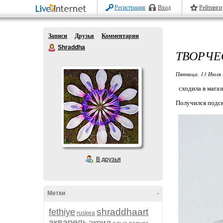
Регистрация
Вход
Рейтинги
Записи
Друзья
Комментарии
Shraddha
ТВОРЧЕ
Пятница, 13 Июля 
сходила в магаз
Получился подсв
В друзья
Метки
-
shraddhaart
fethiye
ruskea
акварель
акрил