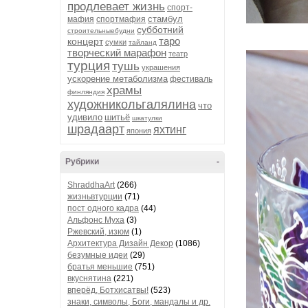
продлевает жизнь
спорт-
стамбул
мафия
спортмафия
субботний
строительныебудни
таро
концерт
сумки
тайланд
творческий марафон
театр
турция
тушь
украшения
ускорение метаболизма
фестиваль
храмы
финляндия
художникольгалялина
что
удивило
шитьё
шкатулки
шрадаарт
яхтинг
япония
Рубрики
-
ShraddhaArt
(266)
жизньвтурции
(71)
пост одного кадра
(44)
Альфонс Муха
(3)
Ржевский, изюм
(1)
Архитектура Дизайн Декор
(1086)
безумные идеи
(29)
братья меньшие
(751)
вкуснятина
(221)
вперёд, Ботхисатвы!
(523)
знаки, символы, Боги, мандалы и др.