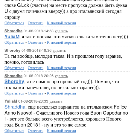
слове Gl..ck (счастье) на месте пропуска должна быть буква
U с двумя точечками вверху)) а про итальянский сегодня
спрошу
Обратиться
-
Ответить
-
К полной версии
01-08-2018-14:53
удалить
Shraddha
YuliaM
, я так и поняла. что мягкого знака там точно нету)))).
Обратиться
-
Ответить
-
К полной версии
01-08-2018-18:36
удалить
Shorohy
Та ты вообще, молодец такая. И в прошлом году заранее,
помню, готовилась
Обратиться
-
Ответить
-
К полной версии
01-08-2018-20:26
удалить
Shraddha
Shorohy
, я не помню про прошлый год))). Помню, что
открытки напечатали, но не сильно заранее))).
Обратиться
-
Ответить
-
К полной версии
01-08-2018-23:33
удалить
YuliaM
Shraddha
, еще несколько вариантов на итальянском Felice
Anno Nuovo! - Счастливого Нового года Buon Capodanno
! - вот это больше всего употребляется, хорошего Нового
года Buon 2018 ! - ну и это то же самое
Обратиться
-
Ответить
-
К полной версии