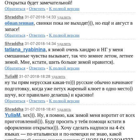
Открытка будет замечательной!
Обратиться
-
Ответить
-
К полной версии
31-07-2018-14:33
удалить
Shraddha
обнавленная
, свинки пока не выходят))), но ещё и август в
запасе!
Обратиться
-
Ответить
-
К полной версии
31-07-2018-14:34
удалить
Shraddha
tatiana_ryabinina
, я зимой очень хандрю и НГ у меня
смешанные чувства вызывает, так что зимнее летом, летнее
зимой. Мне, кстати, шить больше зимой нравится).
Обратиться
-
Ответить
-
К полной версии
31-07-2018-18:28
удалить
YuliaM
ну ты прям нерусская какая-то))) русские обычно начинают
подготовку, когда уже петух жареный клюет в одно место))
шучу, все правильно делаешь) и красиво!
Обратиться
-
Ответить
-
К полной версии
31-07-2018-18:41
удалить
Shraddha
YuliaM
, хех))). Ну, я помню, как зимой меня воротит от всех
приготовлений))). Буду просить у тебя помощи кстати в
оформлении открытки))). Хочу сделать надписи на 4-ёх
языках — по-итальянски и по-немецки не знаю, какой
устойчивый слоган аналог нашему С НОВЫМ ГОДОМ???