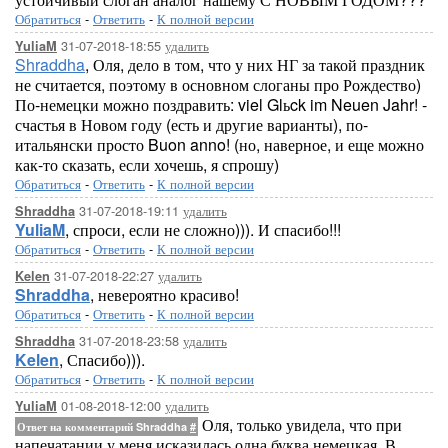
Обратиться
-
Ответить
-
К полной версии
31-07-2018-18:55
удалить
YuliaM
Shraddha
, Оля, дело в том, что у них НГ за такой праздник
не считается, поэтому в основном слоганы про Рождество)
По-немецки можно поздравить: viel Glьck im Neuen Jahr! -
счастья в Новом году (есть и другие варианты), по-
итальянски просто Buon anno! (но, наверное, и еще можно
как-то сказать, если хочешь, я спрошу)
Обратиться
-
Ответить
-
К полной версии
31-07-2018-19:11
удалить
Shraddha
YuliaM
, спроси, если не сложно))). И спасибо!!!
Обратиться
-
Ответить
-
К полной версии
31-07-2018-22:27
удалить
Kelen
Shraddha
, невероятно красиво!
Обратиться
-
Ответить
-
К полной версии
31-07-2018-23:58
удалить
Shraddha
Kelen
, Спасибо))).
Обратиться
-
Ответить
-
К полной версии
01-08-2018-12:00
удалить
YuliaM
Оля, только увидела, что при
Ответ на комментарий Shraddha
#
напечатании у меня исказилась одна буква немецкая. В