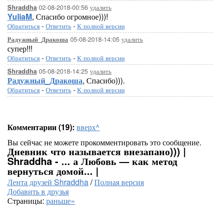
02-08-2018-00:56
удалить
Shraddha
YuliaM
, Спасибо огромное)))!
Обратиться
-
Ответить
-
К полной версии
05-08-2018-14:05
удалить
Радужный_Дракоша
супер!!!
Обратиться
-
Ответить
-
К полной версии
05-08-2018-14:25
удалить
Shraddha
Радужный_Дракоша
, Спасибо))).
Обратиться
-
Ответить
-
К полной версии
Комментарии (19):
вверх^
Вы сейчас не можете прокомментировать это сообщение.
Дневник что называется внезапано))) |
Shraddha - ... а Любовь — как метод
вернуться домой... |
Лента друзей Shraddha
/
Полная версия
Добавить в друзья
Страницы:
раньше»