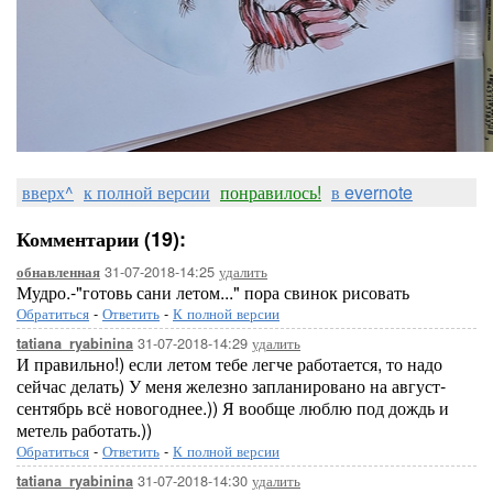
вверх^
к полной версии
понравилось!
в evernote
Комментарии (19):
31-07-2018-14:25
удалить
обнавленная
Мудро.-"готовь сани летом..." пора свинок рисовать
Обратиться
-
Ответить
-
К полной версии
31-07-2018-14:29
удалить
tatiana_ryabinina
И правильно!) если летом тебе легче работается, то надо
сейчас делать) У меня железно запланировано на август-
сентябрь всё новогоднее.)) Я вообще люблю под дождь и
метель работать.))
Обратиться
-
Ответить
-
К полной версии
31-07-2018-14:30
удалить
tatiana_ryabinina