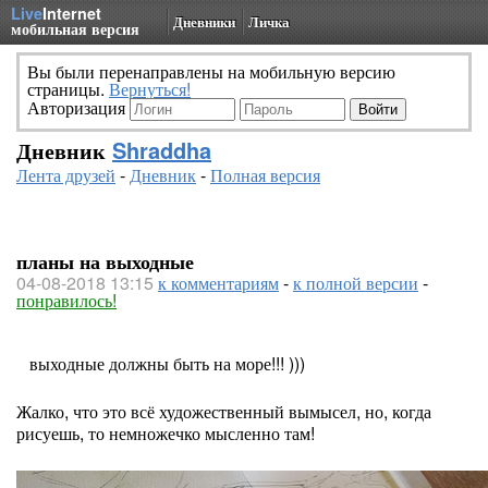
Live
Internet
Дневники
Личка
мобильная версия
Вы были перенаправлены на мобильную версию
страницы.
Вернуться!
Авторизация
Дневник
Shraddha
Лента друзей
-
Дневник
-
Полная версия
планы на выходные
04-08-2018 13:15
к комментариям
-
к полной версии
-
понравилось!
выходные должны быть на море!!! )))
Жалко, что это всё художественный вымысел, но, когда
рисуешь, то немножечко мысленно там!