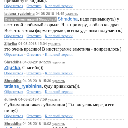
привыкнуть видимо).
Обратиться
-
Ответить
-
К полной версии
04-08-2018-14:45
удалить
tatiana_ryabinina
Shraddha
, надо привыкнуть) у
Ответ на комментарий Shraddha
#
всех свой любимый формат. Я, к примеру, люблю квадрат.
Всё, что в этом формате делаю, всегда удачным получается.)
Обратиться
-
Ответить
-
К полной версии
04-08-2018-15:04
удалить
Zlju4ka
это очень красиво! В инстаграмме заметила - понравилось )
Обратиться
-
Ответить
-
К полной версии
04-08-2018-15:39
удалить
Shraddha
Zlju4ka
, Спасибо)))!
Обратиться
-
Ответить
-
К полной версии
04-08-2018-15:39
удалить
Shraddha
tatiana_ryabinina
, буду привыкать))).
Обратиться
-
Ответить
-
К полной версии
04-08-2018-17:59
удалить
Julie-Ji
Сублимация такая сублимация:) Ты рисуешь море, я его
пишу:)
Обратиться
-
Ответить
-
К полной версии
04-08-2018-18:02
удалить
Shraddha