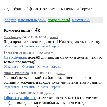
и да... большой формат, это вам не маленький формат!!!
вверх^
к полной версии
понравилось!
в evernote
Комментарии (14):
04-08-2018-13:51
удалить
Свет-Коляда
Пора продавать свои творения. :) Или открывать выставку.
Обратиться
-
Ответить
-
К полной версии
04-08-2018-13:52
удалить
Shraddha
Свет-Коляда
, пора)))! Для выставки нужны деньги, так что
только продавать)))).
Обратиться
-
Ответить
-
К полной версии
04-08-2018-14:07
удалить
tatiana_ryabinina
большой не маленький, на большом ответственности
больше, и хорошее, и плохое тоже увеличены) мне нравится)
Обратиться
-
Ответить
-
К полной версии
04-08-2018-14:10
удалить
Shraddha
tatiana_ryabinina
, ответственности у меня в творчестве
нет))), а вот детальки и ошибки да, ну, и мне надо