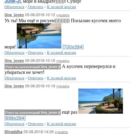
Julie-Ji
, море в квадрате))))))! Супер!
Обратиться
-
Ответить
-
К полной версии
05-08-2018-10:12
удалить
Una_joven
Ух ты! Мы ещё и рисуем)))))))))) Посылаю кусочек моего
моря!
[700x394]
Обратиться
-
Ответить
-
К полной версии
05-08-2018-10:16
удалить
Una_joven
А кусочек перевернулся и
Ответ на комментарий Una_joven
#
убираться не хочет!
Обратиться
-
Ответить
-
К полной версии
05-08-2018-10:19
удалить
Una_joven
ещё раз
Ответ на комментарий Una_joven
#
[698x394]
Обратиться
-
Ответить
-
К полной версии
05-08-2018-14:26
удалить
Shraddha