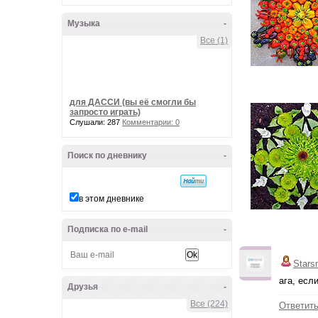
Музыка
-
Все (1)
для ДАССИ (вы её смогли бы
запросто играть)
Слушали: 287
Комментарии: 0
Поиск по дневнику
-
в этом дневнике
Подписка по e-mail
-
Stars
ага, если
Друзья
-
Все (224)
Ответит