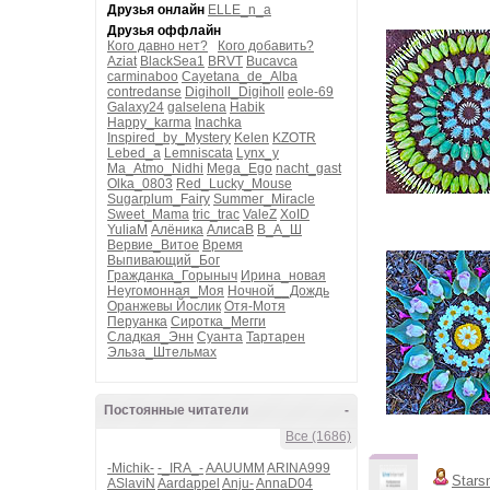
Друзья онлайн
ELLE_n_a
Друзья оффлайн
Кого давно нет?
Кого добавить?
Aziat
BlackSea1
BRVT
Bucavca
carminaboo
Cayetana_de_Alba
contredanse
Digiholl_Digiholl
eole-69
Galaxy24
galselena
Habik
Happy_karma
Inachka
Inspired_by_Mystery
Kelen
KZOTR
Lebed_a
Lemniscata
Lynx_y
Ma_Atmo_Nidhi
Mega_Ego
nacht_gast
Olka_0803
Red_Lucky_Mouse
Sugarplum_Fairy
Summer_Miracle
Sweet_Mama
tric_trac
ValeZ
XoID
YuliaM
Алёника
АлисаВ
В_А_Ш
Вервие_Витое
Время
Выпивающий_Бог
Гражданка_Горыныч
Ирина_новая
Неугомонная_Моя
Ночной__Дождь
Оранжевы Йослик
Отя-Мотя
Перуанка
Сиротка_Мегги
Сладкая_Энн
Суанта
Тартарен
Эльза_Штельмах
Постоянные читатели
-
Все (1686)
-Michik-
-_IRA_-
AAUUMM
ARINA999
Stars
ASlaviN
Aardappel
Anju-
AnnaD04