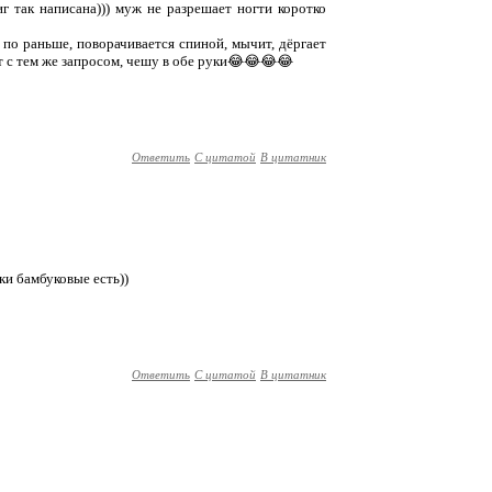
г так написана))) муж не разрешает ногти коротко
 по раньше, поворачивается спиной, мычит, дёргает
ит с тем же запросом, чешу в обе руки😂😂😂😂
Ответить
С цитатой
В цитатник
ки бамбуковые есть))
Ответить
С цитатой
В цитатник