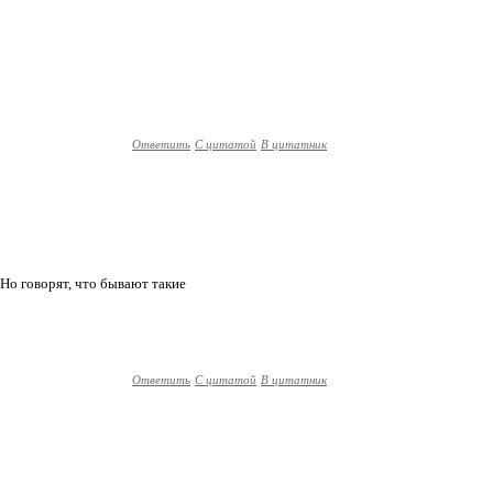
Ответить
С цитатой
В цитатник
 Но говорят, что бывают такие
Ответить
С цитатой
В цитатник