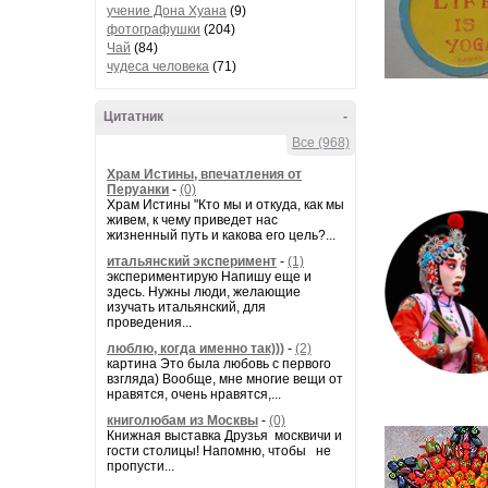
учение Дона Хуана
(9)
фотографушки
(204)
Чай
(84)
чудеса человека
(71)
Цитатник
-
Все (968)
Храм Истины, впечатления от
Перуанки
-
(0)
Храм Истины "Кто мы и откуда, как мы
живем, к чему приведет нас
жизненный путь и какова его цель?...
итальянский эксперимент
-
(1)
экспериментирую Напишу еще и
здесь. Нужны люди, желающие
изучать итальянский, для
проведения...
люблю, когда именно так)))
-
(2)
картина Это была любовь с первого
взгляда) Вообще, мне многие вещи от
нравятся, очень нравятся,...
книголюбам из Москвы
-
(0)
Книжная выставка Друзья москвичи и
гости столицы! Напомню, чтобы не
пропусти...