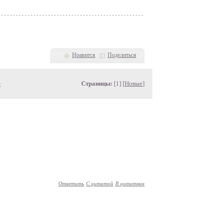
Нравится
Поделиться
»
Страницы:
[1] [
Новые
]
Ответить
С цитатой
В цитатник