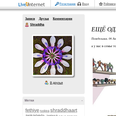
Регистрация
Вход
Рейтинги
Записи
Друзья
Комментарии
Shraddha
ЕЩЁ ОД
Понедельник, 06 Ав
а у вас в семье т
В друзья
Метки
-
shraddhaart
fethiye
ruskea
акварель
акрил