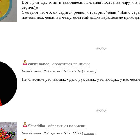
Вот прям щас этим и занимаюсь, половина постов на лиру и в и
стричь)))
Смотрим что-то, он садится ровно, и говорит:"чеши!" Или с утра
плечом, мол, чеши, и я чешу, если ещё кошка параллельно приход
carminaboo
обратиться по имени
Понедельник, 06 Августа 2018 г. 09:58 (
ссылка
)
Не, спасение утопающих - дело рук самих утопающих, у нас чесал
Shraddha
обратиться по имени
Понедельник, 06 Августа 2018 г. 11:33 (
ссылка
)