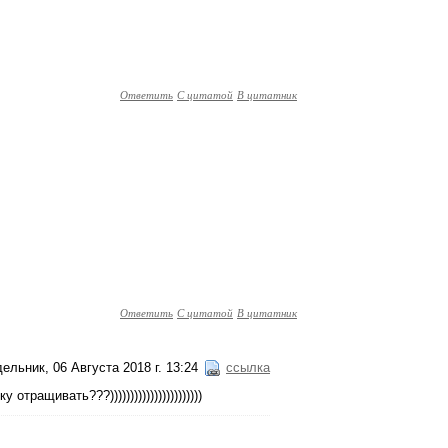
Ответить
С цитатой
В цитатник
Ответить
С цитатой
В цитатник
ельник, 06 Августа 2018 г. 13:24
ссылка
ращивать???)))))))))))))))))))))))