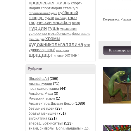
продлевает жизнь
спорт-
стамбул
мафия
спортмафия
субботний
строительныебудни
таро
концерт
сумки
тайланд
Понравилось:
4 польз
творческий марафон
театр
турция
тушь
украшения
ускорение метаболизма
фестиваль
храмы
финляндия
художникольгалялина
что
удивило
шитьё
шкатулки
Комментироват
шрадаарт
яхтинг
япония
Рубрики
-
ShraddhaArt
(266)
жизньвтурции
(71)
пост одного кадра
(44)
Альфонс Муха
(3)
Ржевский, изюм
(1)
Архитектура Дизайн Декор
(1086)
безумные идеи
(29)
братья меньшие
(751)
вкуснятина
(221)
вперёд, Ботхисатвы!
(523)
знаки, символы, Боги, мандалы и др.