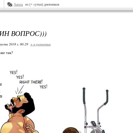
Авось
из (+ сутки) дневников
ИН ВОПРОС)))
густа 2018 г. 00:29
+ в цитатник
оже так?