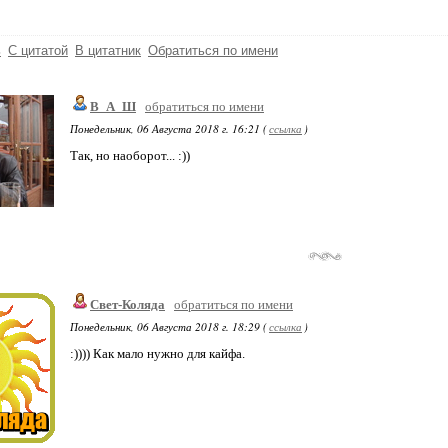
ь
С цитатой
В цитатник
Обратиться по имени
В_А_Ш
обратиться по имени
Понедельник, 06 Августа 2018 г. 16:21 (
ссылка
)
Так, но наоборот... :))
Свет-Коляда
обратиться по имени
Понедельник, 06 Августа 2018 г. 18:29 (
ссылка
)
:)))) Как мало нужно для кайфа.