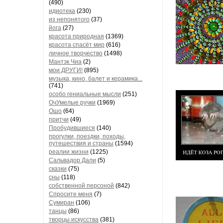
(490)
идиотека
(230)
из непонятого
(37)
йога
(27)
красота природная
(1369)
красота спасёт мир
(616)
личное творчество
(1498)
Мантэк Чиа
(2)
мои ДРУГИ!
(895)
музыка, кино, балет и керамика...
(741)
особо гениальные мысли
(251)
ОчУмелые ручки
(1969)
Ошо
(64)
притчи
(49)
Пробудившиеся
(140)
прогулки, поездки, походы,
путешествия и страны
(1594)
реалии жизни
(1225)
Сальвадор Дали
(5)
сказки
(75)
сны
(118)
собственной персоной
(842)
Спросите меня
(7)
Сумиран
(106)
танцы
(86)
творцы искусства
(381)