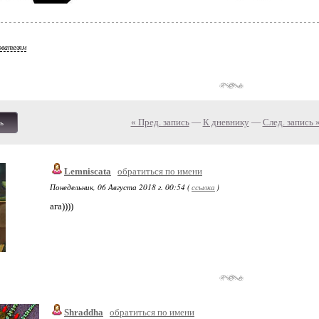
ователям
« Пред. запись
—
К дневнику
—
След. запись 
ь
Lemniscata
обратиться по имени
Понедельник, 06 Августа 2018 г. 00:54 (
ссылка
)
ага))))
Shraddha
обратиться по имени