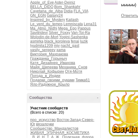
Apple_of_Eve
Aster-Deiniz
ыыыыы)
BELLA_DIDO
Bom_Shankahr
Cayetana_de_Alba
Didia
FLA_VIA
GN_EGN
Galaxy24
Ответит
Inspired_by_Mystery
Kailash
Le_vent_du_temps
Lemniscata
Lena31
Ma_Atmo_Nidhi
Mega_Ego
Pappus
Savitridevi
Silver_Foxxy
Van-Toi-Ra
Wolodin-de-Mort
Yogini-Sashenka
asmirka
black_koroleva
fenai
luzik
lyudmila1209
mjv
nacht_gast
vasily_sergeev
xama
Виктория_Махракова
Гражданка_Горыныч
Катя_Дизайнер_Иванова
Майя_Шипеева
Механика_Снов
Николай_Кофырин
Отя-Мотя
Погода_в_Индии
Подарки_своими_руками
Тимка61
Яло-Радужное_Крыло
Сообщества
-
Участник сообществ
(Всего в списке: 20)
про_искусство
Восток-Запад-Север-
Юг
вязалочки
Сообщество_Мандалистов
ЖИВАЯ_ЭТИЧНАЯ_КОСМЕТИКА
_В_И_Н_Т_А_Ж_
Полезная_флора