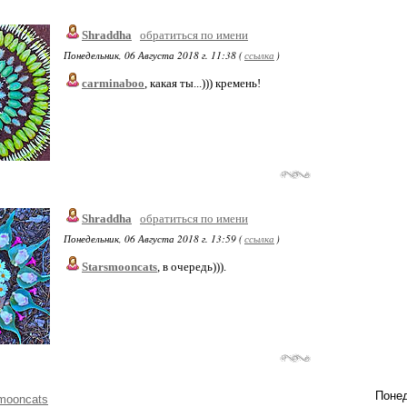
Shraddha
обратиться по имени
Понедельник, 06 Августа 2018 г. 11:38 (
ссылка
)
carminaboo
, какая ты...))) кремень!
Shraddha
обратиться по имени
Понедельник, 06 Августа 2018 г. 13:59 (
ссылка
)
Starsmooncats
, в очередь))).
Понед
mooncats