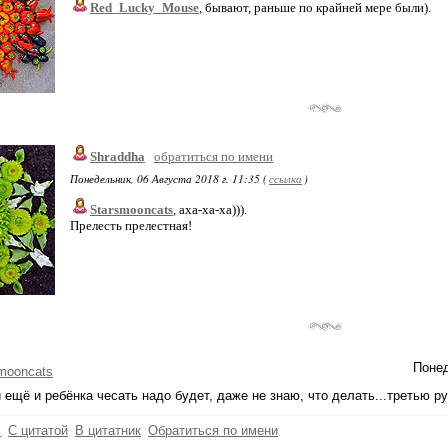
Red_Lucky_Mouse
, бывают, раньше по крайней мере были).
Shraddha
обратиться по имени
Понедельник, 06 Августа 2018 г. 11:35 (
ссылка
)
Starsmooncats
, аха-ха-ха))).
Прелесть прелестная!
Понед
mooncats
 ещё и ребёнка чесать надо будет, даже не знаю, что делать...третью руку от
ь
С цитатой
В цитатник
Обратиться по имени