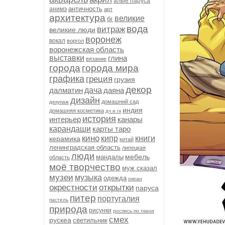
алые паруса
античность
анимэ
арт
архитектура
великие
бг
вода
витраж
великие люди
воронеж
вокал
воргол
воронежская область
выставки
глина
вязание
города
города мира
графика
греция
грузия
декор
далматин
дача
даяна
дизайн
домашний сад
декупаж
индия
домашняя косметика
дч и гк
история
интерьер
канары
карандаши
карты таро
кино
кипр
книги
керамика
китай
ленинградская область
липецкая
люди
мебель
мандалы
область
моё творчество
муж сказал
музеи
музыка
одежда
океан
окрестности
открытки
паруса
питер
португалия
пастель
природа
рисунки
роспись по ткани
смех
рускеа
светильник