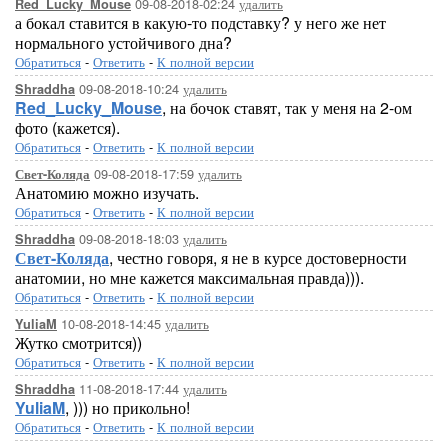
09-08-2018-02:24
удалить
Red_Lucky_Mouse
а бокал ставится в какую-то подставку? у него же нет
нормального устойчивого дна?
Обратиться
-
Ответить
-
К полной версии
09-08-2018-10:24
удалить
Shraddha
Red_Lucky_Mouse
, на бочок ставят, так у меня на 2-ом
фото (кажется).
Обратиться
-
Ответить
-
К полной версии
09-08-2018-17:59
удалить
Свет-Коляда
Анатомию можно изучать.
Обратиться
-
Ответить
-
К полной версии
09-08-2018-18:03
удалить
Shraddha
Свет-Коляда
, честно говоря, я не в курсе достоверности
анатомии, но мне кажется максимальная правда))).
Обратиться
-
Ответить
-
К полной версии
10-08-2018-14:45
удалить
YuliaM
Жутко смотрится))
Обратиться
-
Ответить
-
К полной версии
11-08-2018-17:44
удалить
Shraddha
YuliaM
, ))) но прикольно!
Обратиться
-
Ответить
-
К полной версии