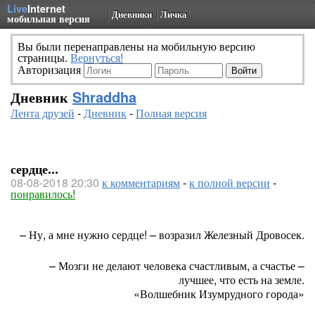
Live
Internet
Дневники
Личка
мобильная версия
Вы были перенаправлены на мобильную версию
страницы.
Вернуться!
Авторизация
Дневник
Shraddha
Лента друзей
-
Дневник
-
Полная версия
сердце...
08-08-2018 20:30
к комментариям
-
к полной версии
-
понравилось!
– Ну, а мне нужно сердце! – возразил Железный Дровосек.
– Мозги не делают человека счастливым, а счастье –
лучшее, что есть на земле.
«Волшебник Изумрудного города»