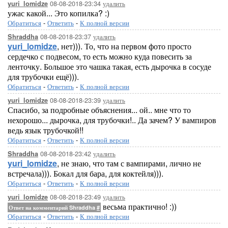
08-08-2018-23:34
удалить
yuri_lomidze
ужас какой... Это копилка? :)
Обратиться
-
Ответить
-
К полной версии
08-08-2018-23:37
удалить
Shraddha
yuri_lomidze
, нет))). То, что на первом фото просто
сердечко с подвесом, то есть можно куда повесить за
ленточку. Большое это чашка такая, есть дырочка в сосуде
для трубочки ещё))).
Обратиться
-
Ответить
-
К полной версии
08-08-2018-23:39
удалить
yuri_lomidze
Спасибо, за подробные объяснения... ой.. мне что то
нехорошо... дырочка, для трубочки!.. Да зачем? У вампиров
ведь язык трубочкой!!
Обратиться
-
Ответить
-
К полной версии
08-08-2018-23:42
удалить
Shraddha
yuri_lomidze
, не знаю, что там с вампирами, лично не
встречала))). Бокал для бара, для коктейля))).
Обратиться
-
Ответить
-
К полной версии
08-08-2018-23:49
удалить
yuri_lomidze
весьма практично! :))
Ответ на комментарий Shraddha
#
Обратиться
-
Ответить
-
К полной версии