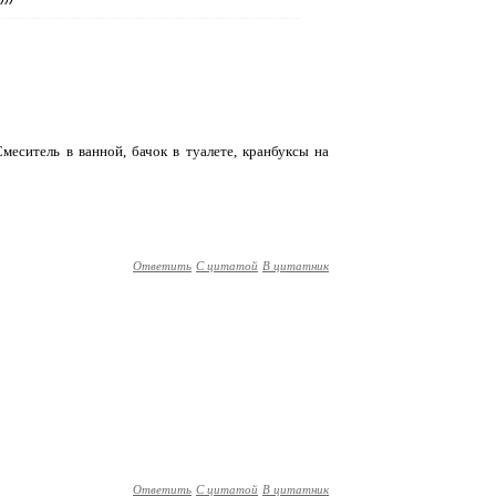
меситель в ванной, бачок в туалете, кранбуксы на
Ответить
С цитатой
В цитатник
Ответить
С цитатой
В цитатник