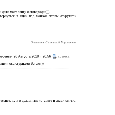
 и даже моет плиту и сковородки))).
вернуться в ящик под мойкой, чтобы открутить/
Ответить
С цитатой
В цитатник
есенье, 26 Августа 2018 г. 20:56
ссылка
наши пока огурцами бегают))
сенье, ну и в целом папа то умеет и знает как что,