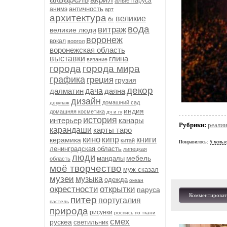
алые паруса
античность
анимэ
арт
архитектура
великие
бг
вода
витраж
великие люди
воронеж
вокал
воргол
воронежская область
выставки
глина
вязание
города
города мира
графика
греция
грузия
декор
далматин
дача
даяна
дизайн
домашний сад
декупаж
индия
домашняя косметика
дч и гк
история
интерьер
канары
Рубрики:
реали
карандаши
карты таро
кино
кипр
книги
керамика
китай
Понравилось:
5 польз
ленинградская область
липецкая
люди
мебель
мандалы
область
моё творчество
муж сказал
музеи
музыка
одежда
океан
окрестности
открытки
паруса
Комментироват
питер
португалия
пастель
природа
рисунки
роспись по ткани
смех
рускеа
светильник