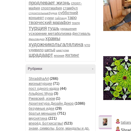
продлевает жизнь
спорт-
стамбул
мафия
спортмафия
субботний
строительныебудни
таро
концерт
сумки
тайланд
творческий марафон
театр
турция
тушь
украшения
ускорение метаболизма
фестиваль
храмы
финляндия
художникольгалялина
что
удивило
шитьё
шкатулки
шрадаарт
яхтинг
япония
Рубрики
-
ShraddhaArt
(266)
жизньвтурции
(71)
пост одного кадра
(44)
Альфонс Муха
(3)
Ржевский, изюм
(1)
Архитектура Дизайн Декор
(1086)
безумные идеи
(29)
братья меньшие
(751)
вкуснятина
(221)
tatian
вперёд, Ботхисатвы!
(523)
знаки, символы, Боги, мандалы и др.
Shra