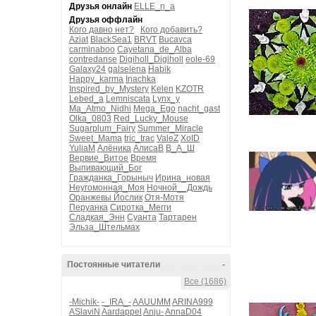
Друзья онлайн
ELLE_n_a
Друзья оффлайн
Кого давно нет?
Кого добавить?
Aziat
BlackSea1
BRVT
Bucavca
carminaboo
Cayetana_de_Alba
contredanse
Digiholl_Digiholl
eole-69
Galaxy24
galselena
Habik
Happy_karma
Inachka
Inspired_by_Mystery
Kelen
KZOTR
Lebed_a
Lemniscata
Lynx_y
Ma_Atmo_Nidhi
Mega_Ego
nacht_gast
Olka_0803
Red_Lucky_Mouse
Sugarplum_Fairy
Summer_Miracle
Sweet_Mama
tric_trac
ValeZ
XoID
YuliaM
Алёника
АлисаВ
В_А_Ш
Вервие_Витое
Время
Выпивающий_Бог
Гражданка_Горыныч
Ирина_новая
Неугомонная_Моя
Ночной__Дождь
Оранжевы Йослик
Отя-Мотя
Перуанка
Сиротка_Мегги
Сладкая_Энн
Суанта
Тартарен
Эльза_Штельмах
Постоянные читатели
-
Все (1686)
-Michik-
-_IRA_-
AAUUMM
ARINA999
ASlaviN
Aardappel
Anju-
AnnaD04