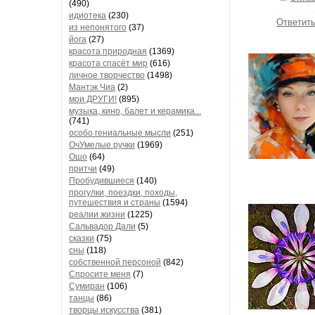
(490)
идиотека
(230)
Ответит
из непонятого
(37)
йога
(27)
красота природная
(1369)
красота спасёт мир
(616)
личное творчество
(1498)
Мантэк Чиа
(2)
мои ДРУГИ!
(895)
музыка, кино, балет и керамика...
(741)
особо гениальные мысли
(251)
ОчУмелые ручки
(1969)
Ошо
(64)
притчи
(49)
Пробудившиеся
(140)
прогулки, поездки, походы,
путешествия и страны
(1594)
реалии жизни
(1225)
Сальвадор Дали
(5)
сказки
(75)
сны
(118)
собственной персоной
(842)
Спросите меня
(7)
Сумиран
(106)
танцы
(86)
творцы искусства
(381)