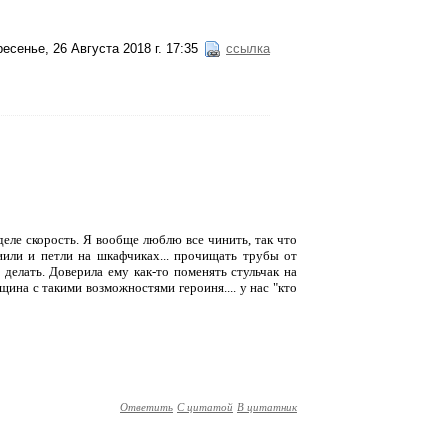
есенье, 26 Августа 2018 г. 17:35
ссылка
 деле скорость. Я вообще люблю все чинить, так что
лиили и петли на шкафчиках... прочищать трубы от
 делать. Доверила ему как-то поменять стульчак на
щина с такими возможностями героиня.... у нас "кто
Ответить
С цитатой
В цитатник