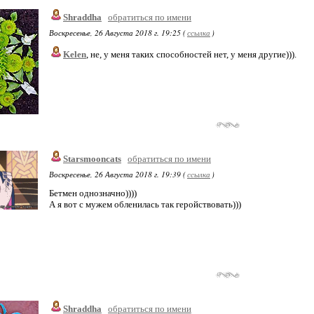
Shraddha
обратиться по имени
Воскресенье, 26 Августа 2018 г. 19:25 (
ссылка
)
Kelen
, не, у меня таких способностей нет, у меня другие))).
Starsmooncats
обратиться по имени
Воскресенье, 26 Августа 2018 г. 19:39 (
ссылка
)
Бетмен однозначно))))
А я вот с мужем обленилась так геройствовать)))
Shraddha
обратиться по имени