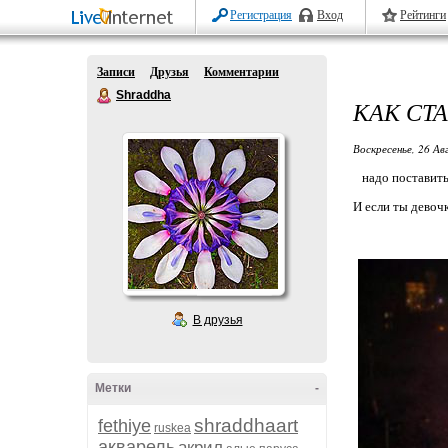
Регистрация
Вход
Рейтинги
Записи
Друзья
Комментарии
Shraddha
КАК СТ
Воскресенье, 26 Ав
надо поставить 
И если ты девочк
В друзья
Метки
-
shraddhaart
fethiye
ruskea
акварель
акрил