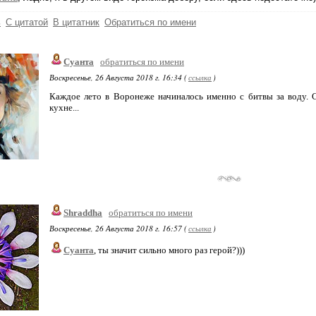
ь
С цитатой
В цитатник
Обратиться по имени
Суанта
обратиться по имени
Воскресенье, 26 Августа 2018 г. 16:34 (
ссылка
)
Каждое лето в Воронеже начиналось именно с битвы за воду. С
кухне...
Shraddha
обратиться по имени
Воскресенье, 26 Августа 2018 г. 16:57 (
ссылка
)
Суанта
, ты значит сильно много раз герой?)))