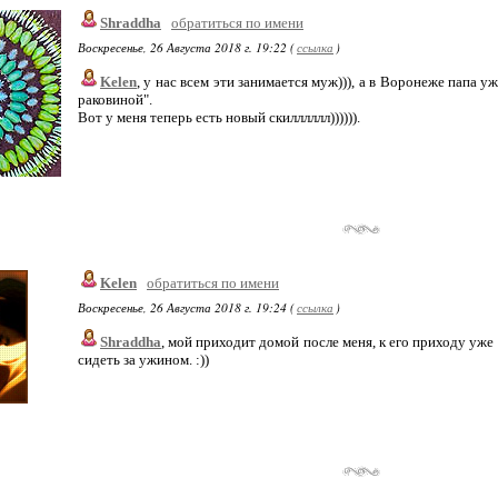
Shraddha
обратиться по имени
Воскресенье, 26 Августа 2018 г. 19:22 (
ссылка
)
Kelen
, у нас всем эти занимается муж))), а в Воронеже папа 
раковиной".
Вот у меня теперь есть новый скилллллл)))))).
Kelen
обратиться по имени
Воскресенье, 26 Августа 2018 г. 19:24 (
ссылка
)
Shraddha
, мой приходит домой после меня, к его приходу уже в
сидеть за ужином. :))