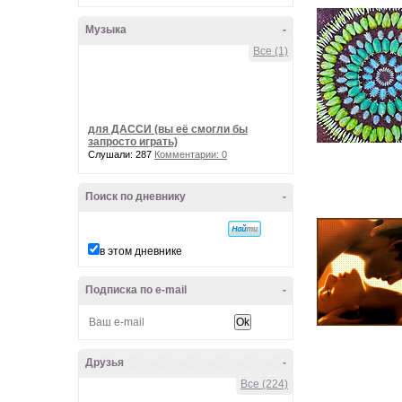
Музыка
-
Все (1)
для ДАССИ (вы её смогли бы
запросто играть)
Слушали: 287
Комментарии: 0
Поиск по дневнику
-
в этом дневнике
Подписка по e-mail
-
Друзья
-
Все (224)