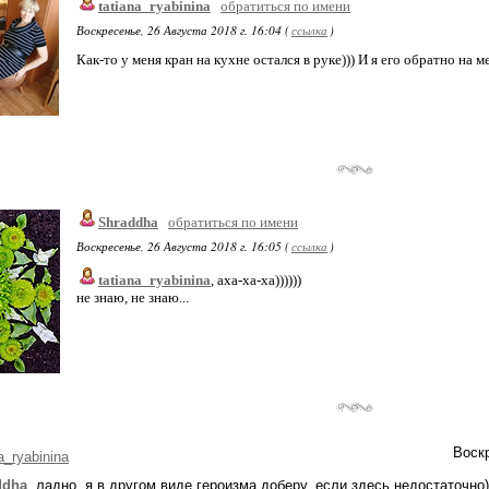
tatiana_ryabinina
обратиться по имени
Воскресенье, 26 Августа 2018 г. 16:04 (
ссылка
)
Как-то у меня кран на кухне остался в руке))) И я его обратно на м
Shraddha
обратиться по имени
Воскресенье, 26 Августа 2018 г. 16:05 (
ссылка
)
tatiana_ryabinina
, аха-ха-ха))))))
не знаю, не знаю...
Воскр
a_ryabinina
ddha
, ладно, я в другом виде героизма доберу, если здесь недостаточно))