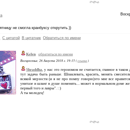
Воскр
та
пятницу не смогла кранбуксу открутить.))
ь
С цитатой
В цитатник
Обратиться по имени
Kelen
обратиться по имени
Воскресенье, 26 Августа 2018 г. 19:15 (
ссылка
)
Shraddha
, у нас это героизмом не считается, главное в таком
тут задача быть раньше. Шпаклевать, красить, менять смесите
всякой мерзости (и я не про помпу говорю)это мне все нравится
унитазе и шланг в душе поменять.... может в нормальном доме же
первый того и лавры". ::)
А ты молодец!