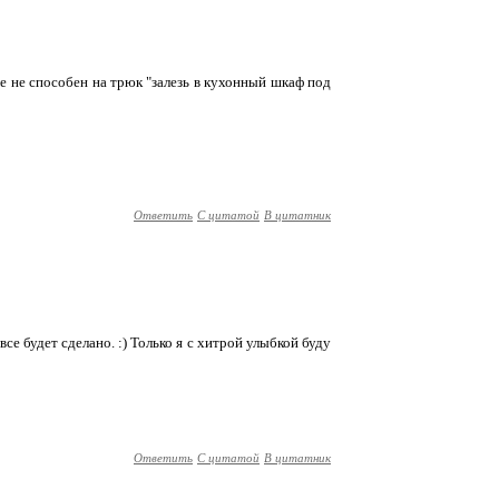
уже не способен на трюк "залезь в кухонный шкаф под
Ответить
С цитатой
В цитатник
се будет сделано. :) Только я с хитрой улыбкой буду
Ответить
С цитатой
В цитатник