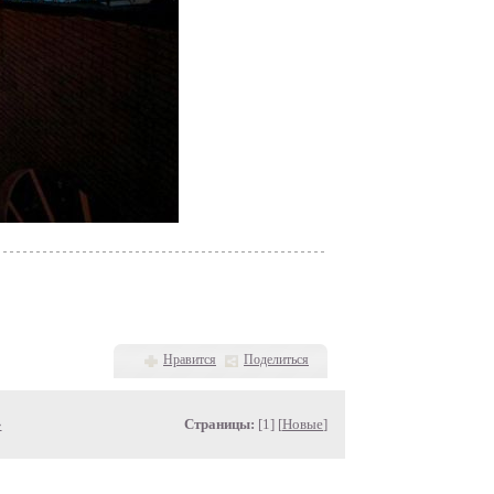
Нравится
Поделиться
»
Страницы:
[1] [
Новые
]