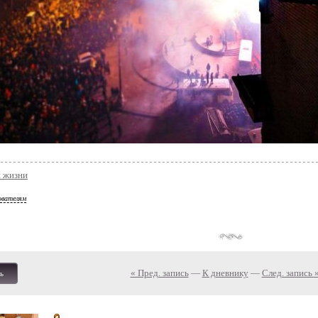
и жизни
ователям
« Пред. запись
—
К дневнику
—
След. запись 
ь