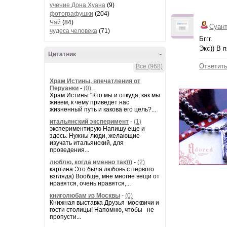
учение Дона Хуана
(9)
фотографушки
(204)
Чай
(84)
Суан
чудеса человека
(71)
Бггг.
Экс)) В 
Цитатник
-
Ответит
Все (968)
Храм Истины, впечатления от
Перуанки
-
(0)
Храм Истины "Кто мы и откуда, как мы
живем, к чему приведет нас
жизненный путь и какова его цель?...
итальянский эксперимент
-
(1)
экспериментирую Напишу еще и
здесь. Нужны люди, желающие
изучать итальянский, для
проведения...
люблю, когда именно так)))
-
(2)
картина Это была любовь с первого
взгляда) Вообще, мне многие вещи от
нравятся, очень нравятся,...
книголюбам из Москвы
-
(0)
Книжная выставка Друзья москвичи и
гости столицы! Напомню, чтобы не
пропусти...