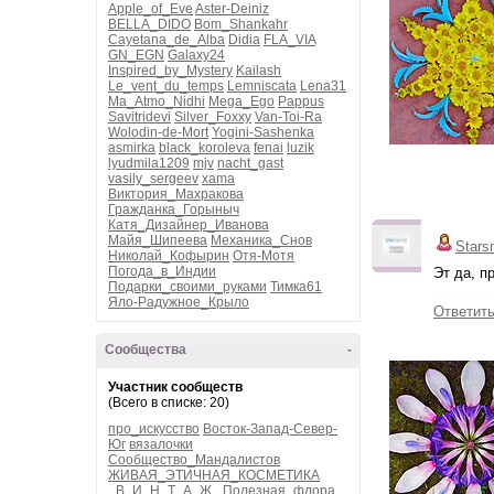
Apple_of_Eve
Aster-Deiniz
BELLA_DIDO
Bom_Shankahr
Cayetana_de_Alba
Didia
FLA_VIA
GN_EGN
Galaxy24
Inspired_by_Mystery
Kailash
Le_vent_du_temps
Lemniscata
Lena31
Ma_Atmo_Nidhi
Mega_Ego
Pappus
Savitridevi
Silver_Foxxy
Van-Toi-Ra
Wolodin-de-Mort
Yogini-Sashenka
asmirka
black_koroleva
fenai
luzik
lyudmila1209
mjv
nacht_gast
vasily_sergeev
xama
Виктория_Махракова
Гражданка_Горыныч
Катя_Дизайнер_Иванова
Майя_Шипеева
Механика_Снов
Stars
Николай_Кофырин
Отя-Мотя
Погода_в_Индии
Эт да, п
Подарки_своими_руками
Тимка61
Яло-Радужное_Крыло
Ответит
Сообщества
-
Участник сообществ
(Всего в списке: 20)
про_искусство
Восток-Запад-Север-
Юг
вязалочки
Сообщество_Мандалистов
ЖИВАЯ_ЭТИЧНАЯ_КОСМЕТИКА
_В_И_Н_Т_А_Ж_
Полезная_флора