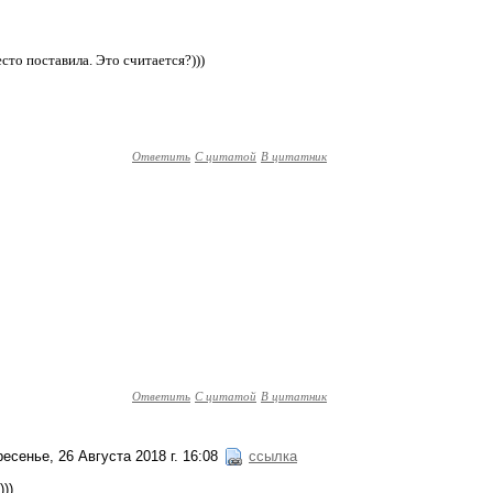
есто поставила. Это считается?)))
Ответить
С цитатой
В цитатник
Ответить
С цитатой
В цитатник
есенье, 26 Августа 2018 г. 16:08
ссылка
))