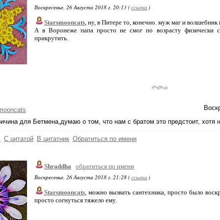
Воскресенье, 26 Августа 2018 г. 20:13 (
ссылка
)
Starsmooncats
, ну, в Питере то, конечно. муж маг и волшебник
А в Воронеже папа просто не смог по возрасту физически с
прикрутить.
Воскр
mooncats
ричина для Бетмена,думаю о том, что нам с братом это предстоит, хотя 
ь
С цитатой
В цитатник
Обратиться по имени
Shraddha
обратиться по имени
Воскресенье, 26 Августа 2018 г. 21:28 (
ссылка
)
Starsmooncats
, можно вызвать сантехника, просто было воскре
просто согнуться тяжело ему.