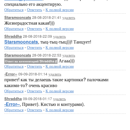
специально его акцентирую.
Обратиться
-
Ответить
-
К полной версии
28-08-2018-21:41
удалить
Starsmooncats
Жизнерадостная какая!)))
Обратиться
-
Ответить
-
К полной версии
28-08-2018-22:09
удалить
Shraddha
Starsmooncats
, тыц-тыц-тыц)))! Танцует!
Обратиться
-
Ответить
-
К полной версии
28-08-2018-22:53
удалить
Starsmooncats
Агааа)))
Ответ на комментарий Shraddha
#
Обратиться
-
Ответить
-
К полной версии
09-09-2018-01:14
удалить
-Error--
привет! как ты делаешь такие картинки? палочками
какими-то? очень красиво
Обратиться
-
Ответить
-
К полной версии
09-09-2018-01:17
удалить
Shraddha
-Error--
, Привет). Кистью и контурами).
Обратиться
-
Ответить
-
К полной версии