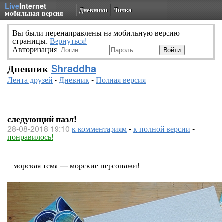
Live
Internet
Дневники
Личка
мобильная версия
Вы были перенаправлены на мобильную версию
страницы.
Вернуться!
Авторизация
Дневник
Shraddha
Лента друзей
-
Дневник
-
Полная версия
следующий пазл!
28-08-2018 19:10
к комментариям
-
к полной версии
-
понравилось!
морская тема — морские персонажи!