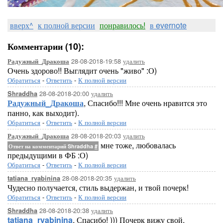
вверх^
к полной версии
понравилось!
в evernote
Комментарии (10):
28-08-2018-19:58
удалить
Радужный_Дракоша
Очень здорово!! Выглядит очень "живо" :О)
Обратиться
-
Ответить
-
К полной версии
28-08-2018-20:00
удалить
Shraddha
Радужный_Дракоша
, Спасибо!!! Мне очень нравится это
панно, как выходит).
Обратиться
-
Ответить
-
К полной версии
28-08-2018-20:03
удалить
Радужный_Дракоша
мне тоже, любовалась
Ответ на комментарий Shraddha
#
предыдущими в ФБ :О)
Обратиться
-
Ответить
-
К полной версии
28-08-2018-20:35
удалить
tatiana_ryabinina
Чудесно получается, стиль выдержан, и твой почерк!
Обратиться
-
Ответить
-
К полной версии
28-08-2018-20:38
удалить
Shraddha
tatiana_ryabinina
, Спасибо! ))) Почерк вижу свой,