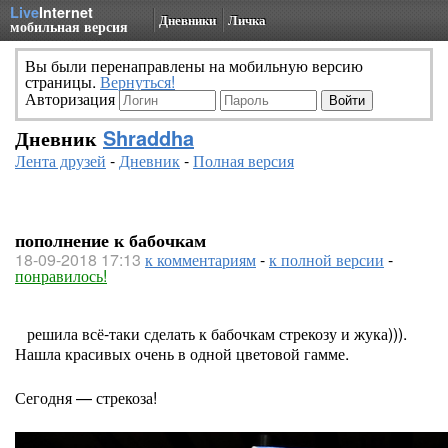
Live
Internet
Дневники
Личка
мобильная версия
Вы были перенаправлены на мобильную версию
страницы.
Вернуться!
Авторизация
Дневник
Shraddha
Лента друзей
-
Дневник
-
Полная версия
пополнение к бабочкам
18-09-2018 17:13
к комментариям
-
к полной версии
-
понравилось!
решила всё-таки сделать к бабочкам стрекозу и жука))).
Нашла красивых очень в одной цветовой гамме.
Сегодня — стрекоза!