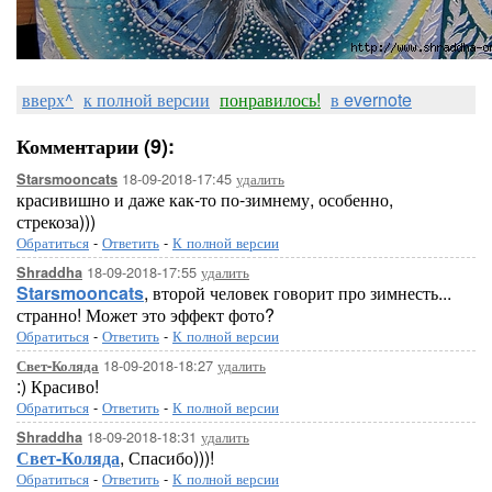
вверх^
к полной версии
понравилось!
в evernote
Комментарии (9):
18-09-2018-17:45
удалить
Starsmooncats
красивишно и даже как-то по-зимнему, особенно,
стрекоза)))
Обратиться
-
Ответить
-
К полной версии
18-09-2018-17:55
удалить
Shraddha
Starsmooncats
, второй человек говорит про зимнесть...
странно! Может это эффект фото?
Обратиться
-
Ответить
-
К полной версии
18-09-2018-18:27
удалить
Свет-Коляда
:) Красиво!
Обратиться
-
Ответить
-
К полной версии
18-09-2018-18:31
удалить
Shraddha
Свет-Коляда
, Спасибо)))!
Обратиться
-
Ответить
-
К полной версии