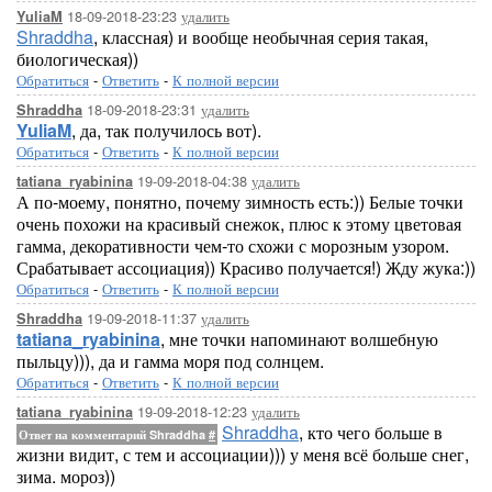
18-09-2018-23:23
удалить
YuliaM
Shraddha
, классная) и вообще необычная серия такая,
биологическая))
Обратиться
-
Ответить
-
К полной версии
18-09-2018-23:31
удалить
Shraddha
YuliaM
, да, так получилось вот).
Обратиться
-
Ответить
-
К полной версии
19-09-2018-04:38
удалить
tatiana_ryabinina
А по-моему, понятно, почему зимность есть:)) Белые точки
очень похожи на красивый снежок, плюс к этому цветовая
гамма, декоративности чем-то схожи с морозным узором.
Срабатывает ассоциация)) Красиво получается!) Жду жука:))
Обратиться
-
Ответить
-
К полной версии
19-09-2018-11:37
удалить
Shraddha
tatiana_ryabinina
, мне точки напоминают волшебную
пыльцу))), да и гамма моря под солнцем.
Обратиться
-
Ответить
-
К полной версии
19-09-2018-12:23
удалить
tatiana_ryabinina
Shraddha
, кто чего больше в
Ответ на комментарий Shraddha
#
жизни видит, с тем и ассоциации))) у меня всё больше снег,
зима. мороз))