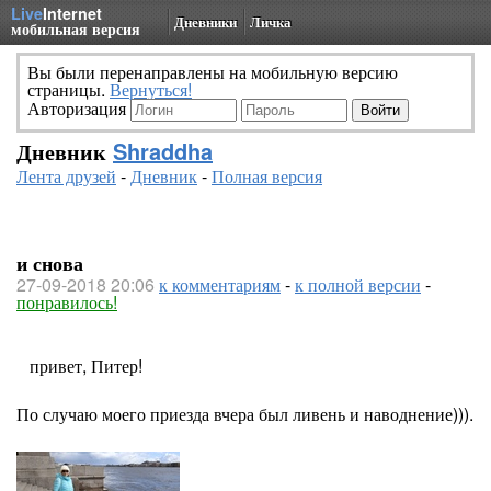
Live
Internet
Дневники
Личка
мобильная версия
Вы были перенаправлены на мобильную версию
страницы.
Вернуться!
Авторизация
Дневник
Shraddha
Лента друзей
-
Дневник
-
Полная версия
и снова
27-09-2018 20:06
к комментариям
-
к полной версии
-
понравилось!
привет, Питер!
По случаю моего приезда вчера был ливень и наводнение))).