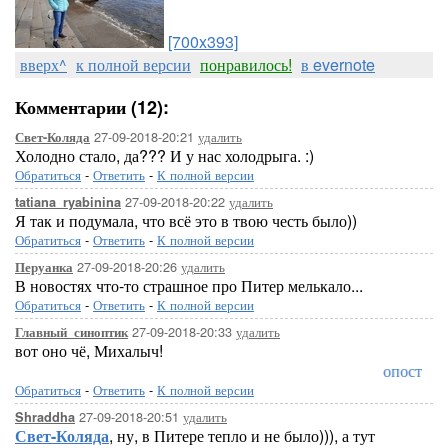
[700x393]
вверх^
к полной версии
понравилось!
в evernote
Комментарии (12):
27-09-2018-20:21
удалить
Свет-Коляда
Холодно стало, да??? И у нас холодрыга. :)
Обратиться
-
Ответить
-
К полной версии
27-09-2018-20:22
удалить
tatiana_ryabinina
Я так и подумала, что всё это в твою честь было))
Обратиться
-
Ответить
-
К полной версии
27-09-2018-20:26
удалить
Перуанка
В новостях что-то страшное про Питер мелькало...
Обратиться
-
Ответить
-
К полной версии
27-09-2018-20:33
удалить
Главный_синоптик
вот оно чё, Михалыч!
Быстропост
Обратиться
-
Ответить
-
К полной версии
27-09-2018-20:51
удалить
Shraddha
Свет-Коляда
, ну, в Питере тепло и не было))), а тут