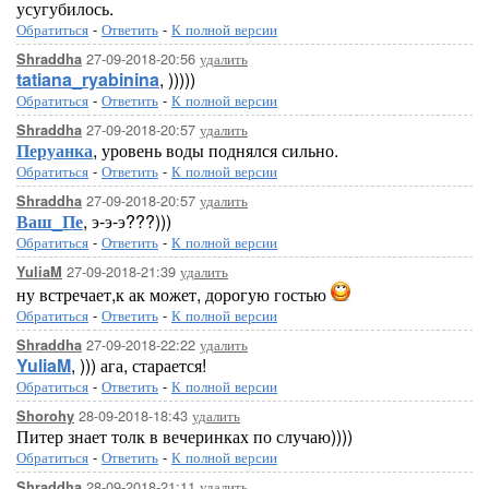
усугубилось.
Обратиться
-
Ответить
-
К полной версии
27-09-2018-20:56
удалить
Shraddha
tatiana_ryabinina
, )))))
Обратиться
-
Ответить
-
К полной версии
27-09-2018-20:57
удалить
Shraddha
Перуанка
, уровень воды поднялся сильно.
Обратиться
-
Ответить
-
К полной версии
27-09-2018-20:57
удалить
Shraddha
Ваш_Пе
, э-э-э???)))
Обратиться
-
Ответить
-
К полной версии
27-09-2018-21:39
удалить
YuliaM
ну встречает,к ак может, дорогую гостью
Обратиться
-
Ответить
-
К полной версии
27-09-2018-22:22
удалить
Shraddha
YuliaM
, ))) ага, старается!
Обратиться
-
Ответить
-
К полной версии
28-09-2018-18:43
удалить
Shorohy
Питер знает толк в вечеринках по случаю))))
Обратиться
-
Ответить
-
К полной версии
28-09-2018-21:11
удалить
Shraddha