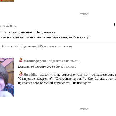
П
a_ryabinina
ddha
, я таких не знаю) Не довелось.
 это попахивает глупостью и незрелостью, любой статус.
ь
С цитатой
В цитатник
Обратиться по имени
Малинафореве
обратиться по имени
Пятница, 05 Октября 2018 г. 20:48 (
ссылка
)
Shraddha
, может, я и не совсем о том, но я от нашего зав
"Статусное заведение", "Статусные курсы"... Кто бы знал, как
придания себе большей значимости - не покидает.