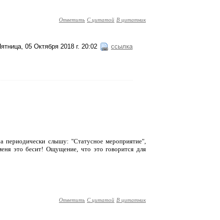
Ответить
С цитатой
В цитатник
ятница, 05 Октября 2018 г. 20:02
ссылка
уча периодически слышу: "Статусное мероприятие",
 меня это бесит! Ощущение, что это говорится для
Ответить
С цитатой
В цитатник