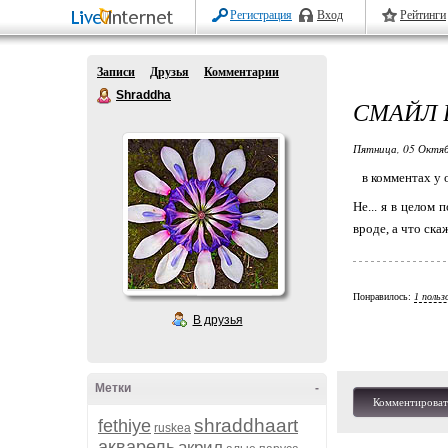
Регистрация
Вход
Рейтинги
Записи
Друзья
Комментарии
Shraddha
СМАЙЛ 
Пятница, 05 Октяб
в комментах у о
Не... я в целом
вроде, а что ска
Понравилось:
1 польз
В друзья
Метки
-
Комментироват
shraddhaart
fethiye
ruskea
акварель
акрил