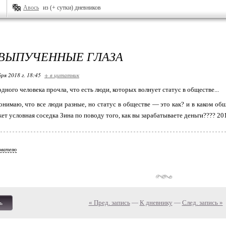
Авось
из (+ сутки) дневников
ВЫПУЧЕННЫЕ ГЛАЗА
ря 2018 г. 18:45
+ в цитатник
дного человека прочла, что есть люди, которых волнует статус в обществе...
 понимаю, что все люди разные, но статус в обществе — это как? и в каком общ
жет условная соседка Зина по поводу того, как вы зарабатываете деньги???? 201
ователю
« Пред. запись
—
К дневнику
—
След. запись »
ь