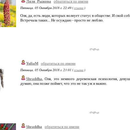
Ляля_Рыжова
обратиться по имени
Пятница, 05 Октября 2018 г. 22:49 (
ссылка
)
Оля, да, есть люди, которых волнует статус в обществе. И свой со
Встречала таких... Не осуждаю - просто не люблю.
YuliaM
обратиться по имени
Пятница, 05 Октября 2018 г. 23:01 (
ссылка
)
Shraddha
, Оля, это немного деревенская психология, деву
думаю, она позже поймет, что это не так уж и важно.
Shraddha
обратиться по имени