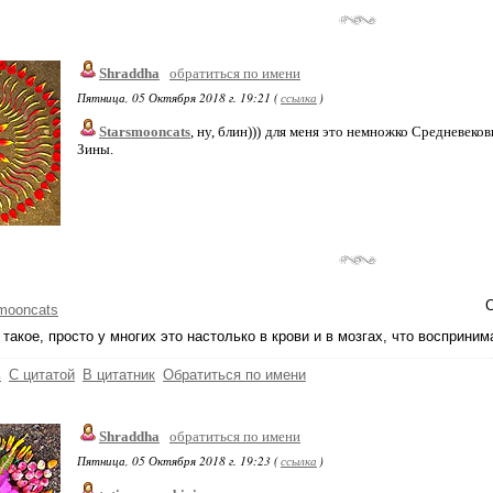
Shraddha
обратиться по имени
Пятница, 05 Октября 2018 г. 19:21 (
ссылка
)
Starsmooncats
, ну, блин))) для меня это немножко Средневеко
Зины.
С
mooncats
ь такое, просто у многих это настолько в крови и в мозгах, что воспринима
ь
С цитатой
В цитатник
Обратиться по имени
Shraddha
обратиться по имени
Пятница, 05 Октября 2018 г. 19:23 (
ссылка
)