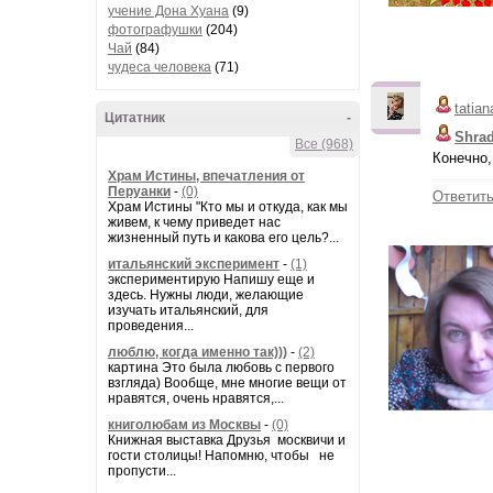
учение Дона Хуана
(9)
фотографушки
(204)
Чай
(84)
чудеса человека
(71)
tatian
Цитатник
-
Shra
Все (968)
Конечно,
Храм Истины, впечатления от
Перуанки
-
(0)
Ответит
Храм Истины "Кто мы и откуда, как мы
живем, к чему приведет нас
жизненный путь и какова его цель?...
итальянский эксперимент
-
(1)
экспериментирую Напишу еще и
здесь. Нужны люди, желающие
изучать итальянский, для
проведения...
люблю, когда именно так)))
-
(2)
картина Это была любовь с первого
взгляда) Вообще, мне многие вещи от
нравятся, очень нравятся,...
книголюбам из Москвы
-
(0)
Книжная выставка Друзья москвичи и
гости столицы! Напомню, чтобы не
пропусти...