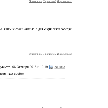
Ответить
С цитатой
В цитатник
вье, жить не своей жизнью, а для мифической соседки
Ответить
С цитатой
В цитатник
уббота, 06 Октября 2018 г. 10:19
ссылка
ется как своё)))