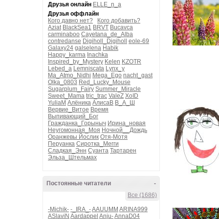
Друзья онлайн
ELLE_n_a
Друзья оффлайн
Кого давно нет?
Кого добавить?
Aziat
BlackSea1
BRVT
Bucavca
carminaboo
Cayetana_de_Alba
contredanse
Digiholl_Digiholl
eole-69
Galaxy24
galselena
Habik
Happy_karma
Inachka
Inspired_by_Mystery
Kelen
KZOTR
Lebed_a
Lemniscata
Lynx_y
Ma_Atmo_Nidhi
Mega_Ego
nacht_gast
Olka_0803
Red_Lucky_Mouse
Sugarplum_Fairy
Summer_Miracle
Sweet_Mama
tric_trac
ValeZ
XoID
YuliaM
Алёника
АлисаВ
В_А_Ш
Вервие_Витое
Время
Выпивающий_Бог
Гражданка_Горыныч
Ирина_новая
Неугомонная_Моя
Ночной__Дождь
Оранжевы Йослик
Отя-Мотя
Перуанка
Сиротка_Мегги
Сладкая_Энн
Суанта
Тартарен
Эльза_Штельмах
Постоянные читатели
-
Все (1686)
-Michik-
-_IRA_-
AAUUMM
ARINA999
ASlaviN
Aardappel
Anju-
AnnaD04