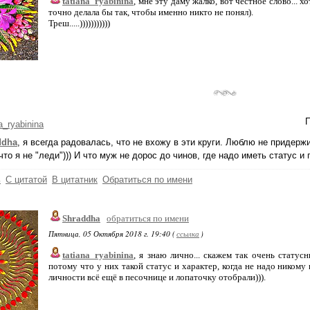
tatiana_ryabinina
, мне эту даму жалко, вот честное слово... х
точно делала бы так, чтобы именно никто не понял).
Треш.....)))))))))))
П
a_ryabinina
ddha
, я всегда радовалась, что не вхожу в эти круги. Люблю не придерж
что я не "леди"))) И что муж не дорос до чинов, где надо иметь статус и
ь
С цитатой
В цитатник
Обратиться по имени
Shraddha
обратиться по имени
Пятница, 05 Октября 2018 г. 19:40 (
ссылка
)
tatiana_ryabinina
, я знаю лично... скажем так очень стату
потому что у них такой статус и характер, когда не надо никому н
личности всё ещё в песочнице и лопаточку отобрали))).