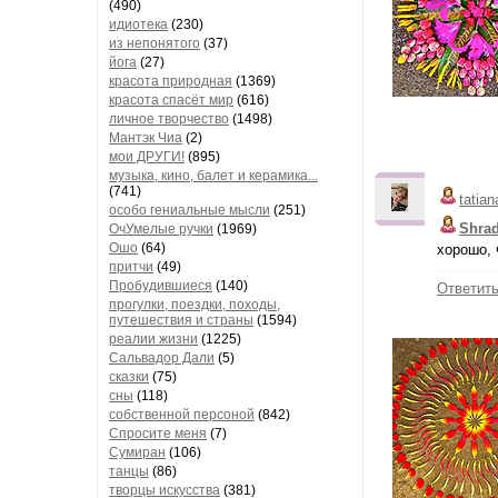
(490)
идиотека
(230)
из непонятого
(37)
йога
(27)
красота природная
(1369)
красота спасёт мир
(616)
личное творчество
(1498)
Мантэк Чиа
(2)
мои ДРУГИ!
(895)
музыка, кино, балет и керамика...
(741)
tatian
особо гениальные мысли
(251)
Shra
ОчУмелые ручки
(1969)
Ошо
(64)
хорошо, 
притчи
(49)
Пробудившиеся
(140)
Ответит
прогулки, поездки, походы,
путешествия и страны
(1594)
реалии жизни
(1225)
Сальвадор Дали
(5)
сказки
(75)
сны
(118)
собственной персоной
(842)
Спросите меня
(7)
Сумиран
(106)
танцы
(86)
творцы искусства
(381)