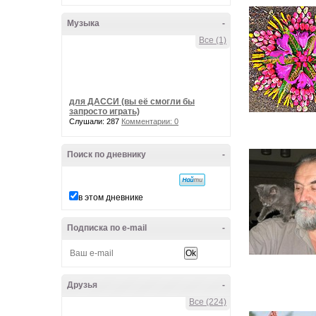
Музыка
-
Все (1)
для ДАССИ (вы её смогли бы
запросто играть)
Слушали: 287
Комментарии: 0
Поиск по дневнику
-
в этом дневнике
Подписка по e-mail
-
Друзья
-
Все (224)