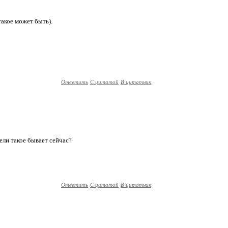
 такое может быть).
Ответить
С цитатой
В цитатник
жели такое бывает сейчас?
Ответить
С цитатой
В цитатник