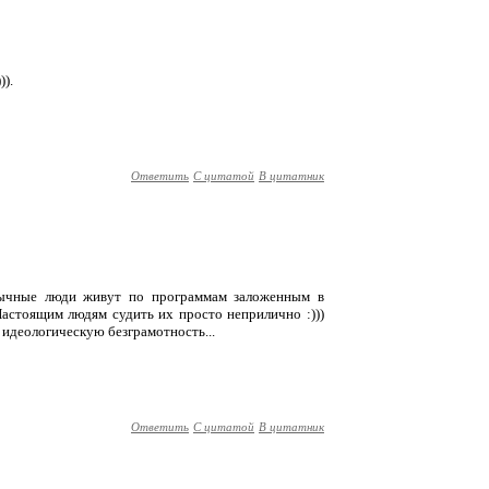
)).
Ответить
С цитатой
В цитатник
бычные люди живут по программам заложенным в
Настоящим людям судить их просто неприлично :)))
и идеологическую безграмотность...
Ответить
С цитатой
В цитатник