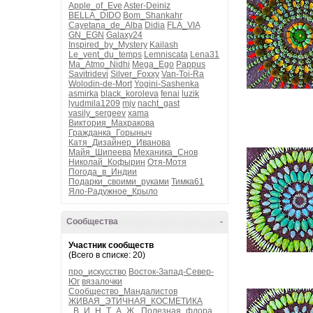
Apple_of_Eve
Aster-Deiniz
BELLA_DIDO
Bom_Shankahr
Cayetana_de_Alba
Didia
FLA_VIA
GN_EGN
Galaxy24
Inspired_by_Mystery
Kailash
Le_vent_du_temps
Lemniscata
Lena31
Ma_Atmo_Nidhi
Mega_Ego
Pappus
Savitridevi
Silver_Foxxy
Van-Toi-Ra
Wolodin-de-Mort
Yogini-Sashenka
asmirka
black_koroleva
fenai
luzik
lyudmila1209
mjv
nacht_gast
vasily_sergeev
xama
Виктория_Махракова
Гражданка_Горыныч
Катя_Дизайнер_Иванова
Майя_Шипеева
Механика_Снов
Николай_Кофырин
Отя-Мотя
Погода_в_Индии
Подарки_своими_руками
Тимка61
Яло-Радужное_Крыло
Сообщества
-
Участник сообществ
(Всего в списке: 20)
про_искусство
Восток-Запад-Север-
Юг
вязалочки
Сообщество_Мандалистов
ЖИВАЯ_ЭТИЧНАЯ_КОСМЕТИКА
_В_И_Н_Т_А_Ж_
Полезная_флора