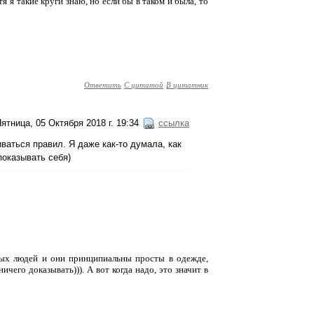
отя я такие круги знаю, но если бы в таком и была, то
Ответить
С цитатой
В цитатник
ятница, 05 Октября 2018 г. 19:34
ссылка
иваться правил. Я даже как-то думала, как
 показывать себя)
сных людей и они принципиальны просты в одежде,
ичего доказывать))). А вот когда надо, это значит в