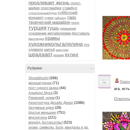
продлевает жизнь
спорт-
стамбул
мафия
спортмафия
субботний
строительныебудни
таро
концерт
сумки
тайланд
творческий марафон
театр
турция
тушь
украшения
ускорение метаболизма
фестиваль
храмы
финляндия
художникольгалялина
что
удивило
шитьё
шкатулки
шрадаарт
яхтинг
япония
Рубрики
-
ShraddhaArt
(266)
Stars
жизньвтурции
(71)
пост одного кадра
(44)
ага, ест
Альфонс Муха
(3)
Ржевский, изюм
(1)
Ответит
Архитектура Дизайн Декор
(1086)
безумные идеи
(29)
братья меньшие
(751)
вкуснятина
(221)
вперёд, Ботхисатвы!
(523)
знаки, символы, Боги, мандалы и др.