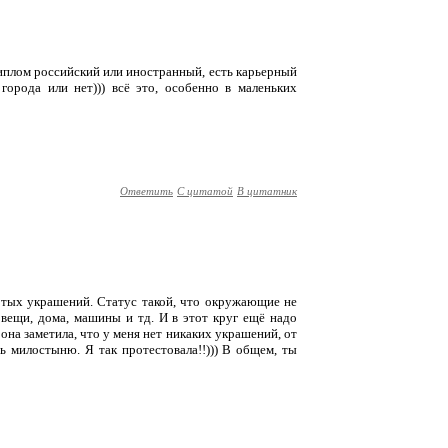
 диплом российский или иностранный, есть карьерный
 города или нет))) всё это, особенно в маленьких
Ответить
С цитатой
В цитатник
лотых украшений. Статус такой, что окружающие не
 вещи, дома, машины и тд. И в этот круг ещё надо
 она заметила, что у меня нет никаких украшений, от
ать милостыню. Я так протестовала!!))) В общем, ты