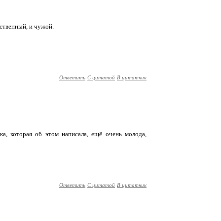
бственный, и чужой.
Ответить
С цитатой
В цитатник
шка, которая об этом написала, ещё очень молода,
Ответить
С цитатой
В цитатник