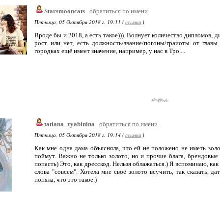
Starsmooncats
обратиться по имени
Пятница, 05 Октября 2018 г. 19:11 (
ссылка
)
Вроде бы и 2018, а есть такое))). Волнует количество дипломов,
рост или нет, есть должность/звание/погоны/граиоты от главы
городках ещё имеет значение, например, у нас в Тро....
tatiana_ryabinina
обратиться по имени
Пятница, 05 Октября 2018 г. 19:14 (
ссылка
)
Как мне одна дама объясняла, что ей не положено не иметь зо
поймут. Важно не только золото, но и прочие блага, брендовые
попасть) Это, как дресскод. Нельзя облажаться.) Я вспоминаю, как
слова "совсем". Хотела мне своё золото всучить, так сказать, д
поняла, что это такое.)