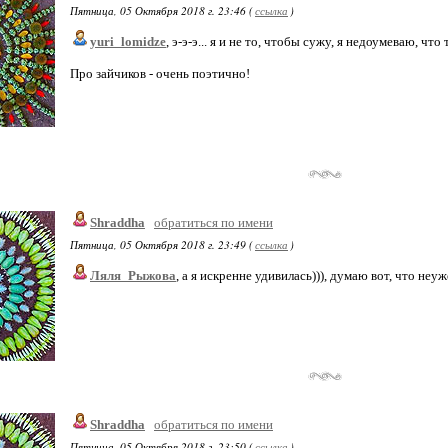
Пятница, 05 Октября 2018 г. 23:46 (
ссылка
)
yuri_lomidze
, э-э-э... я и не то, чтобы сужу, я недоумеваю, что
Про зайчиков - очень поэтично!
Shraddha
обратиться по имени
Пятница, 05 Октября 2018 г. 23:49 (
ссылка
)
Ляля_Рыжова
, а я искренне удивилась))), думаю вот, что неу
Shraddha
обратиться по имени
Пятница, 05 Октября 2018 г. 23:50 (
ссылка
)