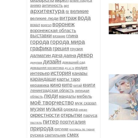
алые паруса
античность
анимэ
арт
архитектура
великие
бг
вода
витраж
великие люди
воронеж
вокал
воргол
воронежская область
выставки
глина
вязание
города
города мира
графика
греция
грузия
декор
далматин
дача
даяна
дизайн
домашний сад
декупаж
индия
домашняя косметика
дч и гк
история
интерьер
канары
карандаши
карты таро
кино
кипр
книги
керамика
китай
ленинградская область
липецкая
люди
мебель
мандалы
область
моё творчество
муж сказал
музеи
музыка
одежда
океан
окрестности
открытки
паруса
питер
португалия
пастель
природа
рисунки
роспись по ткани
смех
рускеа
светильник