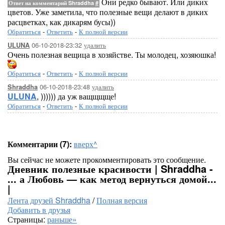
Они редко бывают. Или диких
Ответ на комментарий Shraddha
#
цветов. Уже заметила, что полезные вещи делают в диких
расцветках, как дикарям бусы))
Обратиться
-
Ответить
-
К полной версии
06-10-2018-23:32
удалить
ULUNA
Очень полезная вещица в хозяйстве. Ты молодец, хозяюшка!
Обратиться
-
Ответить
-
К полной версии
06-10-2018-23:48
удалить
Shraddha
ULUNA
, )))))) да уж ващщщще!
Обратиться
-
Ответить
-
К полной версии
Комментарии (7):
вверх^
Вы сейчас не можете прокомментировать это сообщение.
Дневник полезные красивости | Shraddha -
... а Любовь — как метод вернуться домой...
|
Лента друзей Shraddha
/
Полная версия
Добавить в друзья
Страницы:
раньше»