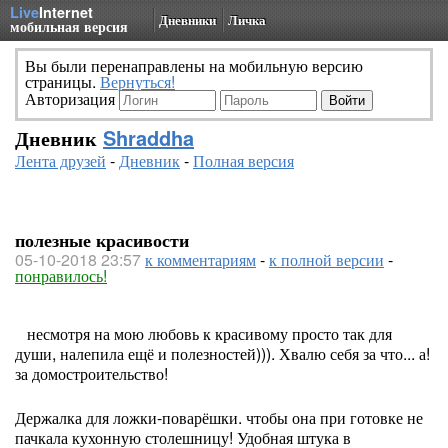
Live
Internet
Дневники
Личка
мобильная версия
Вы были перенаправлены на мобильную версию
страницы.
Вернуться!
Авторизация
Дневник
Shraddha
Лента друзей
-
Дневник
-
Полная версия
полезные красивости
05-10-2018 23:57
к комментариям
-
к полной версии
-
понравилось!
несмотря на мою любовь к красивому просто так для
души, налепила ещё и полезностей))). Хвалю себя за что... а!
за домостроительство!
Держалка для ложки-поварёшки. чтобы она при готовке не
пачкала кухонную столешницу! Удобная штука в