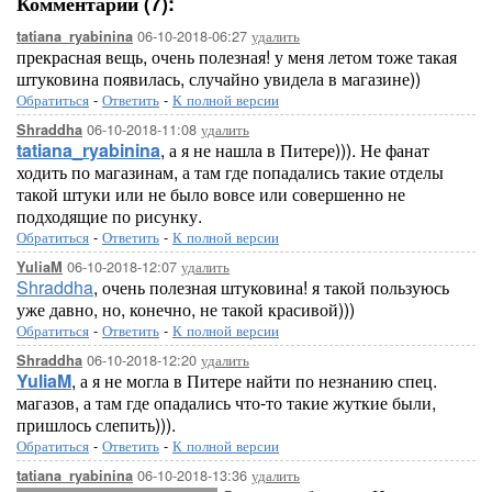
Комментарии (7):
06-10-2018-06:27
удалить
tatiana_ryabinina
прекрасная вещь, очень полезная! у меня летом тоже такая
штуковина появилась, случайно увидела в магазине))
Обратиться
-
Ответить
-
К полной версии
06-10-2018-11:08
удалить
Shraddha
tatiana_ryabinina
, а я не нашла в Питере))). Не фанат
ходить по магазинам, а там где попадались такие отделы
такой штуки или не было вовсе или совершенно не
подходящие по рисунку.
Обратиться
-
Ответить
-
К полной версии
06-10-2018-12:07
удалить
YuliaM
Shraddha
, очень полезная штуковина! я такой пользуюсь
уже давно, но, конечно, не такой красивой)))
Обратиться
-
Ответить
-
К полной версии
06-10-2018-12:20
удалить
Shraddha
YuliaM
, а я не могла в Питере найти по незнанию спец.
магазов, а там где опадались что-то такие жуткие были,
пришлось слепить))).
Обратиться
-
Ответить
-
К полной версии
06-10-2018-13:36
удалить
tatiana_ryabinina