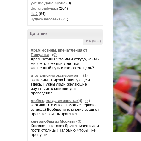
учение Дона Хуана
(9)
фотографушки
(204)
Чай
(84)
чудеса человека
(71)
Цитатник
-
Все (968)
Храм Истины, впечатления от
Перуанки
-
(0)
Храм Истины "Кто мы и откуда, как мы
живем, к чему приведет нас
жизненный путь и какова его цель?...
итальянский эксперимент
-
(1)
экспериментирую Напишу еще и
здесь. Нужны люди, желающие
изучать итальянский, для
проведения...
люблю, когда именно так)))
-
(2)
картина Это была любовь с первого
взгляда) Вообще, мне многие вещи от
нравятся, очень нравятся,...
книголюбам из Москвы
-
(0)
Книжная выставка Друзья москвичи и
гости столицы! Напомню, чтобы не
пропусти...