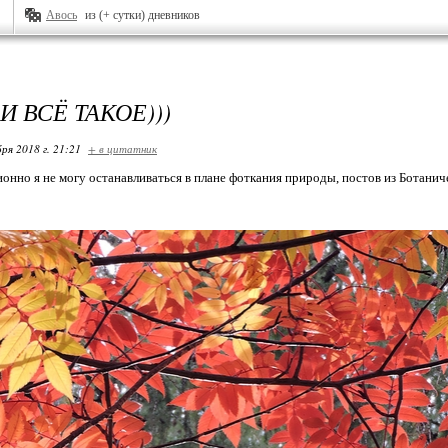
Авось
из (+ сутки) дневников
И ВСЁ ТАКОЕ)))
ря 2018 г. 21:21
+ в цитатник
нно я не могу останавливаться в плане фоткания природы, постов из Ботаничес