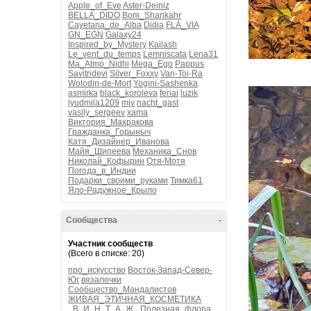
Apple_of_Eve
Aster-Deiniz
BELLA_DIDO
Bom_Shankahr
Cayetana_de_Alba
Didia
FLA_VIA
GN_EGN
Galaxy24
Inspired_by_Mystery
Kailash
Le_vent_du_temps
Lemniscata
Lena31
Ma_Atmo_Nidhi
Mega_Ego
Pappus
Savitridevi
Silver_Foxxy
Van-Toi-Ra
Wolodin-de-Mort
Yogini-Sashenka
asmirka
black_koroleva
fenai
luzik
lyudmila1209
mjv
nacht_gast
vasily_sergeev
xama
Виктория_Махракова
Гражданка_Горыныч
Катя_Дизайнер_Иванова
Майя_Шипеева
Механика_Снов
Николай_Кофырин
Отя-Мотя
Погода_в_Индии
Подарки_своими_руками
Тимка61
Яло-Радужное_Крыло
Сообщества
-
Участник сообществ
(Всего в списке: 20)
про_искусство
Восток-Запад-Север-
Юг
вязалочки
Сообщество_Мандалистов
ЖИВАЯ_ЭТИЧНАЯ_КОСМЕТИКА
_В_И_Н_Т_А_Ж_
Полезная_флора