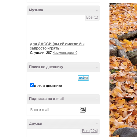
Музыка
-
Все (1)
для ДАССИ (вы её смогли бы
запросто играть)
Слушали: 287
Комментарии: 0
Поиск по дневнику
-
в этом дневнике
Подписка по e-mail
-
Друзья
-
Все (224)