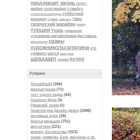
продлевает жизнь
спорт-
стамбул
мафия
спортмафия
субботний
строительныебудни
таро
концерт
сумки
тайланд
творческий марафон
театр
турция
тушь
украшения
ускорение метаболизма
фестиваль
храмы
финляндия
художникольгалялина
что
удивило
шитьё
шкатулки
шрадаарт
яхтинг
япония
Рубрики
-
ShraddhaArt
(266)
жизньвтурции
(71)
пост одного кадра
(44)
Альфонс Муха
(3)
Ржевский, изюм
(1)
Архитектура Дизайн Декор
(1086)
безумные идеи
(29)
братья меньшие
(751)
вкуснятина
(221)
вперёд, Ботхисатвы!
(523)
знаки, символы, Боги, мандалы и др.