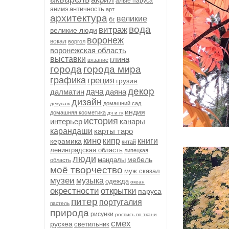
алые паруса
античность
анимэ
арт
архитектура
великие
бг
вода
витраж
великие люди
воронеж
вокал
воргол
воронежская область
выставки
глина
вязание
города
города мира
графика
греция
грузия
декор
далматин
дача
даяна
дизайн
домашний сад
декупаж
индия
домашняя косметика
дч и гк
история
интерьер
канары
карандаши
карты таро
кино
кипр
книги
керамика
китай
ленинградская область
липецкая
люди
мебель
мандалы
область
моё творчество
муж сказал
музеи
музыка
одежда
океан
окрестности
открытки
паруса
питер
португалия
пастель
природа
рисунки
роспись по ткани
смех
рускеа
светильник