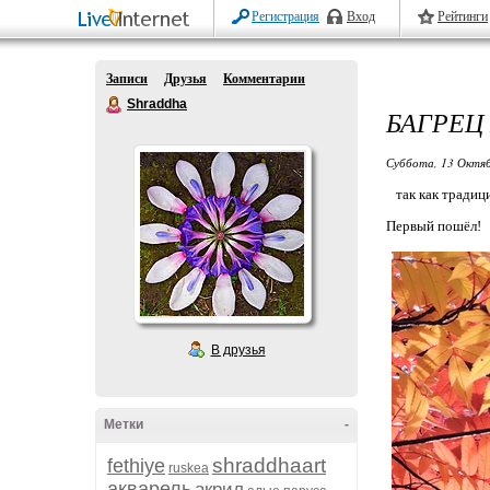
Регистрация
Вход
Рейтинги
Записи
Друзья
Комментарии
Shraddha
БАГРЕЦ 
Суббота, 13 Октяб
так как традицио
Первый пошёл!
В друзья
Метки
-
shraddhaart
fethiye
ruskea
акварель
акрил