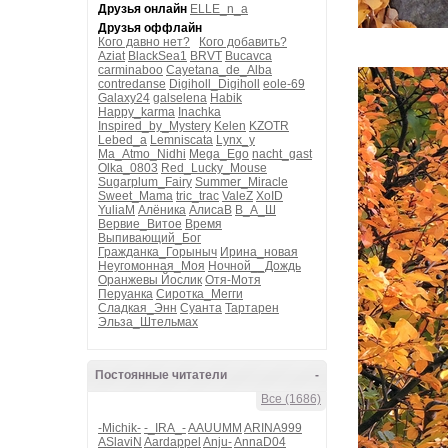
Друзья онлайн
ELLE_n_a
Друзья оффлайн
Кого давно нет?
Кого добавить?
Aziat
BlackSea1
BRVT
Bucavca
carminaboo
Cayetana_de_Alba
contredanse
Digiholl_Digiholl
eole-69
Galaxy24
galselena
Habik
Happy_karma
Inachka
Inspired_by_Mystery
Kelen
KZOTR
Lebed_a
Lemniscata
Lynx_y
Ma_Atmo_Nidhi
Mega_Ego
nacht_gast
Olka_0803
Red_Lucky_Mouse
Sugarplum_Fairy
Summer_Miracle
Sweet_Mama
tric_trac
ValeZ
XoID
YuliaM
Алёника
АлисаВ
В_А_Ш
Вервие_Витое
Время
Выпивающий_Бог
Гражданка_Горыныч
Ирина_новая
Неугомонная_Моя
Ночной__Дождь
Оранжевы Йослик
Отя-Мотя
Перуанка
Сиротка_Мегги
Сладкая_Энн
Суанта
Тартарен
Эльза_Штельмах
Постоянные читатели
-
Все (1686)
-Michik-
-_IRA_-
AAUUMM
ARINA999
ASlaviN
Aardappel
Anju-
AnnaD04