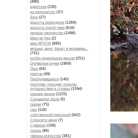
(490)
идиотека
(230)
из непонятого
(37)
йога
(27)
красота природная
(1369)
красота спасёт мир
(616)
личное творчество
(1498)
Мантэк Чиа
(2)
мои ДРУГИ!
(895)
музыка, кино, балет и керамика...
(741)
особо гениальные мысли
(251)
ОчУмелые ручки
(1969)
Ошо
(64)
притчи
(49)
Пробудившиеся
(140)
прогулки, поездки, походы,
путешествия и страны
(1594)
реалии жизни
(1225)
Сальвадор Дали
(5)
сказки
(75)
сны
(118)
собственной персоной
(842)
Спросите меня
(7)
Сумиран
(106)
танцы
(86)
творцы искусства
(381)