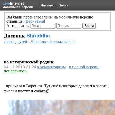
Live
Internet
Дневники
Личка
мобильная версия
Вы были перенаправлены на мобильную версию
страницы.
Вернуться!
Авторизация
Дневник
Shraddha
Лента друзей
-
Дневник
-
Полная версия
на исторической родине
04-11-2018 21:24
к комментариям
-
к полной версии
-
понравилось!
приехала в Воронеж. Тут ещё некоторые деревья в золоте,
фиалки цветут и собака))).