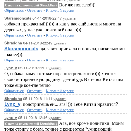
Вот же повезло!)))
Ответ на комментарий Shraddha
#
Обратиться
-
Ответить
-
К полной версии
04-11-2018-22:47
удалить
Starsmooncats
собакен прекрасный)))))) и как у вас ещё листвы много на
деревьях, у нас уже почти всё опало)))
Обратиться
-
Ответить
-
К полной версии
04-11-2018-22:49
удалить
Shraddha
Starsmooncats
, да, я вот приехала и поняла, насколько мы
южнее))).
Обратиться
-
Ответить
-
К полной версии
05-11-2018-11:07
удалить
Lynx_y
О, собака, кому-то тоже пора постричь когти)))) хочется
свою историческую родину где-нибудь В степях Китая там
тоже ещё кое-где тепло
Обратиться
-
Ответить
-
К полной версии
05-11-2018-11:11
удалить
Shraddha
Lynx_y
, подстригёшь ей... ага! ))) Тебе Китай нравится?
Обратиться
-
Ответить
-
К полной версии
05-11-2018-12:46
удалить
Lynx_y
Ага, все кроме политики. Моим
Ответ на комментарий Shraddha
#
тоже стригу с боем, точнее,с концертом "умирающий