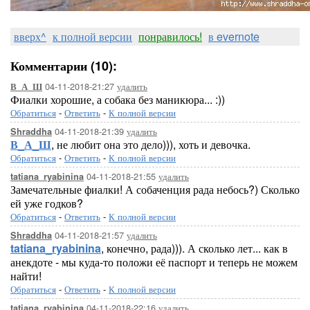
вверх^
к полной версии
понравилось!
в evernote
Комментарии (10):
04-11-2018-21:27
удалить
В_А_Ш
Фиалки хорошие, а собака без маникюра... :))
Обратиться
-
Ответить
-
К полной версии
04-11-2018-21:39
удалить
Shraddha
В_А_Ш
, не любит она это дело))), хоть и девочка.
Обратиться
-
Ответить
-
К полной версии
04-11-2018-21:55
удалить
tatiana_ryabinina
Замечательные фиалки! А собаченция рада небось?) Сколько
ей уже годков?
Обратиться
-
Ответить
-
К полной версии
04-11-2018-21:57
удалить
Shraddha
tatiana_ryabinina
, конечно, рада))). А сколько лет... как в
анекдоте - мы куда-то положи её паспорт и теперь не можем
найти!
Обратиться
-
Ответить
-
К полной версии
04-11-2018-22:16
удалить
tatiana_ryabinina