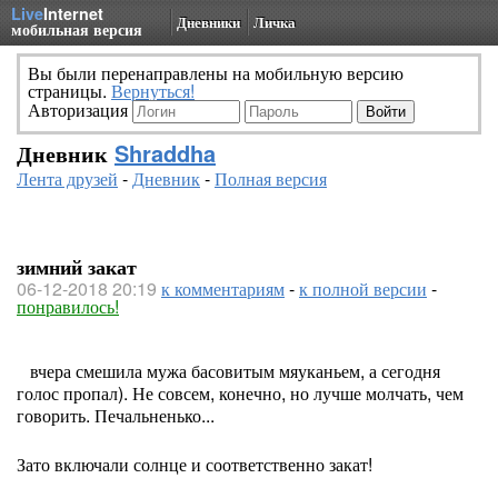
Live
Internet
Дневники
Личка
мобильная версия
Вы были перенаправлены на мобильную версию
страницы.
Вернуться!
Авторизация
Дневник
Shraddha
Лента друзей
-
Дневник
-
Полная версия
зимний закат
06-12-2018 20:19
к комментариям
-
к полной версии
-
понравилось!
вчера смешила мужа басовитым мяуканьем, а сегодня
голос пропал). Не совсем, конечно, но лучше молчать, чем
говорить. Печальненько...
Зато включали солнце и соответственно закат!