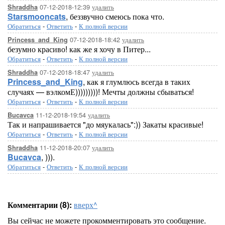
07-12-2018-12:39
удалить
Shraddha
Starsmooncats
, беззвучно смеюсь пока что.
Обратиться
-
Ответить
-
К полной версии
07-12-2018-18:42
удалить
Princess_and_King
безумно красиво! как же я хочу в Питер...
Обратиться
-
Ответить
-
К полной версии
07-12-2018-18:47
удалить
Shraddha
Princess_and_King
, как я глумлюсь всегда в таких
случаях — вэлкомЕ)))))))))! Мечты должны сбываться!
Обратиться
-
Ответить
-
К полной версии
11-12-2018-19:54
удалить
Bucavca
Так и напрашивается "до мяукалась":)) Закаты красивые!
Обратиться
-
Ответить
-
К полной версии
11-12-2018-20:07
удалить
Shraddha
Bucavca
, ))).
Обратиться
-
Ответить
-
К полной версии
Комментарии (8):
вверх^
Вы сейчас не можете прокомментировать это сообщение.