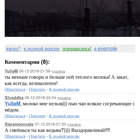
вверх^
к полной версии
понравилось!
в evernote
Комментарии (8):
06-12-2018-21:59
удалить
YuliaM
ты меньше говори и больше пей теплого молока! А закат,
как всегда, великолепен!
Обратиться
-
Ответить
-
К полной версии
06-12-2018-22:04
удалить
Shraddha
YuliaM
, молоко мне нельзя))) пью чаи всякие согревающие с
мёдом.
Обратиться
-
Ответить
-
К полной версии
07-12-2018-07:30
удалить
Starsmooncats
А смеёшься ты как ведьма?)))) Выздоравливай!!!!
Обратиться
-
Ответить
-
К полной версии