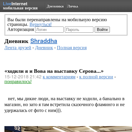
Live
Internet
Дневники
Личка
мобильная версия
Вы были перенаправлены на мобильную версию
страницы.
Вернуться!
Авторизация
Дневник
Shraddha
Лента друзей
-
Дневник
-
Полная версия
«ходили я и Вова на выставку Серова...»
15-12-2018 21:42
к комментариям
-
к полной версии
-
понравилось!
нет, мы дикие люди, на выставку не ходили, а банально в
магазин, но зато я там встретила сказочного фламинго и не
удержалась от фото с ним))).