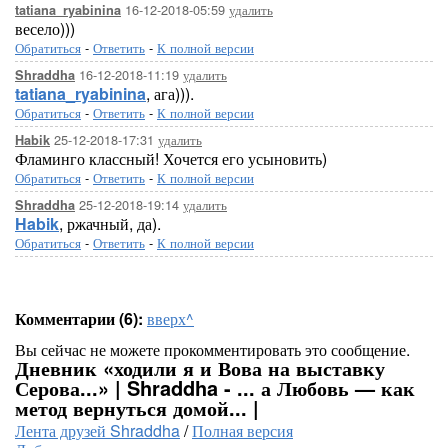
16-12-2018-05:59
удалить
tatiana_ryabinina
весело)))
Обратиться
-
Ответить
-
К полной версии
16-12-2018-11:19
удалить
Shraddha
tatiana_ryabinina
, ага))).
Обратиться
-
Ответить
-
К полной версии
25-12-2018-17:31
удалить
Habik
Фламинго классный! Хочется его усыновить)
Обратиться
-
Ответить
-
К полной версии
25-12-2018-19:14
удалить
Shraddha
Habik
, ржачный, да).
Обратиться
-
Ответить
-
К полной версии
Комментарии (6):
вверх^
Вы сейчас не можете прокомментировать это сообщение.
Дневник «ходили я и Вова на выставку
Серова...» | Shraddha - ... а Любовь — как
метод вернуться домой... |
Лента друзей Shraddha
/
Полная версия