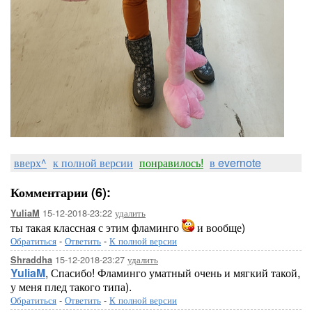
вверх^
к полной версии
понравилось!
в evernote
Комментарии (6):
15-12-2018-23:22
удалить
YuliaM
ты такая классная с этим фламинго
и вообще)
Обратиться
-
Ответить
-
К полной версии
15-12-2018-23:27
удалить
Shraddha
YuliaM
, Спасибо! Фламинго уматный очень и мягкий такой,
у меня плед такого типа).
Обратиться
-
Ответить
-
К полной версии