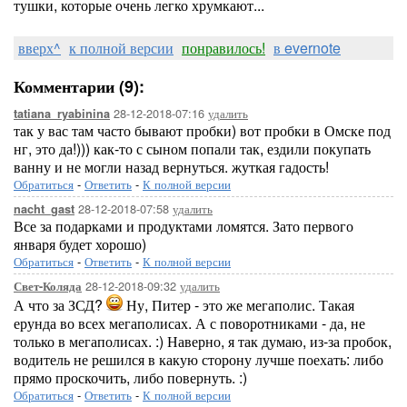
тушки, которые очень легко хрумкают...
вверх^
к полной версии
понравилось!
в evernote
Комментарии (9):
28-12-2018-07:16
удалить
tatiana_ryabinina
так у вас там часто бывают пробки) вот пробки в Омске под
нг, это да!))) как-то с сыном попали так, ездили покупать
ванну и не могли назад вернуться. жуткая гадость!
Обратиться
-
Ответить
-
К полной версии
28-12-2018-07:58
удалить
nacht_gast
Все за подарками и продуктами ломятся. Зато первого
января будет хорошо)
Обратиться
-
Ответить
-
К полной версии
28-12-2018-09:32
удалить
Свет-Коляда
А что за ЗСД?
Ну, Питер - это же мегаполис. Такая
ерунда во всех мегаполисах. А с поворотниками - да, не
только в мегаполисах. :) Наверно, я так думаю, из-за пробок,
водитель не решился в какую сторону лучше поехать: либо
прямо проскочить, либо повернуть. :)
Обратиться
-
Ответить
-
К полной версии