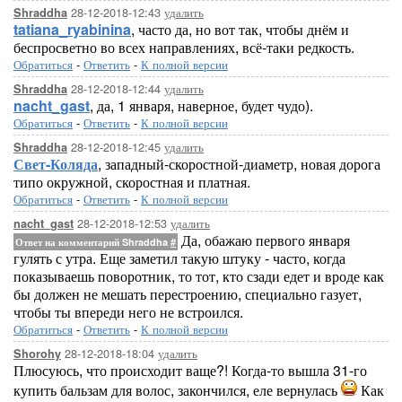
28-12-2018-12:43
удалить
Shraddha
tatiana_ryabinina
, часто да, но вот так, чтобы днём и
беспросветно во всех направлениях, всё-таки редкость.
Обратиться
-
Ответить
-
К полной версии
28-12-2018-12:44
удалить
Shraddha
nacht_gast
, да, 1 января, наверное, будет чудо).
Обратиться
-
Ответить
-
К полной версии
28-12-2018-12:45
удалить
Shraddha
Свет-Коляда
, западный-скоростной-диаметр, новая дорога
типо окружной, скоростная и платная.
Обратиться
-
Ответить
-
К полной версии
28-12-2018-12:53
удалить
nacht_gast
Да, обажаю первого января
Ответ на комментарий Shraddha
#
гулять с утра. Еще заметил такую штуку - часто, когда
показываешь поворотник, то тот, кто сзади едет и вроде как
бы должен не мешать перестроению, специально газует,
чтобы ты впереди него не встроился.
Обратиться
-
Ответить
-
К полной версии
28-12-2018-18:04
удалить
Shorohy
Плюсуюсь, что происходит ваще?! Когда-то вышла 31-го
купить бальзам для волос, закончился, еле вернулась
Как