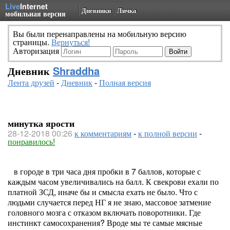
Live
Internet
Дневники
Личка
мобильная версия
Вы были перенаправлены на мобильную версию
страницы.
Вернуться!
Авторизация
Дневник
Shraddha
Лента друзей
-
Дневник
-
Полная версия
минутка ярости
28-12-2018 00:26
к комментариям
-
к полной версии
-
понравилось!
в городе в три часа дня пробки в 7 баллов, которые с
каждым часом увеличивались на балл. К свекрови ехали по
платной ЗСД, иначе бы и смысла ехать не было. Что с
людьми случается перед НГ я не знаю, массовое затмение
головного мозга с отказом включать поворотники. Где
инстинкт самосохранения? Вроде мы те самые мясные