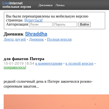
Live
Internet
Дневники
Личка
мобильная версия
Вы были перенаправлены на мобильную версию
страницы.
Вернуться!
Авторизация
Дневник
Shraddha
Лента друзей
-
Дневник
-
Полная версия
для фанатов Питера
15-01-2019 18:54
к комментариям
-
к полной версии
-
понравилось!
редкий солнечный день в Питере закончился розово-
сиреневым закатом...