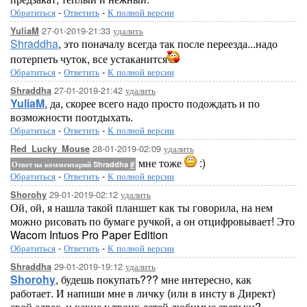
Обратиться
-
Ответить
-
К полной версии
27-01-2019-21:33
удалить
YuliaM
Shraddha
, это поначалу всегда так после переезда...надо
потерпеть чуток, все устаканится
Обратиться
-
Ответить
-
К полной версии
27-01-2019-21:42
удалить
Shraddha
YuliaM
, да, скорее всего надо просто подождать и по
возможности поотдыхать.
Обратиться
-
Ответить
-
К полной версии
28-01-2019-02:09
удалить
Red_Lucky_Mouse
мне тоже
:)
Ответ на комментарий Shraddha
#
Обратиться
-
Ответить
-
К полной версии
29-01-2019-02:12
удалить
Shorohy
Ой, ой, я нашла такой планшет как ты говорила, на нем
можно рисовать по бумаге ручкой, а он отцифровывает! Это
Wacom Intuos Pro Paper Edition
Обратиться
-
Ответить
-
К полной версии
29-01-2019-19:12
удалить
Shraddha
Shorohy
, будешь покупать??? мне интересно, как
работает. И напиши мне в личку (или в инсту в Директ)
свой адрес, и какие у твоих детей любимые зверьки?