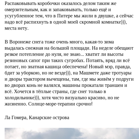
Распаковывать коробочки оказалось делом таким же
омерзительным, как и запаковывать, только ещё и
усугубленное тем, что в Питере мы жили в двушке, а сейчас
надо всё распихнуть в одной моей скромной комнатке))),
места нету.
В Воронеже снега тоже очень много, какая-то зима
выдалась снежная на большой площади. На неделе обещают
резкое потепление до нуля, не знаю... хватит ли высоты
резиновых сапог при таких сугробах. Потаять, вряд ли всё
потает, но знатная кашица обеспечена! Новый мэр, правда,
бдит за уборкою, но не везде))), на Машмете даже тротуары
и дворы трактором вычещены, там, где мы живём у подруги
во дворах конь не валялся, машины прокатали траншеи и
всё. Хочется в тёплые страны, где снег только в
холодильнике))), хотя чисто визуально красиво, но не
жизненно. Солнце-море-терапии срочно!
Ла Гомера, Канарские острова