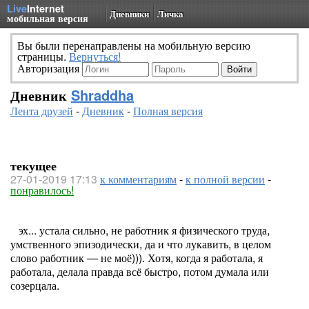
Live
Internet
Дневники
Личка
мобильная версия
Вы были перенаправлены на мобильную версию
страницы.
Вернуться!
Авторизация
Дневник
Shraddha
Лента друзей
-
Дневник
-
Полная версия
текущее
27-01-2019 17:13
к комментариям
-
к полной версии
-
понравилось!
эх... устала сильно, не работник я физического труда,
умственного эпизодически, да и что лукавить, в целом
слово работник — не моё))). Хотя, когда я работала, я
работала, делала правда всё быстро, потом думала или
созерцала.