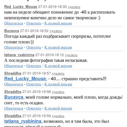
27-01-2019-18:30
удалить
Red_Lucky_Mouse
нам на неделе обещают понижение до -40 а распихивать
невпихуемое конечно дело не самое творческое :)
Обратиться
-
Ответить
-
К полной версии
27-01-2019-18:52
удалить
Bucavca
Погода каждый раз подбрасывает сюрпризы, потеплее
голове плохо:))
Обратиться
-
Ответить
-
К полной версии
27-01-2019-19:12
удалить
tatiana_ryabinina
А последняя фотография такая неласковая.
Обратиться
-
Ответить
-
К полной версии
27-01-2019-19:57
удалить
Shraddha
Red_Lucky_Mouse
, - 40.... страшно представить!!!
Обратиться
-
Ответить
-
К полной версии
27-01-2019-19:58
удалить
Shraddha
Bucavca
, моей голове нормально, моей плохо, когда дождь/
снег, то есть осадки.
Обратиться
-
Ответить
-
К полной версии
27-01-2019-19:59
удалить
Shraddha
tatiana_ryabinina
, возможно, но я там была, это был
предзакат, тёплый и нежный.