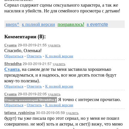
Сериал содержит сцены сексуального характера, а так же
насилия и убийств. Не для семейного просмотра с детьми!
вверх^
к полной версии
понравилось!
в evernote
Комментарии (8):
29-03-2019-21:55
удалить
Суанта
Спасибо, Оленька!
Обратиться
-
Ответить
-
К полной версии
29-03-2019-21:57
удалить
Shraddha
Суанта
, на самом деле ты меня заставила хорошенько
призадуматься, и я надеюсь, все мои десять постов будут
кому-то полезны).
Обратиться
-
Ответить
-
К полной версии
29-03-2019-22:05
удалить
Суанта
Я точно с интересом прочитаю.
Ответ на комментарий Shraddha
#
Обратиться
-
Ответить
-
К полной версии
30-03-2019-05:59
удалить
tatiana_ryabinina
будут) ты уже писала про этот сериал, но у меня не пошел
совершенно. не моё) хоть и актеры, и свет)) вижу, что мимо