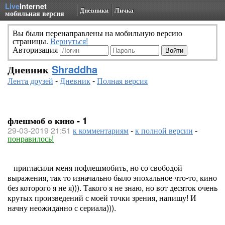
Live
Internet
Дневники
Личка
мобильная версия
Вы были перенаправлены на мобильную версию
страницы.
Вернуться!
Авторизация
Дневник
Shraddha
Лента друзей
-
Дневник
-
Полная версия
флешмоб о кино - 1
29-03-2019 21:51
к комментариям
-
к полной версии
-
понравилось!
пригласили меня пофлешмобить, но со свободой
выражения, так то изначально было эпохальное что-то, кино
без которого я не я))). Такого я не знаю, но вот десяток очень
крутых произведений с моей точки зрения, напишу! И
начну неожиданно с сериала))).