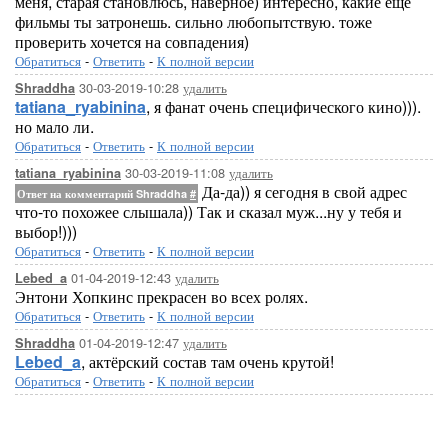
меня, старая становлюсь, наверное) интересно, какие ещё
фильмы ты затронешь. сильно любопытствую. тоже
проверить хочется на совпадения)
Обратиться
-
Ответить
-
К полной версии
30-03-2019-10:28
удалить
Shraddha
tatiana_ryabinina
, я фанат очень специфического кино))).
но мало ли.
Обратиться
-
Ответить
-
К полной версии
30-03-2019-11:08
удалить
tatiana_ryabinina
Да-да)) я сегодня в свой адрес
Ответ на комментарий Shraddha
#
что-то похожее слышала)) Так и сказал муж...ну у тебя и
выбор!)))
Обратиться
-
Ответить
-
К полной версии
01-04-2019-12:43
удалить
Lebed_a
Энтони Хопкинс прекрасен во всех ролях.
Обратиться
-
Ответить
-
К полной версии
01-04-2019-12:47
удалить
Shraddha
Lebed_a
, актёрский состав там очень крутой!
Обратиться
-
Ответить
-
К полной версии