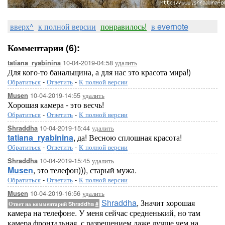
вверх^
к полной версии
понравилось!
в evernote
Комментарии (6):
10-04-2019-04:58
удалить
tatiana_ryabinina
Для кого-то банальщина, а для нас это красота мира!)
Обратиться
-
Ответить
-
К полной версии
10-04-2019-14:55
удалить
Musen
Хорошая камера - это весчь!
Обратиться
-
Ответить
-
К полной версии
10-04-2019-15:44
удалить
Shraddha
tatiana_ryabinina
, да! Весною сплошная красота!
Обратиться
-
Ответить
-
К полной версии
10-04-2019-15:45
удалить
Shraddha
Musen
, это телефон))), старый мужа.
Обратиться
-
Ответить
-
К полной версии
10-04-2019-16:56
удалить
Musen
Shraddha
, Значит хорошая
Ответ на комментарий Shraddha
#
камера на телефоне. У меня сейчас средненький, но там
камера фронтальная, с разрешением даже лучше чем на