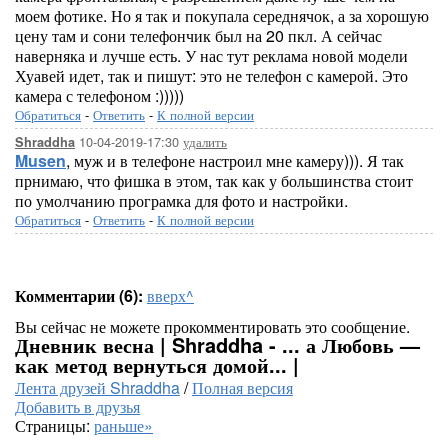
моем фотике. Но я так и покупала середнячок, а за хорошую
цену там и сони телефончик был на 20 пкл. А сейчас
наверняка и лучше есть. У нас тут реклама новой модели
Хуавей идет, так и пишут: это не телефон с камерой. Это
камера с телефоном :)))))
Обратиться
-
Ответить
-
К полной версии
10-04-2019-17:30
удалить
Shraddha
Musen
, муж и в телефоне настроил мне камеру))). Я так
прнимаю, что фишка в этом, так как у большинства стоит
по умолчанию програмка для фото и настройки.
Обратиться
-
Ответить
-
К полной версии
Комментарии (6):
вверх^
Вы сейчас не можете прокомментировать это сообщение.
Дневник весна | Shraddha - ... а Любовь —
как метод вернуться домой... |
Лента друзей Shraddha
/
Полная версия
Добавить в друзья
Страницы:
раньше»