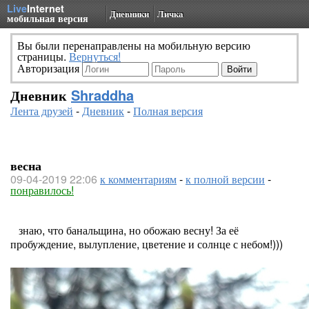
Live
Internet
Дневники
Личка
мобильная версия
Вы были перенаправлены на мобильную версию
страницы.
Вернуться!
Авторизация
Дневник
Shraddha
Лента друзей
-
Дневник
-
Полная версия
весна
09-04-2019 22:06
к комментариям
-
к полной версии
-
понравилось!
знаю, что банальщина, но обожаю весну! За её
пробуждение, вылупление, цветение и солнце с небом!)))