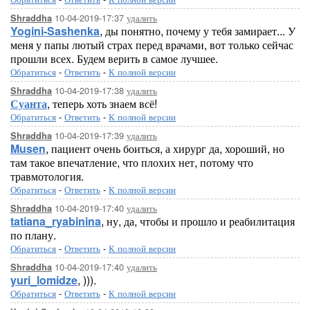
10-04-2019-17:37
удалить
Shraddha
Yogini-Sashenka
, ды понятно, почему у тебя замирает... У
меня у папы лютый страх перед врачами, вот только сейчас
прошли всех. Будем верить в самое лучшее.
Обратиться
-
Ответить
-
К полной версии
10-04-2019-17:38
удалить
Shraddha
Суанта
, теперь хоть знаем всё!
Обратиться
-
Ответить
-
К полной версии
10-04-2019-17:39
удалить
Shraddha
Musen
, пациент очень боиться, а хирург да, хороший, но
там такое впечатление, что плохих нет, потому что
травмотология.
Обратиться
-
Ответить
-
К полной версии
10-04-2019-17:40
удалить
Shraddha
tatiana_ryabinina
, ну, да, чтобы и прошло и реабилитация
по плану.
Обратиться
-
Ответить
-
К полной версии
10-04-2019-17:40
удалить
Shraddha
yuri_lomidze
, ))).
Обратиться
-
Ответить
-
К полной версии