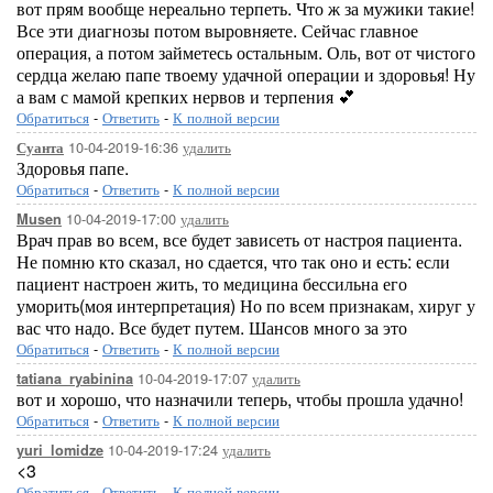
вот прям вообще нереально терпеть. Что ж за мужики такие!
Все эти диагнозы потом выровняете. Сейчас главное
операция, а потом займетесь остальным. Оль, вот от чистого
сердца желаю папе твоему удачной операции и здоровья! Ну
а вам с мамой крепких нервов и терпения 💕
Обратиться
-
Ответить
-
К полной версии
10-04-2019-16:36
удалить
Суанта
Здоровья папе.
Обратиться
-
Ответить
-
К полной версии
10-04-2019-17:00
удалить
Musen
Врач прав во всем, все будет зависеть от настроя пациента.
Не помню кто сказал, но сдается, что так оно и есть: если
пациент настроен жить, то медицина бессильна его
уморить(моя интерпретация) Но по всем признакам, хируг у
вас что надо. Все будет путем. Шансов много за это
Обратиться
-
Ответить
-
К полной версии
10-04-2019-17:07
удалить
tatiana_ryabinina
вот и хорошо, что назначили теперь, чтобы прошла удачно!
Обратиться
-
Ответить
-
К полной версии
10-04-2019-17:24
удалить
yuri_lomidze
<3
Обратиться
-
Ответить
-
К полной версии