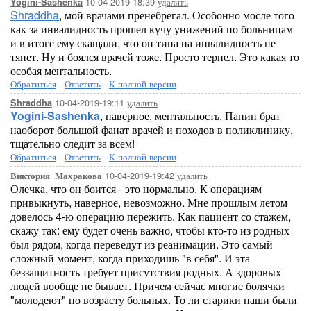
10-04-2019-18:39
удалить
Yogini-Sashenka
Shraddha
, мой врачами пренебрегал. Особонно мосле того
как за инвалидность прошел кучу унижений по больницам
и в итоге ему скащали, что он типа на инвалидность не
тянет. Ну и боялся врачей тоже. Просто терпел. Это какая то
особая ментальность.
Обратиться
-
Ответить
-
К полной версии
10-04-2019-19:11
удалить
Shraddha
Yogini-Sashenka
, наверное, ментальность. Папин брат
наоборот большой фанат врачей и походов в поликлинику,
тщательно следит за всем!
Обратиться
-
Ответить
-
К полной версии
10-04-2019-19:42
удалить
Виктория_Махракова
Олечка, что он боится - это нормально. К операциям
привыкнуть, наверное, невозможно. Мне прошлым летом
довелось 4-ю операцию пережить. Как пациент со стажем,
скажу так: ему будет очень важно, чтобы кто-то из родных
был рядом, когда переведут из реанимации. Это самый
сложный момент, когда приходишь "в себя". И эта
беззащитность требует присутствия родных. А здоровых
людей вообще не бывает. Причем сейчас многие болячки
"молодеют" по возрасту больных. То ли старики наши были