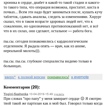
хроника в сердце, диабет в какой-то такой стадии и какого-
то такого типа, что операция возможна, простатит, киста в
почках... Всем эти надо будет заниматься после, кушать кучу
таблеток, сдавать анализы, следить за изменениями. Хирург
сказал, что в таком возрасте здоровых людей нет, что к
сожалению, но однозначных противопоказаний нет, и всё
что в их силах, они сделают, остальное — работа бога.
пы.сы. сегодня познакомились с кардиологическим
отделением. Я рыдала опять — врач, как из аниме,
нереальной милоты))).
пы.сы. пы.сы. глубокие специалисты видимо только в
больницах.
вверх^
к полной версии
понравилось!
в evernote
Комментарии (20):
10-04-2019-15:49
удалить
Yogini-Sashenka
При словах "про папу" у меня замирает сердце 😖 Я смотрю
твой такой же партизан как и мой был. Говорил только когда