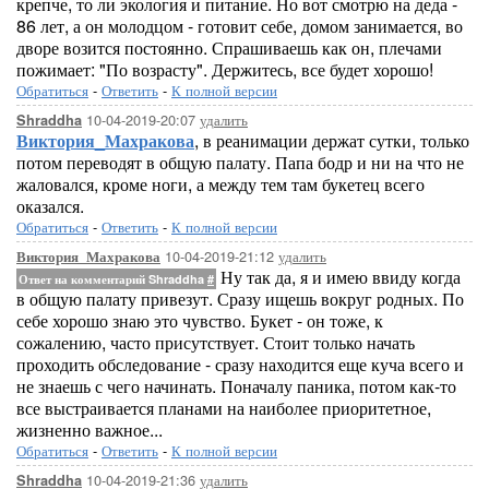
крепче, то ли экология и питание. Но вот смотрю на деда -
86 лет, а он молодцом - готовит себе, домом занимается, во
дворе возится постоянно. Спрашиваешь как он, плечами
пожимает: "По возрасту". Держитесь, все будет хорошо!
Обратиться
-
Ответить
-
К полной версии
10-04-2019-20:07
удалить
Shraddha
Виктория_Махракова
, в реанимации держат сутки, только
потом переводят в общую палату. Папа бодр и ни на что не
жаловался, кроме ноги, а между тем там букетец всего
оказался.
Обратиться
-
Ответить
-
К полной версии
10-04-2019-21:12
удалить
Виктория_Махракова
Ну так да, я и имею ввиду когда
Ответ на комментарий Shraddha
#
в общую палату привезут. Сразу ищешь вокруг родных. По
себе хорошо знаю это чувство. Букет - он тоже, к
сожалению, часто присутствует. Стоит только начать
проходить обследование - сразу находится еще куча всего и
не знаешь с чего начинать. Поначалу паника, потом как-то
все выстраивается планами на наиболее приоритетное,
жизненно важное...
Обратиться
-
Ответить
-
К полной версии
10-04-2019-21:36
удалить
Shraddha