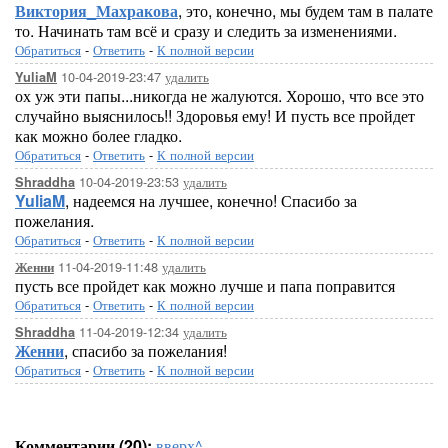
Виктория_Махракова
, это, конечно, мы будем там в палате
то. Начинать там всё и сразу и следить за изменениями.
Обратиться
-
Ответить
-
К полной версии
10-04-2019-23:47
удалить
YuliaM
ох уж эти папы...никогда не жалуются. Хорошо, что все это
случайно выяснилось!! Здоровья ему! И пусть все пройдет
как можно более гладко.
Обратиться
-
Ответить
-
К полной версии
10-04-2019-23:53
удалить
Shraddha
YuliaM
, надеемся на лучшее, конечно! Спасибо за
пожелания.
Обратиться
-
Ответить
-
К полной версии
11-04-2019-11:48
удалить
Женни
пусть все пройдет как можно лучше и папа поправится
Обратиться
-
Ответить
-
К полной версии
11-04-2019-12:34
удалить
Shraddha
Женни
, спасибо за пожелания!
Обратиться
-
Ответить
-
К полной версии
Комментарии (20):
вверх^